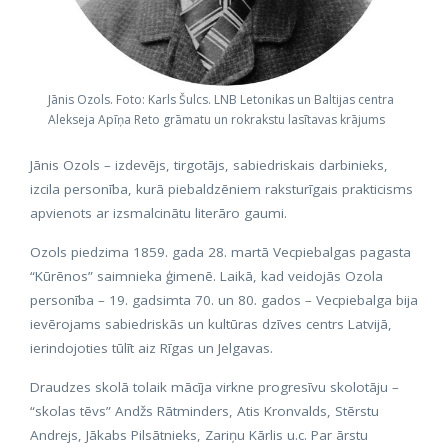
Jānis Ozols. Foto: Karls Šulcs. LNB Letonikas un Baltijas centra
Alekseja Apīņa Reto grāmatu un rokrakstu lasītavas krājums
Jānis Ozols – izdevējs, tirgotājs, sabiedriskais darbinieks,
izcila personība, kurā piebaldzēniem raksturīgais prakticisms
apvienots ar izsmalcinātu literāro gaumi.
Ozols piedzima 1859. gada 28. martā Vecpiebalgas pagasta
“Kūrēnos” saimnieka ģimenē. Laikā, kad veidojās Ozola
personība – 19. gadsimta 70. un 80. gados – Vecpiebalga bija
ievērojams sabiedriskās un kultūras dzīves centrs Latvijā,
ierindojoties tūlīt aiz Rīgas un Jelgavas.
Draudzes skolā tolaik mācīja virkne progresīvu skolotāju –
“skolas tēvs” Andžs Rātminders, Atis Kronvalds, Stērstu
Andrejs, Jākabs Pilsātnieks, Zariņu Kārlis u.c. Par ārstu