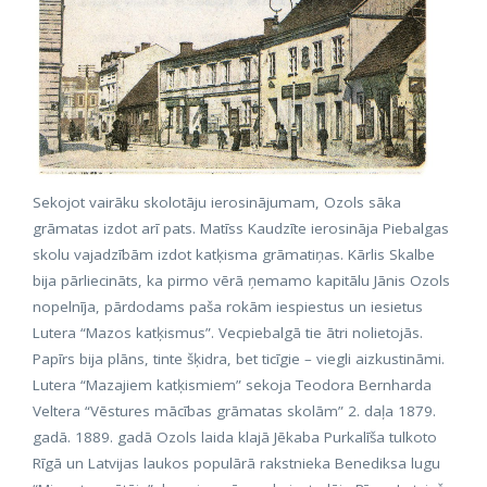
Sekojot vairāku skolotāju ierosinājumam, Ozols sāka
grāmatas izdot arī pats. Matīss Kaudzīte ierosināja Piebalgas
skolu vajadzībām izdot katķisma grāmatiņas. Kārlis Skalbe
bija pārliecināts, ka pirmo vērā ņemamo kapitālu Jānis Ozols
nopelnīja, pārdodams paša rokām iespiestus un iesietus
Lutera “Mazos katķismus”. Vecpiebalgā tie ātri nolietojās.
Papīrs bija plāns, tinte šķidra, bet ticīgie – viegli aizkustināmi.
Lutera “Mazajiem katķismiem” sekoja Teodora Bernharda
Veltera “Vēstures mācības grāmatas skolām” 2. daļa 1879.
gadā. 1889. gadā Ozols laida klajā Jēkaba Purkalīša tulkoto
Rīgā un Latvijas laukos populārā rakstnieka Benediksa lugu