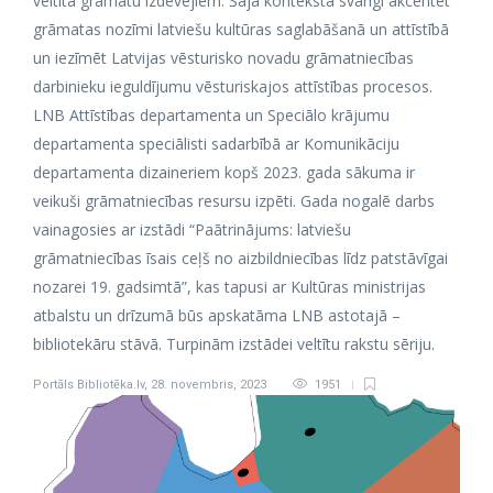
veltīta grāmatu izdevējiem. Šajā kontekstā svarīgi akcentēt
grāmatas nozīmi latviešu kultūras saglabāšanā un attīstībā
un iezīmēt Latvijas vēsturisko novadu grāmatniecības
darbinieku ieguldījumu vēsturiskajos attīstības procesos.
LNB Attīstības departamenta un Speciālo krājumu
departamenta speciālisti sadarbībā ar Komunikāciju
departamenta dizaineriem kopš 2023. gada sākuma ir
veikuši grāmatniecības resursu izpēti. Gada nogalē darbs
vainagosies ar izstādi “Paātrinājums: latviešu
grāmatniecības īsais ceļš no aizbildniecības līdz patstāvīgai
nozarei 19. gadsimtā”, kas tapusi ar Kultūras ministrijas
atbalstu un drīzumā būs apskatāma LNB astotajā –
bibliotekāru stāvā. Turpinām izstādei veltītu rakstu sēriju.
Portāls Bibliotēka.lv
,
28. novembris, 2023
1951