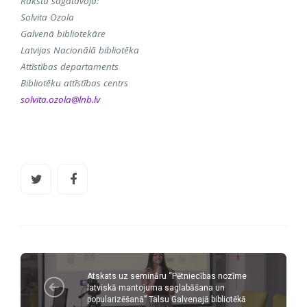
Rakstu sagatavoja:
Solvita Ozola
Galvenā bibliotekāre
Latvijas Nacionālā bibliotēka
Attīstības departaments
Bibliotēku attīstības centrs
solvita.ozola@lnb.lv
Atskats uz semināru “Pētniecības nozīme
latviskā mantojuma saglabāšana un
popularizēšanā” Talsu Galvenajā bibliotēkā