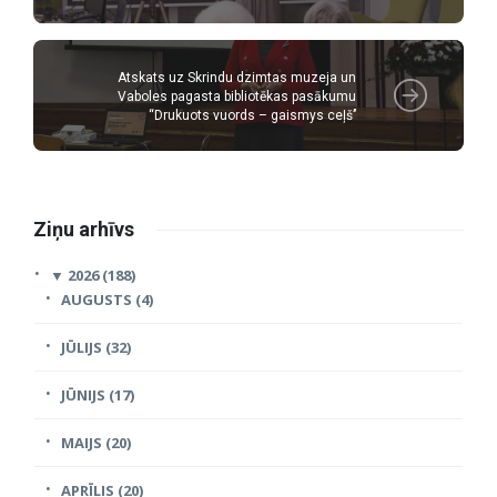
Atskats uz Skrindu dzimtas muzeja un
Vaboles pagasta bibliotēkas pasākumu
“Drukuots vuords – gaismys ceļš’’
Ziņu arhīvs
▼
2026 (188)
AUGUSTS (4)
JŪLIJS (32)
JŪNIJS (17)
MAIJS (20)
APRĪLIS (20)