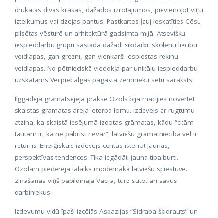
drukātas divās krāsās, dažādos izrotājumos, pievienojot viņu
izteikumus vai dzejas pantus. Pastkartes ļauj ieskatīties Cēsu
pilsētas vēsturē un arhitektūrā gadsimta mijā. Atsevišķu
iespieddarbu grupu sastāda dažādi sīkdarbi: skolēnu liecību
veidlapas, gan grezni, gan vienkārši iespiestās rēķinu
veidlapas. No pētnieciskā viedokļa par unikālu iespieddarbu
uzskatāms Vecpiebalgas pagasta zemnieku sētu saraksts.
Ilggadējā grāmatsējēja praksē Ozols bija mācījies novērtēt
skaistas grāmatas ārējā ietērpa lomu. Izdevējs ar rūgtumu
atzina, ka skaistā iesējumā izdotas grāmatas, kādu “citām
tautām ir, ka ne pabrist nevar”, latviešu grāmatniecībā vēl ir
retums. Enerģiskais izdevējs centās īstenot jaunas,
perspektīvas tendences. Tika iegādāti jauna tipa burti.
Ozolam piederēja tālaika modernākā latviešu spiestuve.
Zināšanas viņš papildināja Vācijā, turp sūtot arī savus
darbiniekus.
Izdevumu vidū īpaši izcēlās Aspazijas “Sidraba šķidrauts” un