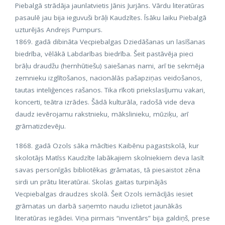
Piebalgā strādāja jaunlatvietis Jānis Jurjāns. Vārdu literatūras
pasaulē jau bija ieguvuši brāļi Kaudzītes. Īsāku laiku Piebalgā
uzturējās Andrejs Pumpurs.
1869. gadā dibināta Vecpiebalgas Dziedāšanas un lasīšanas
biedrība, vēlākā Labdarības biedrība. Šeit pastāvēja pieci
brāļu draudžu (hernhūtiešu) saiešanas nami, arī tie sekmēja
zemnieku izglītošanos, nacionālās pašapziņas veidošanos,
tautas inteliģences rašanos. Tika rīkoti priekslasījumu vakari,
koncerti, teātra izrādes. Šādā kulturāla, radošā vide deva
daudz ievērojamu rakstnieku, mākslinieku, mūziķu, arī
grāmatizdevēju.
1868. gadā Ozols sāka mācīties Kaibēnu pagastskolā, kur
skolotājs Matīss Kaudzīte labākajiem skolniekiem deva lasīt
savas personīgās bibliotēkas grāmatas, tā piesaistot zēna
sirdi un prātu literatūrai. Skolas gaitas turpinājās
Vecpiebalgas draudzes skolā. Šeit Ozols iemācījās iesiet
grāmatas un darbā saņemto naudu izlietot jaunākās
literatūras iegādei. Viņa pirmais “inventārs” bija galdiņš, prese