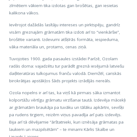
zīmētiem vākiem tika izdotas gan brošētas, gan iesietas
kalikona vākos.
Ievērojot dažādās lasītāju intereses un pirktspēju, gandrīz
visām greznajām grāmatām tika izdoti arī to “vienkāršie”,
brošētie varianti. Izdevumi atšķīrās formāta, iespieduma,
vāka materiāla un, protams, cenas ziņā.
Tuvojoties 1900. gada pasaules izstādei Parīzē, Ozolam
radās doma: vajadzētu tur parādīt greznā iesējumā latviešu
daiļliteratūras tulkojumus franču valodā. Diemžēl, cariskās
birokrātijas apstākļos šāds projekts izrādījās nereāls.
Ozola nopelns ir arī tas, ka viņš kā pirmais sāka izmantot
kolportāžu vērtīgu grāmatu virzīšanai tautā. Izdevēja mācekļi
ar grāmatām braukāja pa tuvāku un tālāku apkārtni, sevišķi
pa rudens tirgiem, reizēm viņus pavadīja arī pats izdevējs.
Bija arī tā dēvējamie “ārštatnieki, kuri iznēsāja grāmatas pa
laukiem un mazpilsētām” – te minami Kārlis Skalbe un
Linards Laicens.