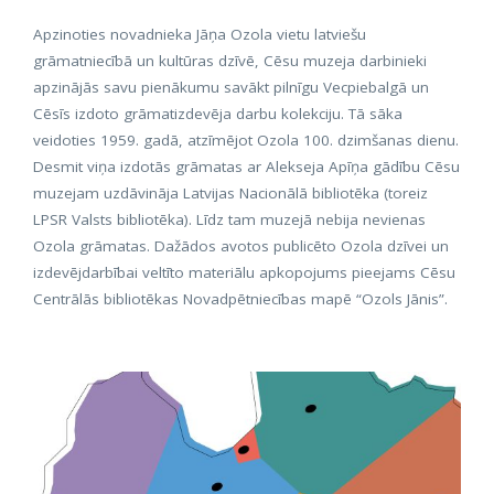
Apzinoties novadnieka Jāņa Ozola vietu latviešu
grāmatniecībā un kultūras dzīvē, Cēsu muzeja darbinieki
apzinājās savu pienākumu savākt pilnīgu Vecpiebalgā un
Cēsīs izdoto grāmatizdevēja darbu kolekciju. Tā sāka
veidoties 1959. gadā, atzīmējot Ozola 100. dzimšanas dienu.
Desmit viņa izdotās grāmatas ar Alekseja Apīņa gādību Cēsu
muzejam uzdāvināja Latvijas Nacionālā bibliotēka (toreiz
LPSR Valsts bibliotēka). Līdz tam muzejā nebija nevienas
Ozola grāmatas. Dažādos avotos publicēto Ozola dzīvei un
izdevējdarbībai veltīto materiālu apkopojums pieejams Cēsu
Centrālās bibliotēkas Novadpētniecības mapē “Ozols Jānis”.