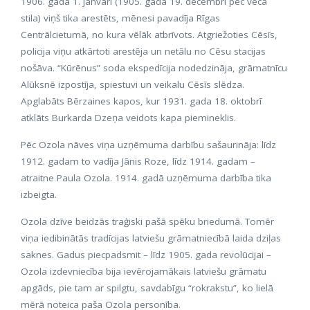
1906. gada 1. janvārī (1905. gada 19. decembrī pēc vecā
stila) viņš tika arestēts, mēnesi pavadīja Rīgas
Centrālcietumā, no kura vēlāk atbrīvots. Atgriežoties Cēsīs,
policija viņu atkārtoti arestēja un netālu no Cēsu stacijas
nošāva. “Kūrēnus” soda ekspedīcija nodedzināja, grāmatnīcu
Alūksnē izpostīja, spiestuvi un veikalu Cēsīs slēdza.
Apglabāts Bērzaines kapos, kur 1931. gada 18. oktobrī
atklāts Burkarda Dzeņa veidots kapa piemineklis.
Pēc Ozola nāves viņa uzņēmuma darbību sašaurināja: līdz
1912. gadam to vadīja Jānis Roze, līdz 1914. gadam –
atraitne Paula Ozola. 1914. gadā uzņēmuma darbība tika
izbeigta.
Ozola dzīve beidzās traģiski pašā spēku briedumā. Tomēr
viņa iedibinātās tradīcijas latviešu grāmatniecībā laida dziļas
saknes. Gadus piecpadsmit – līdz 1905. gada revolūcijai –
Ozola izdevniecība bija ievērojamākais latviešu grāmatu
apgāds, pie tam ar spilgtu, savdabīgu “rokrakstu”, ko lielā
mērā noteica paša Ozola personība.