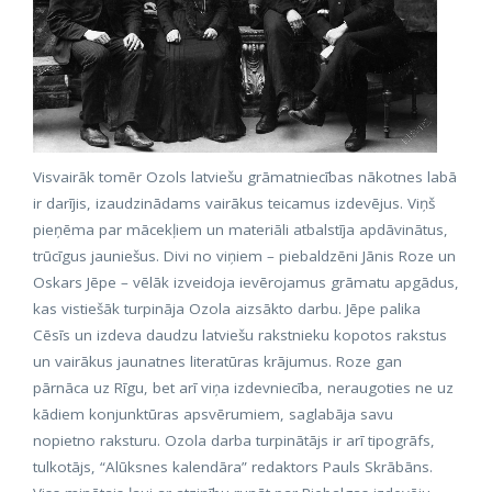
Visvairāk tomēr Ozols latviešu grāmatniecības nākotnes labā
ir darījis, izaudzinādams vairākus teicamus izdevējus. Viņš
pieņēma par mācekļiem un materiāli atbalstīja apdāvinātus,
trūcīgus jauniešus. Divi no viņiem – piebaldzēni Jānis Roze un
Oskars Jēpe – vēlāk izveidoja ievērojamus grāmatu apgādus,
kas vistiešāk turpināja Ozola aizsākto darbu. Jēpe palika
Cēsīs un izdeva daudzu latviešu rakstnieku kopotos rakstus
un vairākus jaunatnes literatūras krājumus. Roze gan
pārnāca uz Rīgu, bet arī viņa izdevniecība, neraugoties ne uz
kādiem konjunktūras apsvērumiem, saglabāja savu
nopietno raksturu. Ozola darba turpinātājs ir arī tipogrāfs,
tulkotājs, “Alūksnes kalendāra” redaktors Pauls Skrābāns.