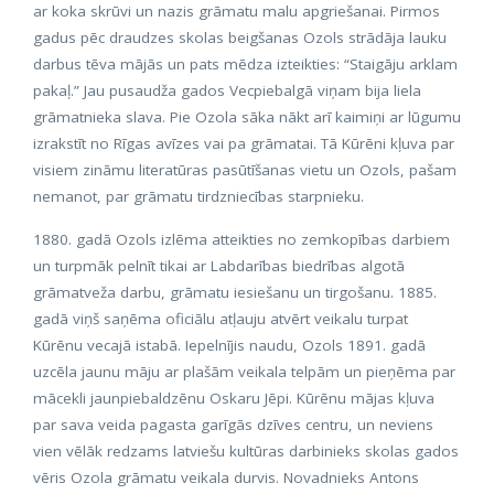
ar koka skrūvi un nazis grāmatu malu apgriešanai. Pirmos
gadus pēc draudzes skolas beigšanas Ozols strādāja lauku
darbus tēva mājās un pats mēdza izteikties: “Staigāju arklam
pakaļ.” Jau pusaudža gados Vecpiebalgā viņam bija liela
grāmatnieka slava. Pie Ozola sāka nākt arī kaimiņi ar lūgumu
izrakstīt no Rīgas avīzes vai pa grāmatai. Tā Kūrēni kļuva par
visiem zināmu literatūras pasūtīšanas vietu un Ozols, pašam
nemanot, par grāmatu tirdzniecības starpnieku.
1880. gadā Ozols izlēma atteikties no zemkopības darbiem
un turpmāk pelnīt tikai ar Labdarības biedrības algotā
grāmatveža darbu, grāmatu iesiešanu un tirgošanu. 1885.
gadā viņš saņēma oficiālu atļauju atvērt veikalu turpat
Kūrēnu vecajā istabā. Iepelnījis naudu, Ozols 1891. gadā
uzcēla jaunu māju ar plašām veikala telpām un pieņēma par
mācekli jaunpiebaldzēnu Oskaru Jēpi. Kūrēnu mājas kļuva
par sava veida pagasta garīgās dzīves centru, un neviens
vien vēlāk redzams latviešu kultūras darbinieks skolas gados
vēris Ozola grāmatu veikala durvis. Novadnieks Antons