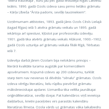
“Miera traucētāja”, kuru jau pēc gada iestudēja Rīgas Latviešu
teātris. 1890. gadā Ozols izdeva savu pirmo lielāko grāmatu
– Kārļa Lībieša “Ārsta padomi, sevišķi lauciniekiem”.
Uzņēmumam attīstoties, 1893. gadā Jānis Ozols Cēsīs Lielajā
(tagad Rīgas) ielā 5 atvēra grāmatu veikalu un 1895. gadā
iekārtoja arī spiestuvi, kļūstot par profesionālu izdevēju.
1901. gadā tika atvērts grāmatu veikals Alūksnē, 1900.–1902.
gadā Ozols uzturēja arī grāmatu veikala filiāli Rīgā, Tērbatas
ielā 7.
Izdevēja darbā Jānim Ozolam bija nelokāms princips –
literārā kvalitāte turama augstāk par komerciāliem
apsvērumiem. Kopumā izdevis ap 200 izdevumu, turklāt
starp tiem nav nevienas tā dēvētās “sēnalu” grāmatas. Ozols
izdeva vērtīgu literatūru, lielu rūpību pievēršot grāmatu
mākslinieciskajai apdarei. Uzmanība tika veltīta jaunākajai
oriģinālliteratūrai, sevišķi dzejai. Pat kalendāros viņš ievietoja
daiļdarbus, krietni paceļoties virs parastās kalendāru
literatūras līmeņa. Ozola vārds uz grāmatas vāka laikabiedru