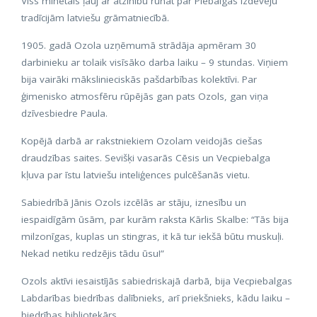
Viss minētais ļauj ar atzinību runāt par Piebalgas izdevēju
tradīcijām latviešu grāmatniecībā.
1905. gadā Ozola uzņēmumā strādāja apmēram 30
darbinieku ar tolaik visīsāko darba laiku – 9 stundas. Viņiem
bija vairāki mākslinieciskās pašdarbības kolektīvi. Par
ģimenisko atmosfēru rūpējās gan pats Ozols, gan viņa
dzīvesbiedre Paula.
Kopējā darbā ar rakstniekiem Ozolam veidojās ciešas
draudzības saites. Sevišķi vasarās Cēsis un Vecpiebalga
kļuva par īstu latviešu inteliģences pulcēšanās vietu.
Sabiedrībā Jānis Ozols izcēlās ar stāju, iznesību un
iespaidīgām ūsām, par kurām raksta Kārlis Skalbe: “Tās bija
milzonīgas, kuplas un stingras, it kā tur iekšā būtu muskuļi.
Nekad netiku redzējis tādu ūsu!”
Ozols aktīvi iesaistījās sabiedriskajā darbā, bija Vecpiebalgas
Labdarības biedrības dalībnieks, arī priekšnieks, kādu laiku –
biedrības bibliotekārs.