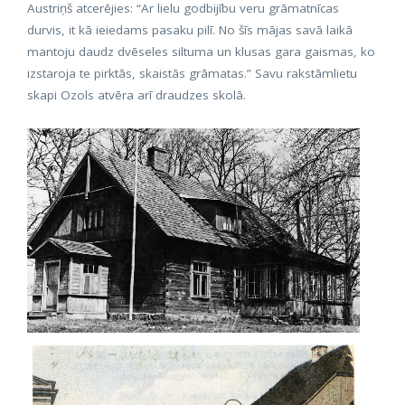
Austriņš atcerējies: “Ar lielu godbijību veru grāmatnīcas
durvis, it kā ieiedams pasaku pilī. No šīs mājas savā laikā
mantoju daudz dvēseles siltuma un klusas gara gaismas, ko
izstaroja te pirktās, skaistās grāmatas.” Savu rakstāmlietu
skapi Ozols atvēra arī draudzes skolā.