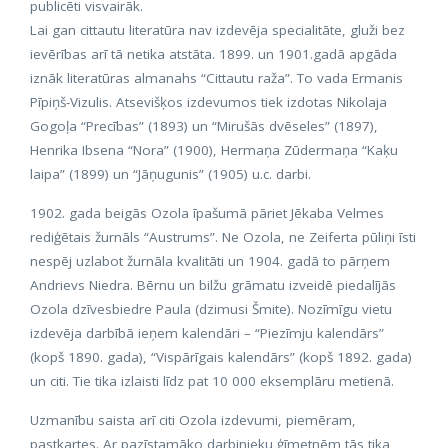
publicēti visvairāk.
Lai gan cittautu literatūra nav izdevēja specialitāte, gluži bez
ievērības arī tā netika atstāta. 1899. un 1901.gadā apgāda
iznāk literatūras almanahs “Cittautu raža”. To vada Ermanis
Pīpiņš-Vizulis. Atsevišķos izdevumos tiek izdotas Nikolaja
Gogoļa “Precības” (1893) un “Mirušās dvēseles” (1897),
Henrika Ibsena “Nora” (1900), Hermaņa Zūdermaņa “Kaķu
laipa” (1899) un “Jāņugunis” (1905) u.c. darbi.
1902. gada beigās Ozola īpašumā pāriet Jēkaba Velmes
rediģētais žurnāls “Austrums”. Ne Ozola, ne Zeiferta pūliņi īsti
nespēj uzlabot žurnāla kvalitāti un 1904. gadā to pārņem
Andrievs Niedra. Bērnu un bilžu grāmatu izveidē piedalījās
Ozola dzīvesbiedre Paula (dzimusi Šmite). Nozīmīgu vietu
izdevēja darbībā ieņem kalendāri – “Piezīmju kalendārs”
(kopš 1890. gada), “Vispārīgais kalendārs” (kopš 1892. gada)
un citi. Tie tika izlaisti līdz pat 10 000 eksemplāru metienā.
Uzmanību saista arī citi Ozola izdevumi, piemēram,
pastkartes. Ar pazīstamāko darbinieku ģīmetnēm tās tika