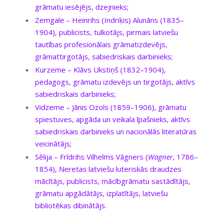
grāmatu iesējējs, dzejnieks;
Zemgale – Heinrihs (Indriķis) Alunāns (1835–
1904), publicists, tulkotājs, pirmais latviešu
tautības profesionālais grāmatizdevējs,
grāmattirgotājs, sabiedriskais darbinieks;
Kurzeme – Klāvs Ukstiņš (1832–1904),
pedagogs, grāmatu izdevējs un tirgotājs, aktīvs
sabiedriskais darbinieks;
Vidzeme – Jānis Ozols (1859–1906), grāmatu
spiestuves, apgāda un veikala īpašnieks, aktīvs
sabiedriskais darbinieks un nacionālās literatūras
veicinātājs;
Sēlija – Frīdrihs Vilhelms Vāgners (
Wagner
, 1786–
1854), Neretas latviešu luteriskās draudzes
mācītājs, publicists, mācībgrāmatu sastādītājs,
grāmatu apgādātājs, izplatītājs, latviešu
bibliotēkas dibinātājs.