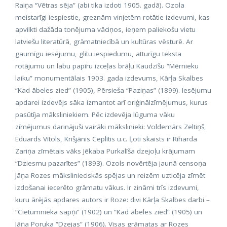
Raiņa “Vētras sēja” (abi tika izdoti 1905. gadā). Ozola
meistarīgi iespiestie, greznām vinjetēm rotātie izdevumi, kas
apvilkti dažāda tonējuma vāciņos, ieņem paliekošu vietu
latviešu literatūrā, grāmatniecībā un kultūras vēsturē. Ar
gaumīgu iesējumu, glītu iespiedumu, atturīgu teksta
rotājumu un labu papīru izceļas brāļu Kaudzīšu “Mērnieku
laiku” monumentālais 1903. gada izdevums, Kārļa Skalbes
“Kad ābeles zied” (1905), Pērsieša “Paziņas” (1899). Iesējumu
apdarei izdevējs sāka izmantot arī oriģinālzīmējumus, kurus
pasūtīja māksliniekiem. Pēc izdevēja lūguma vāku
zīmējumus darinājuši vairāki mākslinieki: Voldemārs Zeltiņš,
Eduards Vītols, Krišjānis Ceplītis u.c. Ļoti skaists ir Riharda
Zariņa zīmētais vāks Jēkaba Purkalīša dzejoļu krājumam
“Dziesmu pazarītes” (1893). Ozols novērtēja jaunā censoņa
Jāņa Rozes mākslinieciskās spējas un reizēm uzticēja zīmēt
izdošanai iecerēto grāmatu vākus. Ir zināmi trīs izdevumi,
kuru ārējās apdares autors ir Roze: divi Kārļa Skalbes darbi –
“Cietumnieka sapņi” (1902) un “Kad ābeles zied” (1905) un
Jāņa Poruka “Dzejas” (1906). Visas grāmatas ar Rozes