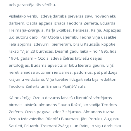
acīs garantēja tās vērtību.
Vislielāko vērību izdevējdarbībā pievērsa savu novadnieku
darbiem. Ozola apgādā iznāca Teodora Zeiferta, Eduarda
Treimaņa-Zvārguļa, Kārļa Skalbes, Pērsieša, Raiņa, Aspazijas
u.c. autoru darbi. Par Ozola uzņēmību liecina viņa uzsāktie
liela apjoma izdevumi, piemēram, brāļu Kaudzīšu kopotie
raksti “Vija” 23 burtnīcās. Desmit gadu laikā – no 1895. līdz
1904. gadam – Ozols izdeva četras latviešu dzejas
antoloģijas. Būdams apveltīts ar labu literāro gaumi, viņš
nereti sniedza autoriem ierosmes, padomus, pat palīdzēja
krājumu veidošanā. Viņa tuvākie līdzgaitnieki bija redaktori
Teodors Zeiferts un Ermanis Pīpiņš-Vizulis.
Kā nozīmīgs Ozola devums latviešu literatūrā vērtējams
pirmais latviešu almanahs “Jauna Raža”, ko vadīja Teodors
Zeiferts. Ozols paguva izdot 7 sējumus. Almanahs tuvina
Ozola izdevniecībai Rūdolfu Blaumani, Jāni Poruku, Augustu
Saulieti, Eduardu Treimani-Zvārguli un Raini, jo viņu darbi tika