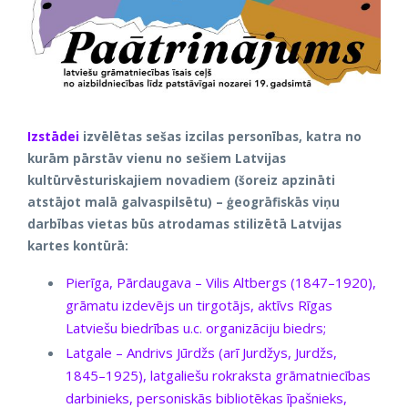
Izstādei
izvēlētas sešas izcilas personības, katra no
kurām pārstāv vienu no sešiem Latvijas
kultūrvēsturiskajiem novadiem (šoreiz apzināti
atstājot malā galvaspilsētu) – ģeogrāfiskās viņu
darbības vietas būs atrodamas stilizētā Latvijas
kartes kontūrā:
Pierīga, Pārdaugava – Vilis Altbergs (1847–1920),
grāmatu izdevējs un tirgotājs, aktīvs Rīgas
Latviešu biedrības u.c. organizāciju biedrs;
Latgale – Andrivs Jūrdžs (arī Jurdžys, Jurdžs,
1845–1925), latgaliešu rokraksta grāmatniecības
darbinieks, personiskās bibliotēkas īpašnieks,