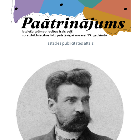
Izstādes publicitātes attēls