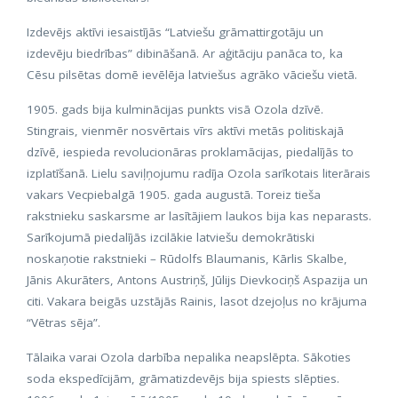
Izdevējs aktīvi iesaistījās “Latviešu grāmattirgotāju un
izdevēju biedrības” dibināšanā. Ar aģitāciju panāca to, ka
Cēsu pilsētas domē ievēlēja latviešus agrāko vāciešu vietā.
1905. gads bija kulminācijas punkts visā Ozola dzīvē.
Stingrais, vienmēr nosvērtais vīrs aktīvi metās politiskajā
dzīvē, iespieda revolucionāras proklamācijas, piedalījās to
izplatīšanā. Lielu saviļņojumu radīja Ozola sarīkotais literārais
vakars Vecpiebalgā 1905. gada augustā. Toreiz tieša
rakstnieku saskarsme ar lasītājiem laukos bija kas neparasts.
Sarīkojumā piedalījās izcilākie latviešu demokrātiski
noskaņotie rakstnieki – Rūdolfs Blaumanis, Kārlis Skalbe,
Jānis Akurāters, Antons Austriņš, Jūlijs Dievkociņš Aspazija un
citi. Vakara beigās uzstājās Rainis, lasot dzejoļus no krājuma
“Vētras sēja”.
Tālaika varai Ozola darbība nepalika neapslēpta. Sākoties
soda ekspedīcijām, grāmatizdevējs bija spiests slēpties.