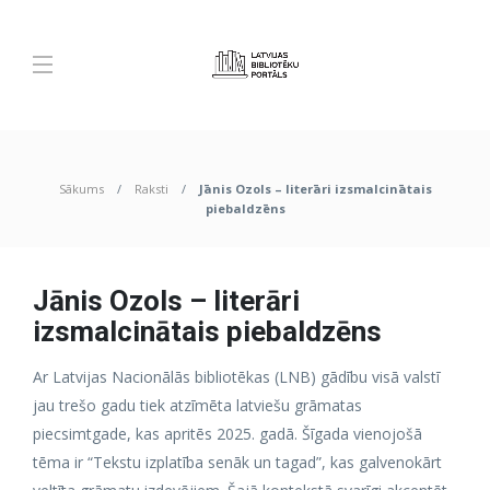
Sākums
Raksti
Jānis Ozols – literāri izsmalcinātais
piebaldzēns
Jānis Ozols – literāri
izsmalcinātais piebaldzēns
Ar Latvijas Nacionālās bibliotēkas (LNB) gādību visā valstī
jau trešo gadu tiek atzīmēta latviešu grāmatas
piecsimtgade, kas apritēs 2025. gadā. Šīgada vienojošā
tēma ir “Tekstu izplatība senāk un tagad”, kas galvenokārt