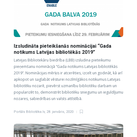
Izsludināta pieteikšanās nominācijai “Gada
notikums Latvijas bibliotēkās 2019”
Latvijas Bibliotekāru biedrība (LBB) izsludina pieteikumu
pieņemšanu nominācijā “Gada notikums Latvijas bibliotēkās
2019”. Nominācijas mērķis ir atcerēties, izcelt un godināt, kā arī
apkopot un saglabāt vēsturei nozīmīgākos notikumus Latvijas
bibliotēku nozarē, pievērst uzmanību bibliotēku darbam un
popularizēt to, demonstrēt bibliotēku sniegumu un ieguldījumu
nozares, sabiedrības un valsts attīstībā.
Portāls Bibliotēka.lv
,
28. janvāris, 2020