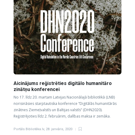
Aicinājums reģistrēties digitālo humanitāro
zinātņu konferencei
No 17. līdz 20. martam Latvijas Nacionālajā bibliotēkā (LNB)
norisināsies starptautiska konference “Digitālās humanitārās
zinātnes Ziemeļvalstīs un Baltijas valstīs” (DHN2020).
Reģistrējoties līdz 2. februārim, dalības maksa ir zemāka.
Portāls Bibliotēka.lv
,
28. janvāris, 2020