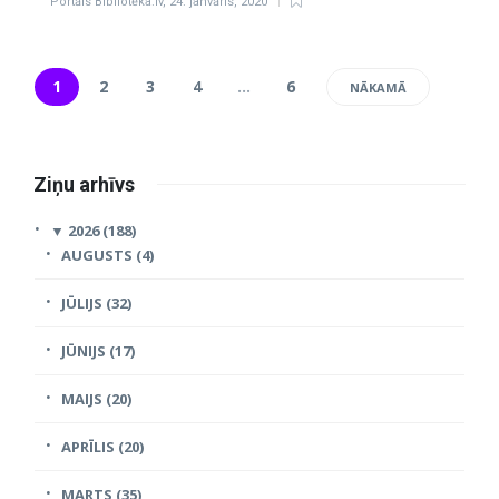
Portāls Bibliotēka.lv
,
24. janvāris, 2020
1
2
3
4
…
6
NĀKAMĀ
Ziņu arhīvs
▼
2026 (188)
AUGUSTS (4)
JŪLIJS (32)
JŪNIJS (17)
MAIJS (20)
APRĪLIS (20)
MARTS (35)