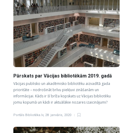
Pārskats par Vācijas bibliotēkām 2019. gadā
Vācijas publisko un akadēmisko bibliotēku aizvadītā gada
prioritāte – nodrošināt brīvu piekļuvi zināšanām un
informācijai. Kāds ir šī brīža kopskats uz Vācijas bibliotēku
jomu kopumā un kādi ir aktuālākie nozares izaicinājumi?
Portāls Bibliotēka.lv
,
28. janvāris, 2020