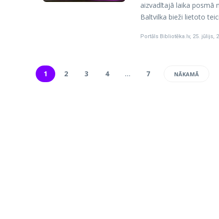
aizvadītajā laika posmā 
Baltvilka bieži lietoto teic
Portāls Bibliotēka.lv
,
25. jūlijs, 
1
2
3
4
…
7
NĀKAMĀ