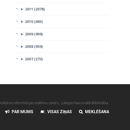
►
2011 (2078)
►
2010 (685)
►
2009 (909)
►
2008 (959)
►
2007 (273)
ultūras informācijas sistēmu centrs, Latvijas Nacionālā Bibliotēka
PAR MUMS
VISAS ZIŅAS
MEKLĒŠANA