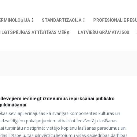
ERMINOLOĢIJA
STANDARTIZĀCIJA
PROFESIONĀLIE RES
ILGTSPĒJĪGAS ATTĪSTĪBAS MĒRĶI
LATVIEŠU GRĀMATAI 500
zdevējiem iesniegt izdevumus iepirkšanai publisko
pildināšanai
otēkas sevi apliecinājušas kā svarīgas komponentes kultūras un
daudzveidīgiem pakalpojumiem atbalstot iedzīvotāju lasīšanas
ai turpinātu nostiprināt vietējo kopienu lasīšanas paradumus un
das ilgtspēju, tās pilnvērtīgu lietojumu visās sabiedrības darbības