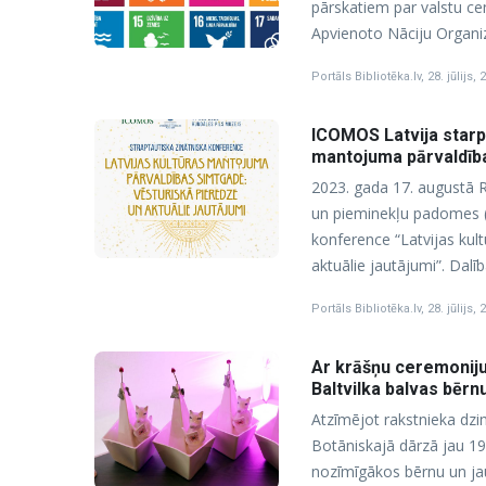
pārskatiem par valstu cen
Apvienoto Nāciju Organizā
Portāls Bibliotēka.lv
,
28. jūlijs, 
ICOMOS Latvija starp
mantojuma pārvaldība
2023. gada 17. augustā R
un pieminekļu padomes (
konference “Latvijas kul
aktuālie jautājumi”. Dalīb
Portāls Bibliotēka.lv
,
28. jūlijs, 
Ar krāšņu ceremoniju
Baltvilka balvas bērn
Atzīmējot rakstnieka dzim
Botāniskajā dārzā jau 19.
nozīmīgākos bērnu un jau