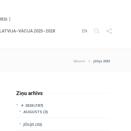
07
AUG
2026
URSI
LATVIJA–VĀCIJA 2025–2028
EN
Sākums
jūlijs 2023
Ziņu arhīvs
▼
2026 (187)
AUGUSTS (3)
JŪLIJS (32)