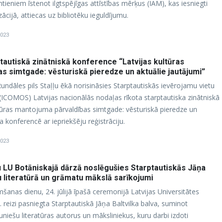
tieniem īstenot ilgtspējīgas attīstības mērķus (IAM), kas iesniegti
cijā, attiecas uz bibliotēku ieguldījumu.
2023
tautiskā zinātniskā konference “Latvijas kultūras
s simtgade: vēsturiskā pieredze un aktuālie jautājumi”
undāles pils Staļļu ēkā norisināsies Starptautiskās ievērojamu vietu
ICOMOS) Latvijas nacionālās nodaļas rīkota starptautiska zinātniskā
tūras mantojuma pārvaldības simtgade: vēsturiskā pieredze un
a konferencē ar iepriekšēju reģistrāciju.
2023
 LU Botāniskajā dārzā noslēgušies Starptautiskās Jāņa
u literatūrā un grāmatu mākslā sarīkojumi
šanas dienu, 24. jūlijā īpašā ceremonijā Latvijas Universitātes
 reizi pasniegta Starptautiskā Jāņa Baltvilka balva, suminot
niešu literatūras autorus un māksliniekus, kuru darbi izdoti