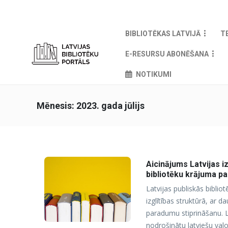
BIBLIOTĒKAS LATVIJĀ
T
E-RESURSU ABONĒŠANA
NOTIKUMI
Mēnesis:
2023. gada jūlijs
Aicinājums Latvijas i
bibliotēku krājuma pa
Latvijas publiskās bibli
izglītības struktūrā, ar 
paradumu stiprināšanu. L
nodrošinātu latviešu valo