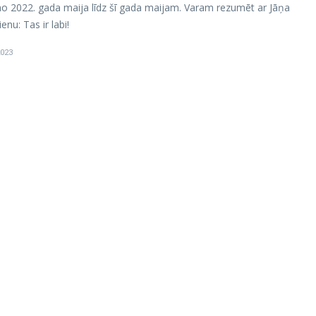
no 2022. gada maija līdz šī gada maijam. Varam rezumēt ar Jāņa
ienu: Tas ir labi!
2023