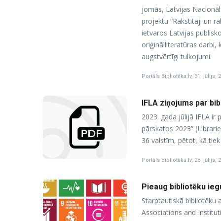
jomās, Latvijas Nacionālā
projektu “Rakstītāji un ra
ietvaros Latvijas publisk
oriģinālliteratūras darbi,
augstvērtīgi tulkojumi.
Portāls Bibliotēka.lv
,
31. jūlijs, 
IFLA ziņojums par bi
2023. gada jūlijā IFLA ir
pārskatos 2023” (Librarie
36 valstīm, pētot, kā ti
Portāls Bibliotēka.lv
,
28. jūlijs, 
Pieaug bibliotēku ieg
Starptautiskā bibliotēku a
Associations and Institut