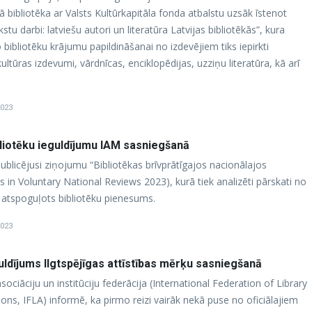
 bibliotēka ar Valsts Kultūrkapitāla fonda atbalstu uzsāk īstenot
kstu darbi: latviešu autori un literatūra Latvijas bibliotēkās”, kura
o bibliotēku krājumu papildināšanai no izdevējiem tiks iepirkti
 kultūras izdevumi, vārdnīcas, enciklopēdijas, uzziņu literatūra, kā arī
2023
bliotēku ieguldījumu IAM sasniegšanā
 publicējusi ziņojumu “Bibliotēkas brīvprātīgajos nacionālajos
s in Voluntary National Reviews 2023), kurā tiek analizēti pārskati no
ek atspoguļots bibliotēku pienesums.
2023
uldījums Ilgtspējīgas attīstības mērķu sasniegšanā
sociāciju un institūciju federācija (International Federation of Library
ions, IFLA) informē, ka pirmo reizi vairāk nekā puse no oficiālajiem