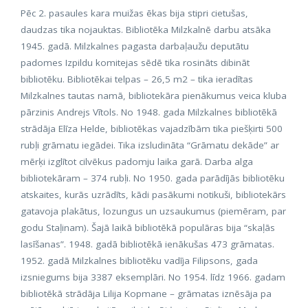
Pēc 2. pasaules kara muižas ēkas bija stipri cietušas,
daudzas tika nojauktas. Bibliotēka Milzkalnē darbu atsāka
1945. gadā. Milzkalnes pagasta darbaļaužu deputātu
padomes Izpildu komitejas sēdē tika rosināts dibināt
bibliotēku. Bibliotēkai telpas – 26,5 m2 – tika ieradītas
Milzkalnes tautas namā, bibliotekāra pienākumus veica kluba
pārzinis Andrejs Vītols. No 1948. gada Milzkalnes bibliotēkā
strādāja Elīza Helde, bibliotēkas vajadzībām tika piešķirti 500
rubļi grāmatu iegādei. Tika izsludināta “Grāmatu dekāde” ar
mērķi izglītot cilvēkus padomju laika garā. Darba alga
bibliotekāram – 374 rubļi. No 1950. gada parādījās bibliotēku
atskaites, kurās uzrādīts, kādi pasākumi notikuši, bibliotekārs
gatavoja plakātus, lozungus un uzsaukumus (piemēram, par
godu Staļinam). Šajā laikā bibliotēkā populāras bija “skaļās
lasīšanas”. 1948. gadā bibliotēkā ienākušas 473 grāmatas.
1952. gadā Milzkalnes bibliotēku vadīja Filipsons, gada
izsniegums bija 3387 eksemplāri. No 1954. līdz 1966. gadam
bibliotēkā strādāja Lilija Kopmane – grāmatas iznēsāja pa