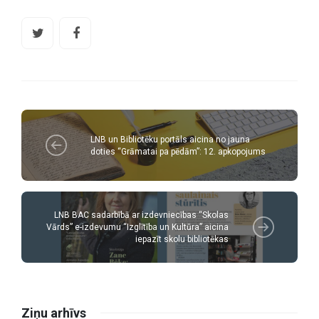
LNB un Bibliotēku portāls aicina no jauna
doties “Grāmatai pa pēdām”: 12. apkopojums
LNB BAC sadarbībā ar izdevniecības “Skolas
Vārds” e-izdevumu “Izglītība un Kultūra” aicina
iepazīt skolu bibliotēkas
Ziņu arhīvs