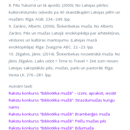
8. Pilis Tukumā un tā apvidū. (2000). No Latvijas pērles:
kultūrvēsturisks ceļvedis pa 40 skaistākajām Latvijas pilīm un
muižām. Rīga: AGB. 234.–249. lpp.
9. Zarāns, Alberts. (2006). Šlokenbekas muiža. No Alberts
Zarāns. Pilis un muižas Latvijā: enciklopēdija par arhitektūras,
vēstures un kultūras mantojumu. (Latvijas mazā
enciklopēdija). Rīga: Zvaigzne ABC. 22.–23. lpp.
10. Zilgalvis, Jānis. (2014). Šlokenbekas nocietinātā muiža. No
Jānis Zilgalvis. Laiks ceļot = Time to Travel = Zeit zum reisen:
Latvijas sakoptākās pilis, muižas, parki un pastorāti. Rīga:
Vesta LK. 276.–281. lpp.
Aicinām lasīt:
Rakstu konkurss “Bibliotēka muižā” – izzini, apraksti, iesūti!
Rakstu konkurss “Bibliotēka muižā”: Strazdumuižas kungu
nams
Rakstu konkurss “Bibliotēka muižā”: Bramberģes muiža
Rakstu konkurss “Bibliotēka muižā”: Pelču muižas pils
Rakstu konkurss “Bibliotēka muižā”: Bišumuiža