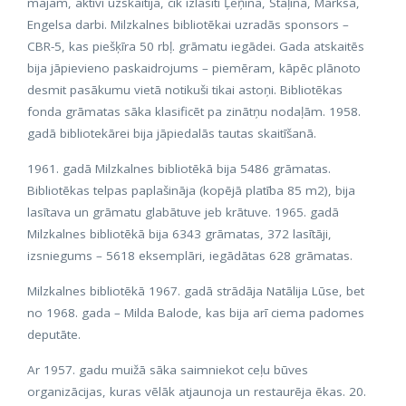
mājām, aktīvi uzskaitīja, cik izlasīti Ļeņina, Staļina, Marksa,
Engelsa darbi. Milzkalnes bibliotēkai uzradās sponsors –
CBR-5, kas piešķīra 50 rbļ. grāmatu iegādei. Gada atskaitēs
bija jāpievieno paskaidrojums – piemēram, kāpēc plānoto
desmit pasākumu vietā notikuši tikai astoņi. Bibliotēkas
fonda grāmatas sāka klasificēt pa zinātņu nodaļām. 1958.
gadā bibliotekārei bija jāpiedalās tautas skaitīšanā.
1961. gadā Milzkalnes bibliotēkā bija 5486 grāmatas.
Bibliotēkas telpas paplašināja (kopējā platība 85 m2), bija
lasītava un grāmatu glabātuve jeb krātuve. 1965. gadā
Milzkalnes bibliotēkā bija 6343 grāmatas, 372 lasītāji,
izsniegums – 5618 eksemplāri, iegādātas 628 grāmatas.
Milzkalnes bibliotēkā 1967. gadā strādāja Natālija Lūse, bet
no 1968. gada – Milda Balode, kas bija arī ciema padomes
deputāte.
Ar 1957. gadu muižā sāka saimniekot ceļu būves
organizācijas, kuras vēlāk atjaunoja un restaurēja ēkas. 20.