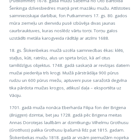
(
Puttkammer
) 1678. gadā muižu saņēma no Oto Bartolda
Šenkinga dzīvesbiedres maiņā pret mazāku muižu. Attīstoties
saimnieciskajai darbībai, fon Putkammers 17. gs. 80. gados
mūra ziemeļu un dienvidu pusē izbūvēja divas jaunas
caurbrauktuves, kuras noslēdz vārtu torņi. Torņu galos
uzstādīti metāla karogveida rādītāji ar atzīmi 1688.
18. gs. Šlokenbekas muižā uzcēla saimniecības ēkas: klēti,
staļļus, kūti, ratnīcu, alus un spirta brūzi, kā arī citus
tamlīdzīgus objektus. 1748. gadā saskaņā ar revīzijas datiem
muižai piederēja trīs krogi. Muižā pārstrādāja 900 pūrus
rudzu un 600 pūrus miežu, aptuveni puse saražotā degvīna
tika pārdota muižas krogos, atlikusī daļa – eksportēta uz
Vāciju.
1701. gadā muiža nonāca Eberharda Filipa fon der Brigena
(
Brüggen
) dzimtai, bet jau 1728. gadā pēc Brigena meitas
Annas Dorotejas laulībām ar dzimtkungu Vilhelmu Grothusu
(
Grotthuss
) palika Grothusu īpašumā līdz pat 1815. gadam.
Šlokenbekas muižu 1818. gadā ar visām piemuižām nopirka