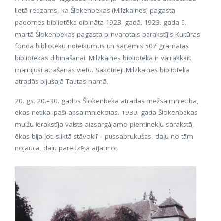
lietā redzams, ka Šlokenbekas (Milzkalnes) pagasta
padomes bibliotēka dibināta 1923. gadā. 1923. gada 9.
martā Šlokenbekas pagasta pilnvarotais parakstījis Kultūras
fonda bibliotēku noteikumus un saņēmis 507 grāmatas
bibliotēkas dibināšanai. Milzkalnes bibliotēka ir vairākkārt
mainījusi atrašanās vietu. Sākotnēji Milzkalnes bibliotēka
atradās bijušajā Tautas namā.
20. gs. 20.–30. gados Šlokenbekā atradās mežsaimniecība,
ēkas netika īpaši apsaimniekotas. 1930. gadā Šlokenbekas
muižu ierakstīja valsts aizsargājamo pieminekļu sarakstā,
ēkas bija ļoti sliktā stāvoklī – pussabrukušas, daļu no tām
nojauca, daļu paredzēja atjaunot.