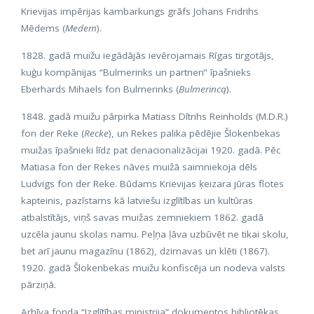
Krievijas impērijas kambarkungs grāfs Johans Fridrihs
Mēdems (
Medem
).
1828. gadā muižu iegādājās ievērojamais Rīgas tirgotājs,
kuģu kompānijas “Bulmerinks un partneri” īpašnieks
Eberhards Mihaels fon Bulmerinks (
Bulmerincq
).
1848. gadā muižu pārpirka Matiass Dītrihs Reinholds (M.D.R.)
fon der Reke (
Recke
), un Rekes palika pēdējie Šlokenbekas
muižas īpašnieki līdz pat denacionalizācijai 1920. gadā. Pēc
Matiasa fon der Rekes nāves muižā saimniekoja dēls
Ludvigs fon der Reke. Būdams Krievijas ķeizara jūras flotes
kapteinis, pazīstams kā latviešu izglītības un kultūras
atbalstītājs, viņš savas muižas zemniekiem 1862. gadā
uzcēla jaunu skolas namu. Peļņa ļāva uzbūvēt ne tikai skolu,
bet arī jaunu magazīnu (1862), dzirnavas un klēti (1867).
1920. gadā Šlokenbekas muižu konfiscēja un nodeva valsts
pārziņā.
Arhīva fonda “Izglītības ministrija” dokumentos bibliotēkas