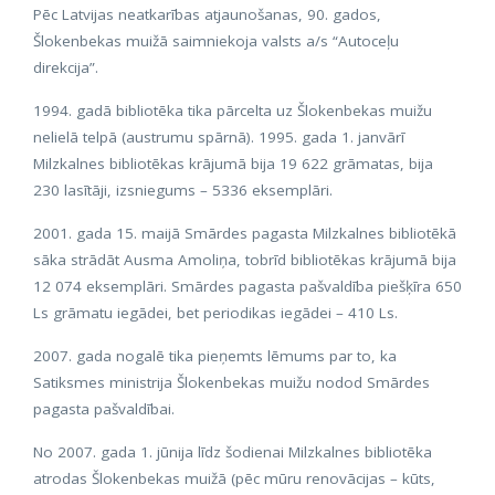
Pēc Latvijas neatkarības atjaunošanas, 90. gados,
Šlokenbekas muižā saimniekoja valsts a/s “Autoceļu
direkcija”.
1994. gadā bibliotēka tika pārcelta uz Šlokenbekas muižu
nelielā telpā (austrumu spārnā). 1995. gada 1. janvārī
Milzkalnes bibliotēkas krājumā bija 19 622 grāmatas, bija
230 lasītāji, izsniegums – 5336 eksemplāri.
2001. gada 15. maijā Smārdes pagasta Milzkalnes bibliotēkā
sāka strādāt Ausma Amoliņa, tobrīd bibliotēkas krājumā bija
12 074 eksemplāri. Smārdes pagasta pašvaldība piešķīra 650
Ls grāmatu iegādei, bet periodikas iegādei – 410 Ls.
2007. gada nogalē tika pieņemts lēmums par to, ka
Satiksmes ministrija Šlokenbekas muižu nodod Smārdes
pagasta pašvaldībai.
No 2007. gada 1. jūnija līdz šodienai Milzkalnes bibliotēka
atrodas Šlokenbekas muižā (pēc mūru renovācijas – kūts,