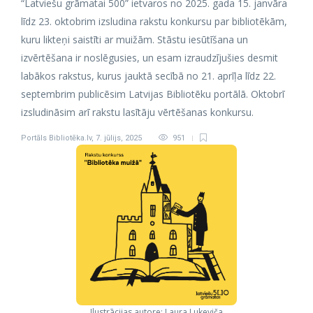
“Latviešu grāmatai 500” ietvaros no 2025. gada 15. janvāra
līdz 23. oktobrim izsludina rakstu konkursu par bibliotēkām,
kuru likteņi saistīti ar muižām. Stāstu iesūtīšana un
izvērtēšana ir noslēgusies, un esam izraudzījušies desmit
labākos rakstus, kurus jauktā secībā no 21. aprīļa līdz 22.
septembrim publicēsim Latvijas Bibliotēku portālā. Oktobrī
izsludināsim arī rakstu lasītāju vērtēšanas konkursu.
Portāls Bibliotēka.lv
,
7. jūlijs, 2025
951
Ilustrācijas autore: Laura Lukeviča