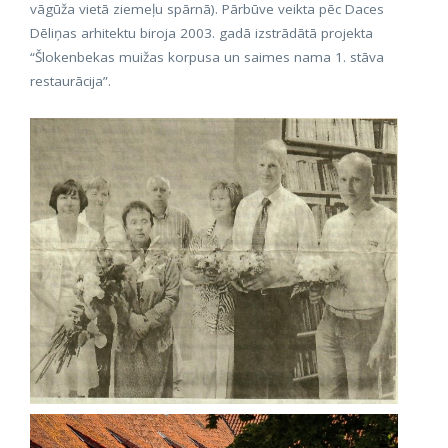
vāgūža vietā ziemeļu spārnā). Pārbūve veikta pēc Daces
Dēliņas arhitektu biroja 2003. gadā izstrādātā projekta
“Šlokenbekas muižas korpusa un saimes nama 1. stāva
restaurācija”.