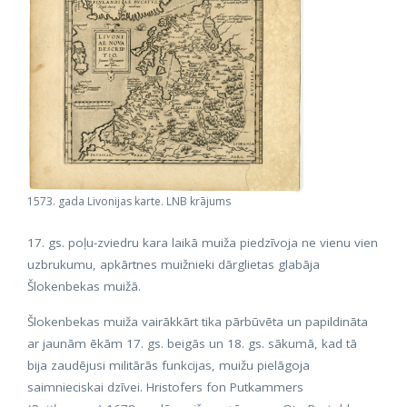
1573. gada Livonijas karte. LNB krājums
17. gs. poļu-zviedru kara laikā muiža piedzīvoja ne vienu vien
uzbrukumu, apkārtnes muižnieki dārglietas glabāja
Šlokenbekas muižā.
Šlokenbekas muiža vairākkārt tika pārbūvēta un papildināta
ar jaunām ēkām 17. gs. beigās un 18. gs. sākumā, kad tā
bija zaudējusi militārās funkcijas, muižu pielāgoja
saimnieciskai dzīvei. Hristofers fon Putkammers