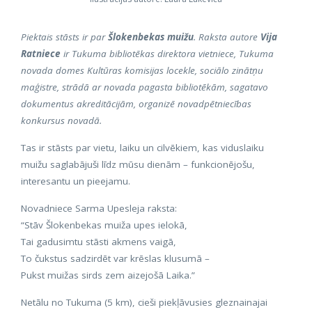
Piektais stāsts ir par
Šlokenbekas muižu
. Raksta autore
Vija
Ratniece
ir Tukuma bibliotēkas direktora vietniece, Tukuma
novada domes Kultūras komisijas locekle, sociālo zinātņu
maģistre, strādā ar novada pagasta bibliotēkām, sagatavo
dokumentus akreditācijām, organizē novadpētniecības
konkursus novadā.
Tas ir stāsts par vietu, laiku un cilvēkiem, kas viduslaiku
muižu saglabājuši līdz mūsu dienām – funkcionējošu,
interesantu un pieejamu.
Novadniece Sarma Upesleja raksta:
“Stāv Šlokenbekas muiža upes ielokā,
Tai gadusimtu stāsti akmens vaigā,
To čukstus sadzirdēt var krēslas klusumā –
Pukst muižas sirds zem aizejošā Laika.”
Netālu no Tukuma (5 km), cieši piekļāvusies gleznainajai