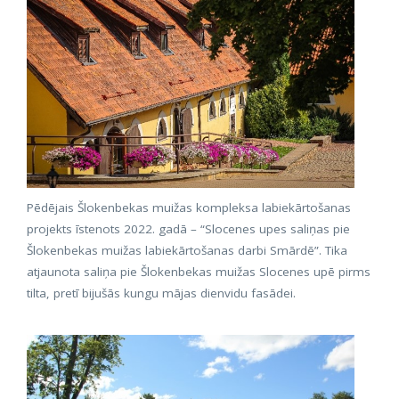
Pēdējais Šlokenbekas muižas kompleksa labiekārtošanas
projekts īstenots 2022. gadā – “Slocenes upes saliņas pie
Šlokenbekas muižas labiekārtošanas darbi Smārdē”. Tika
atjaunota saliņa pie Šlokenbekas muižas Slocenes upē pirms
tilta, pretī bijušās kungu mājas dienvidu fasādei.