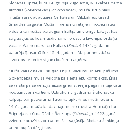
Slocenes upītei, kura 14. gs. bija kuģojama, Milzkalnes ciemā
atrodas Šlokenbekas (
Schlockenbeck
) muiža. Bruņinieku
muiža agrāk atradusies Cērkstes un Milzkalnes, tagad
Smārdes pagastā. Muiža ir viens no retajiem nocietinātas
viduslaiku muižas paraugiem Baltijā un vienīgā Latvijā, kas
saglabājusies līdz mūsdienām. To uzcēla Livonijas ordeņa
vasalis Vannemārs fon Butlars (
Buttlar
) 1484. gadā un
paturēja īpašumā līdz 1544. gadam, līdz par neuzticību
Livonijas ordenim viņam īpašumu atņēma.
Muiža vairāk nekā 500 gadu bijusi vācu muižnieku īpašums.
Šlokenbekas muiža veidota kā slēgts ēku komplekss. Ēkas
savā starpā savienojis aizsargmūris, ieeja pagalmā bija caur
nocietinātiem vārtiem. Uzbrukuma gadījumā Šlokenbeka
kalpoja par patvērumu Tukuma apkārtnes muižniekiem.
1451. gadā muižu kā dāvinājumu no mestra Hermaņa fon
Brigneja saņēma Dītrihs Šenkings (
Schenking
). 1622. gadā
zviedru karavīri uzbruka muižai, sagūstīja Matiasu Šenkingu
un nolaupīja dārglietas.