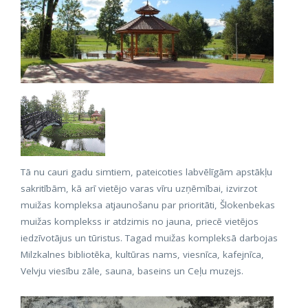
Tā nu cauri gadu simtiem, pateicoties labvēlīgām apstākļu
sakritībām, kā arī vietējo varas vīru uzņēmībai, izvirzot
muižas kompleksa atjaunošanu par prioritāti, Šlokenbekas
muižas komplekss ir atdzimis no jauna, priecē vietējos
iedzīvotājus un tūristus. Tagad muižas kompleksā darbojas
Milzkalnes bibliotēka, kultūras nams, viesnīca, kafejnīca,
Velvju viesību zāle, sauna, baseins un Ceļu muzejs.