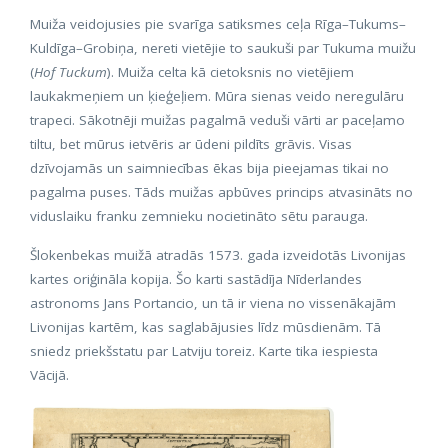
Muiža veidojusies pie svarīga satiksmes ceļa Rīga–Tukums–
Kuldīga–Grobiņa, nereti vietējie to saukuši par Tukuma muižu
(
Hof Tuckum
). Muiža celta kā cietoksnis no vietējiem
laukakmeņiem un ķieģeļiem. Mūra sienas veido neregulāru
trapeci. Sākotnēji muižas pagalmā veduši vārti ar paceļamo
tiltu, bet mūrus ietvēris ar ūdeni pildīts grāvis. Visas
dzīvojamās un saimniecības ēkas bija pieejamas tikai no
pagalma puses. Tāds muižas apbūves princips atvasināts no
viduslaiku franku zemnieku nocietināto sētu parauga.
Šlokenbekas muižā atradās 1573. gada izveidotās Livonijas
kartes oriģināla kopija. Šo karti sastādīja Nīderlandes
astronoms Jans Portancio, un tā ir viena no vissenākajām
Livonijas kartēm, kas saglabājusies līdz mūsdienām. Tā
sniedz priekšstatu par Latviju toreiz. Karte tika iespiesta
Vācijā.