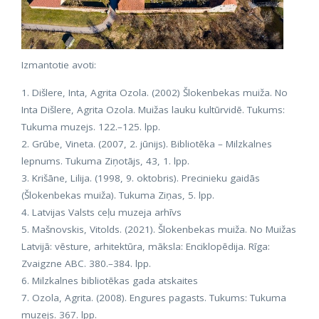
Izmantotie avoti:
1. Dišlere, Inta, Agrita Ozola. (2002) Šlokenbekas muiža. No
Inta Dišlere, Agrita Ozola. Muižas lauku kultūrvidē. Tukums:
Tukuma muzejs. 122.–125. lpp.
2. Grūbe, Vineta. (2007, 2. jūnijs). Bibliotēka – Milzkalnes
lepnums. Tukuma Ziņotājs, 43, 1. lpp.
3. Krišāne, Lilija. (1998, 9. oktobris). Precinieku gaidās
(Šlokenbekas muiža). Tukuma Ziņas, 5. lpp.
4. Latvijas Valsts ceļu muzeja arhīvs
5. Mašnovskis, Vitolds. (2021). Šlokenbekas muiža. No Muižas
Latvijā: vēsture, arhitektūra, māksla: Enciklopēdija. Rīga:
Zvaigzne ABC. 380.–384. lpp.
6. Milzkalnes bibliotēkas gada atskaites
7. Ozola, Agrita. (2008). Engures pagasts. Tukums: Tukuma
muzejs. 367. lpp.