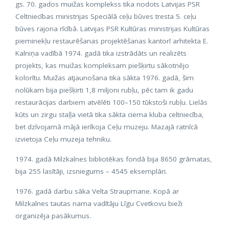
gs. 70. gados muižas komplekss tika nodots Latvijas PSR
Celtniecības ministrijas Speciālā ceļu būves tresta 5. ceļu
būves rajona rīcībā. Latvijas PSR Kultūras ministrijas Kultūras
pieminekļu restaurēšanas projektēšanas kantorī arhitekta E.
Kalniņa vadībā 1974. gadā tika izstrādāts un realizēts
projekts, kas muižas kompleksam piešķirtu sākotnējo
kolorītu. Muižas atjaunošana tika sākta 1976. gadā, šim
nolūkam bija piešķirti 1,8 miljoni rubļu, pēc tam ik gadu
restaurācijas darbiem atvēlēti 100–150 tūkstoši rubļu. Lielās
kūts un zirgu staļļa vietā tika sākta ciema kluba celtniecība,
bet dzīvojamā mājā ierīkoja Ceļu muzeju. Mazajā ratnīcā
izvietoja Ceļu muzeja tehniku.
1974. gadā Milzkalnes bibliotēkas fondā bija 8650 grāmatas,
bija 255 lasītāji, izsniegums – 4545 eksemplāri.
1976. gadā darbu sāka Velta Straupmane. Kopā ar
Milzkalnes tautas nama vadītāju Līgu Cvetkovu bieži
organizēja pasākumus.