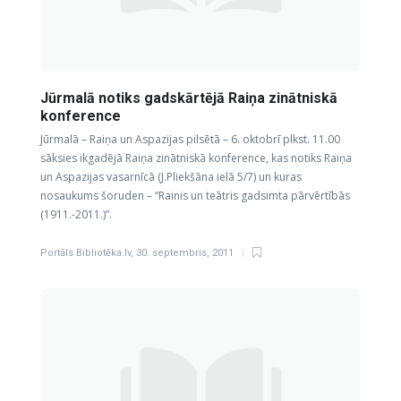
Jūrmalā notiks gadskārtējā Raiņa zinātniskā
konference
Jūrmalā – Raiņa un Aspazijas pilsētā – 6. oktobrī plkst. 11.00
sāksies ikgadējā Raiņa zinātniskā konference, kas notiks Raiņa
un Aspazijas vasarnīcā (J.Pliekšāna ielā 5/7) un kuras
nosaukums šoruden – “Rainis un teātris gadsimta pārvērtībās
(1911.-2011.)”.
Portāls Bibliotēka.lv
,
30. septembris, 2011