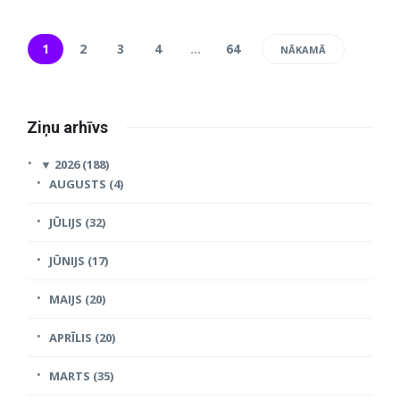
1
2
3
4
…
64
NĀKAMĀ
Ziņu arhīvs
▼
2026 (188)
AUGUSTS (4)
JŪLIJS (32)
JŪNIJS (17)
MAIJS (20)
APRĪLIS (20)
MARTS (35)