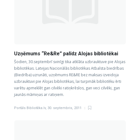
Uzņēmums “Re&Re” palīdz Alojas bibliotēkai
Šodien, 30.septembrī svinīgi tika atklāta uzbrauktuve pie Alojas
bibliotēkas. Latvijas Nacionālās bibliotēkas Atbalsta biedrības
(Biedrība) uzrunāti, uzņēmums RE&RE bez maksas izveidoja
uzbrauktuvi pie Alojas bibliotēkas, lai turpmāk bibliotēku ērti
varētu apmeklēt gan cilvēki ratiņkrēslos, gan veci cilvēki, gan
jaunās māmiņas ar ratiņiem.
Portāls Bibliotēka.lv
,
30. septembris, 2011