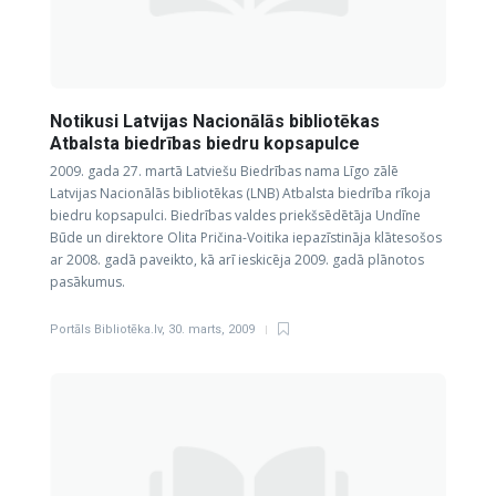
Notikusi Latvijas Nacionālās bibliotēkas
Atbalsta biedrības biedru kopsapulce
2009. gada 27. martā Latviešu Biedrības nama Līgo zālē
Latvijas Nacionālās bibliotēkas (LNB) Atbalsta biedrība rīkoja
biedru kopsapulci. Biedrības valdes priekšsēdētāja Undīne
Būde un direktore Olita Pričina-Voitika iepazīstināja klātesošos
ar 2008. gadā paveikto, kā arī ieskicēja 2009. gadā plānotos
pasākumus.
Portāls Bibliotēka.lv
,
30. marts, 2009