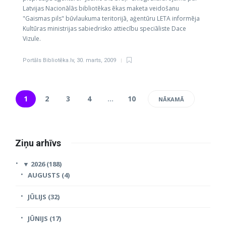
Latvijas Nacionālās bibliotēkas ēkas maketa veidošanu
"Gaismas pils" būvlaukuma teritorijā, aģentūru LETA informēja
Kultūras ministrijas sabiedrisko attiecību speciāliste Dace
Vizule.
Portāls Bibliotēka.lv
,
30. marts, 2009
1
2
3
4
…
10
NĀKAMĀ
Ziņu arhīvs
▼
2026 (188)
AUGUSTS (4)
JŪLIJS (32)
JŪNIJS (17)