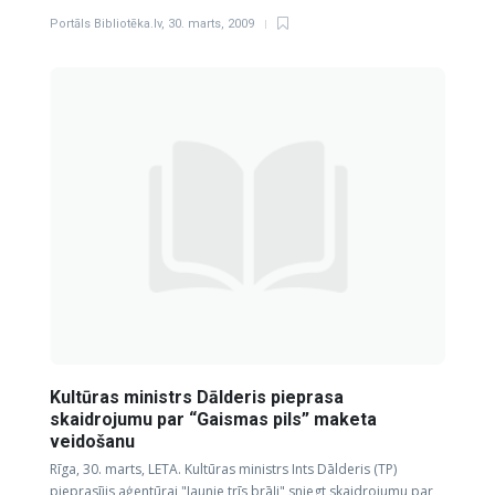
Portāls Bibliotēka.lv
,
30. marts, 2009
Kultūras ministrs Dālderis pieprasa
skaidrojumu par “Gaismas pils” maketa
veidošanu
Rīga, 30. marts, LETA. Kultūras ministrs Ints Dālderis (TP)
pieprasījis aģentūrai "Jaunie trīs brāļi" sniegt skaidrojumu par