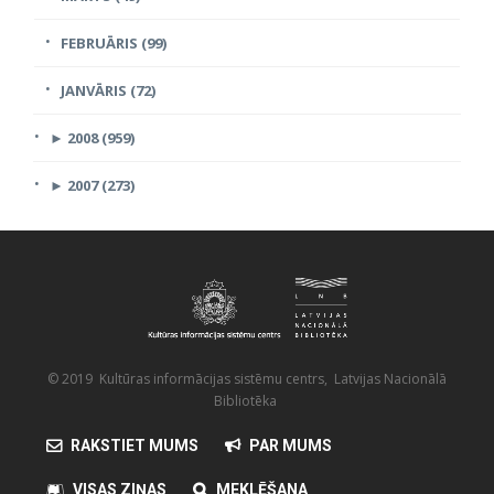
FEBRUĀRIS (99)
JANVĀRIS (72)
►
2008 (959)
►
2007 (273)
© 2019 Kultūras informācijas sistēmu centrs, Latvijas Nacionālā
Bibliotēka
RAKSTIET MUMS
PAR MUMS
VISAS ZIŅAS
MEKLĒŠANA