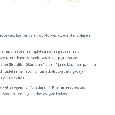
liotēkas
, kas palīdz atrast atbildes uz eksistenciālajiem
 grāmatu ražošanas, izplatīšanas, saglabāšanas un
 Savukārt bibliotēka veido saikni starp grāmatām un
ibliotēku dibināšanu
un šis aicinājums kļuva par pamatu
i, tādēļ reformatori un tās atbalstītāji čakli gādāja
s cīņu virpuļos.
e pret savējiem un “citādajiem”.
Pirmās iespiestās
 dažādos likteņus gan pilsētās, gan laukos.