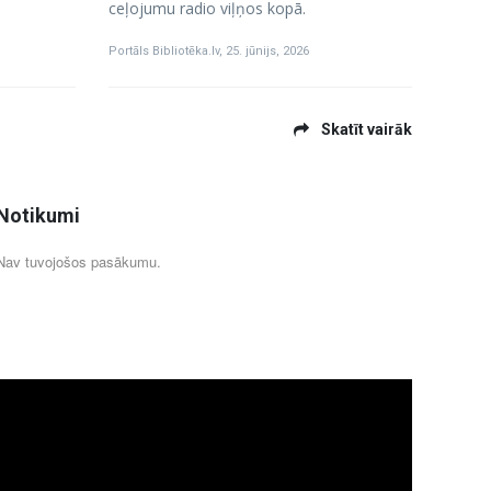
ceļojumu radio viļņos kopā.
Portāls Bibliotēka.lv
,
25. jūnijs, 2026
Skatīt vairāk
Notikumi
Nav tuvojošos pasākumu.