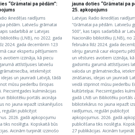
ties “Grāmatai pa pēdām”:
jauna doties “Grāmatai pa 
opojums
25. apkopojums
adio iknedēļas raidījums
Latvijas Radio iknedēļas raidīju
 pa pēdām. Latviešu grāmatai
“Grāmatai pa pēdām. Latviešu g
tapis sadarbībā ar Latvijas
500”, kas tapis sadarbībā ar Latv
bibliotēku (LNB), no 2022. gada
Nacionālo bibliotēku (LNB), no 
īdz 2024. gada decembrim 123
februāra līdz 2024. gada decem
umā caur ekspertu pētījumiem
sēriju garumā caur ekspertu pē
s avotiem izzināja, kā piecu
un vēstures avotiem izzināja, kā
arumā attīstījusies latviešu
gadsimtu garumā attīstījusies la
grāmatniecība, ietekmējot
valoda un grāmatniecība, ietek
 idejas un jaunradi Latvijā, tādā
zināšanas, idejas un jaunradi Lat
rinot mūsu piederību Eiropas
veidā stiprinot mūsu piederību E
ai. Piecsimtgades kulminācijas
kultūrtelpai. Piecsimtgades kulm
n Bibliotēku portāls aicināja
gadā LNB un Bibliotēku portāls 
rus no jauna iepazīt izskanējušos
bibliotekārus no jauna iepazīt i
 regulāri publicējot
raidījumus, regulāri publicējot
us. 2026. gadā apkopojumu
apkopojumus. 2026. gadā apko
a tiks noslēgta. Kopskaitā būs
publicēšana tiks noslēgta. Kopsk
cijas. Aicinām turpināt izzinošo
27 publikācijas. Aicinām turpināt