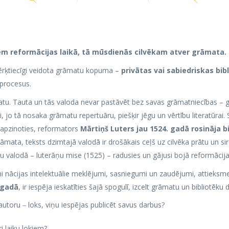
em reformācijas laikā, tā mūsdienās cilvēkam atver grāmata.
ērķtiecīgi veidota grāmatu kopuma –
privātas vai sabiedriskas bib
 procesus.
āmatu. Tauta un tās valoda nevar pastāvēt bez savas grāmatniecības –
 jo tā nosaka grāmatu repertuāru, piešķir jēgu un vērtību literatūrai.
o apzinoties, reformators
Mārtiņš Luters jau 1524. gadā rosināja b
āmata, teksts dzimtajā valodā ir drošākais ceļš uz cilvēka prātu un sird
u valodā – luterāņu mise (1525) – radusies un gājusi bojā reformācija
mi nācijas intelektuālie meklējumi, sasniegumi un zaudējumi, attieksm
 gadā
, ir iespēja ieskatīties šajā spogulī, izcelt grāmatu un bibliotēku
autoru ‒ loks, viņu iespējas publicēt savus darbus?
i laiku lokiem?