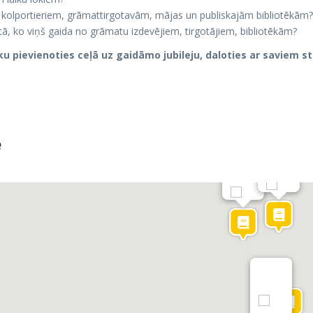
, kolportieriem, grāmattirgotavām, mājas un publiskajām bibliotēkām?
tā, ko viņš gaida no grāmatu izdevējiem, tirgotājiem, bibliotēkām?
tēku pievienoties ceļā uz gaidāmo jubileju, daloties ar savie
e