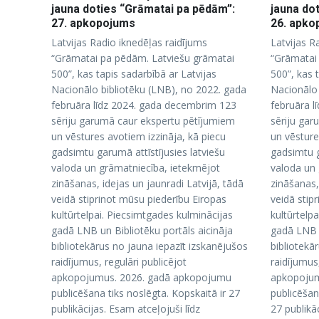
jauna doties “Grāmatai pa pēdām”:
jauna do
27. apkopojums
26. apk
Latvijas Radio iknedēļas raidījums
Latvijas R
“Grāmatai pa pēdām. Latviešu grāmatai
“Grāmatai
500”, kas tapis sadarbībā ar Latvijas
500”, kas 
Nacionālo bibliotēku (LNB), no 2022. gada
Nacionālo 
februāra līdz 2024. gada decembrim 123
februāra l
sēriju garumā caur ekspertu pētījumiem
sēriju gar
un vēstures avotiem izzināja, kā piecu
un vēsture
gadsimtu garumā attīstījusies latviešu
gadsimtu g
valoda un grāmatniecība, ietekmējot
valoda un 
zināšanas, idejas un jaunradi Latvijā, tādā
zināšanas,
veidā stiprinot mūsu piederību Eiropas
veidā stip
kultūrtelpai. Piecsimtgades kulminācijas
kultūrtelp
gadā LNB un Bibliotēku portāls aicināja
gadā LNB u
bibliotekārus no jauna iepazīt izskanējušos
bibliotekā
raidījumus, regulāri publicējot
raidījumus,
apkopojumus. 2026. gadā apkopojumu
apkopojum
publicēšana tiks noslēgta. Kopskaitā ir 27
publicēšan
publikācijas. Esam atceļojuši līdz
27 publikā