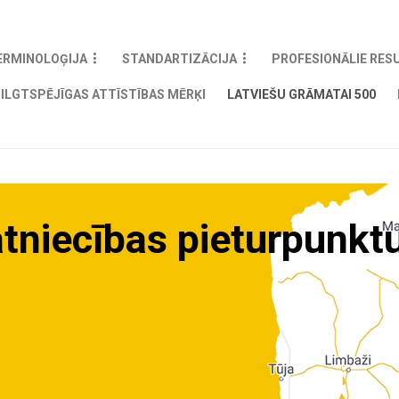
ERMINOLOĢIJA
STANDARTIZĀCIJA
PROFESIONĀLIE RES
ILGTSPĒJĪGAS ATTĪSTĪBAS MĒRĶI
LATVIEŠU GRĀMATAI 500