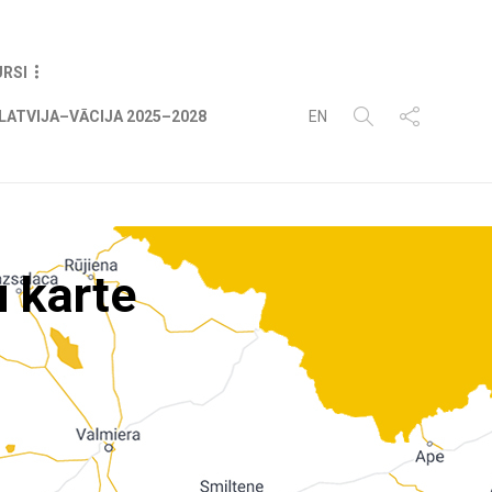
07
AUG
2026
URSI
LATVIJA–VĀCIJA 2025–2028
EN