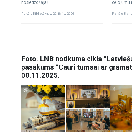
noslēdzošajai!
ceļojumu r
Portāls Bibliotēka.lv
,
29. jūlijs, 2026
Portāls Biblio
Foto: LNB notikuma cikla “Latvieš
pasākums “Cauri tumsai ar grāmatu
08.11.2025.