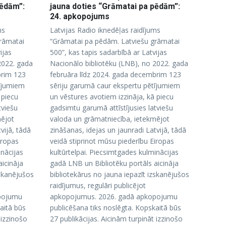
pēdām”:
jauna doties “Grāmatai pa pēdām”:
24. apkopojums
ms
Latvijas Radio iknedēļas raidījums
rāmatai
“Grāmatai pa pēdām. Latviešu grāmatai
ijas
500”, kas tapis sadarbībā ar Latvijas
2022. gada
Nacionālo bibliotēku (LNB), no 2022. gada
brim 123
februāra līdz 2024. gada decembrim 123
tījumiem
sēriju garumā caur ekspertu pētījumiem
 piecu
un vēstures avotiem izzināja, kā piecu
tviešu
gadsimtu garumā attīstījusies latviešu
mējot
valoda un grāmatniecība, ietekmējot
vijā, tādā
zināšanas, idejas un jaunradi Latvijā, tādā
iropas
veidā stiprinot mūsu piederību Eiropas
inācijas
kultūrtelpai. Piecsimtgades kulminācijas
aicināja
gadā LNB un Bibliotēku portāls aicināja
zskanējušos
bibliotekārus no jauna iepazīt izskanējušos
raidījumus, regulāri publicējot
pojumu
apkopojumus. 2026. gadā apkopojumu
aitā būs
publicēšana tiks noslēgta. Kopskaitā būs
 izzinošo
27 publikācijas. Aicinām turpināt izzinošo