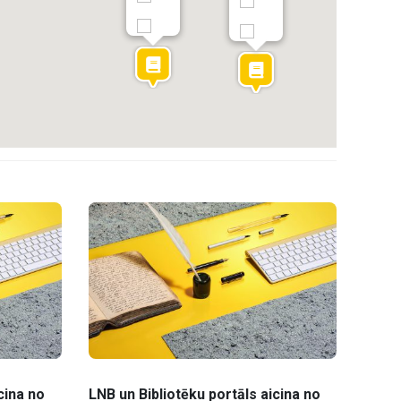
cina no
LNB un Bibliotēku portāls aicina no