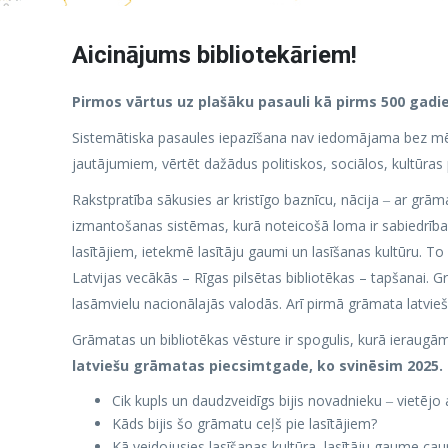
Aicinājums bibliotekāriem!
Pirmos vārtus uz plašāku pasauli kā pirms 500 gadi
Sistemātiska pasaules iepazīšana nav iedomājama bez m
jautājumiem, vērtēt dažādus politiskos, sociālos, kultūras
Rakstpratība sākusies ar kristīgo baznīcu, nācija ‒ ar gr
izmantošanas sistēmas, kurā noteicošā loma ir sabiedrībai,
lasītājiem, ietekmē lasītāju gaumi un lasīšanas kultūru. T
Latvijas vecākās – Rīgas pilsētas bibliotēkas – tapšanai. Gr
lasāmvielu nacionālajās valodās. Arī pirmā grāmata latvieš
Grāmatas un bibliotēkas vēsture ir spogulis, kurā ieraugā
latviešu grāmatas piecsimtgade, ko svinēsim 2025.
Cik kupls un daudzveidīgs bijis novadnieku ‒ vietējo 
Kāds bijis šo grāmatu ceļš pie lasītājiem?
Kā veidojusies lasīšanas kultūra, lasītāju gaume caur