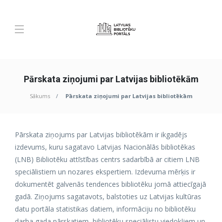
Pārskata ziņojumi par Latvijas bibliotēkām
Sākums
Pārskata ziņojumi par Latvijas bibliotēkām
Pārskata ziņojums par Latvijas bibliotēkām ir ikgadējs
izdevums, kuru sagatavo Latvijas Nacionālās bibliotēkas
(LNB) Bibliotēku attīstības centrs sadarbībā ar citiem LNB
speciālistiem un nozares ekspertiem. Izdevuma mērķis ir
dokumentēt galvenās tendences bibliotēku jomā attiecīgajā
gadā. Ziņojums sagatavots, balstoties uz Latvijas kultūras
datu portāla statistikas datiem, informāciju no bibliotēku
darba gada pārskatiem, bibliotēku speciālistu viedokļiem un