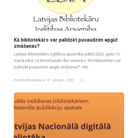
Kā bibliotekārs var palīdzēt pusaudzim apgūt
zināšanas?
Latvijas Bibliotekāru Izglītības apvienība (LBIA) 2022. gada 15.
martā plkst.16:00 tiešsaistē rīko semināru “Kā bibliotekārs var
palīdzēt pusaudzim apgūt zināšanas?” (4h).
Portāls Bibliotēka.lv
,
31. janvāris, 2022