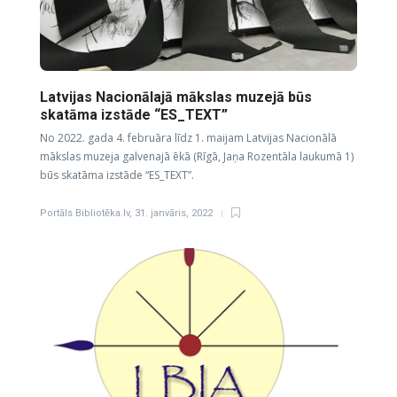
Latvijas Nacionālajā mākslas muzejā būs
skatāma izstāde “ES_TEXT”
No 2022. gada 4. februāra līdz 1. maijam Latvijas Nacionālā
mākslas muzeja galvenajā ēkā (Rīgā, Jaņa Rozentāla laukumā 1)
būs skatāma izstāde “ES_TEXT”.
Portāls Bibliotēka.lv
,
31. janvāris, 2022