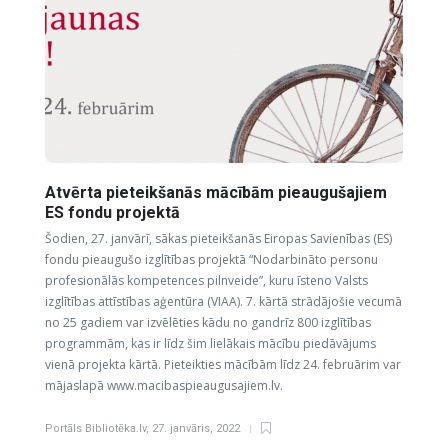
Atvērta pieteikšanās mācībām pieaugušajiem
ES fondu projektā
Šodien, 27. janvārī, sākas pieteikšanās Eiropas Savienības (ES)
fondu pieaugušo izglītības projektā “Nodarbināto personu
profesionālās kompetences pilnveide”, kuru īsteno Valsts
izglītības attīstības aģentūra (VIAA). 7. kārtā strādājošie vecumā
no 25 gadiem var izvēlēties kādu no gandrīz 800 izglītības
programmām, kas ir līdz šim lielākais mācību piedāvājums
vienā projekta kārtā. Pieteikties mācībām līdz 24. februārim var
mājaslapā www.macibaspieaugusajiem.lv.
Portāls Bibliotēka.lv
,
27. janvāris, 2022