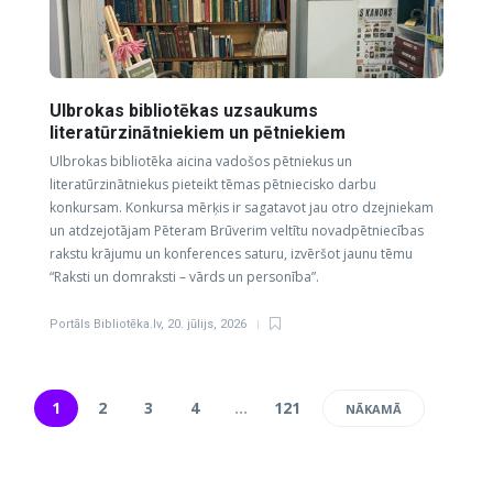
Ulbrokas bibliotēkas uzsaukums
literatūrzinātniekiem un pētniekiem
Ulbrokas bibliotēka aicina vadošos pētniekus un
literatūrzinātniekus pieteikt tēmas pētniecisko darbu
konkursam. Konkursa mērķis ir sagatavot jau otro dzejniekam
un atdzejotājam Pēteram Brūverim veltītu novadpētniecības
rakstu krājumu un konferences saturu, izvēršot jaunu tēmu
“Raksti un domraksti – vārds un personība”.
Portāls Bibliotēka.lv
,
20. jūlijs, 2026
1
2
3
4
…
121
NĀKAMĀ