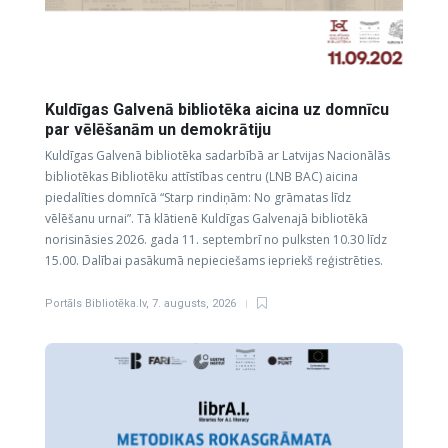
Kuldīgas Galvenā bibliotēka aicina uz domnīcu
par vēlēšanām un demokrātiju
Kuldīgas Galvenā bibliotēka sadarbībā ar Latvijas Nacionālās
bibliotēkas Bibliotēku attīstības centru (LNB BAC) aicina
piedalīties domnīcā “Starp rindiņām: No grāmatas līdz
vēlēšanu urnai”. Tā klātienē Kuldīgas Galvenajā bibliotēkā
norisināsies 2026. gada 11. septembrī no pulksten 10.30 līdz
15.00. Dalībai pasākumā nepieciešams iepriekš reģistrēties.
Portāls Bibliotēka.lv
,
7. augusts, 2026