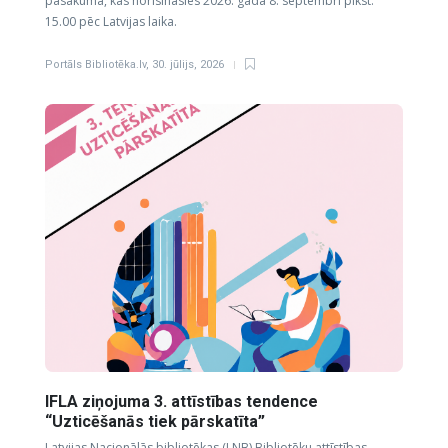
pasākumā, kas norisināsies 2026. gada 8. septembrī plkst.
15.00 pēc Latvijas laika.
Portāls Bibliotēka.lv
,
30. jūlijs, 2026
IFLA ziņojuma 3. attīstības tendence
“Uzticēšanās tiek pārskatīta”
Latvijas Nacionālās bibliotēkas (LNB) Bibliotēku attīstības