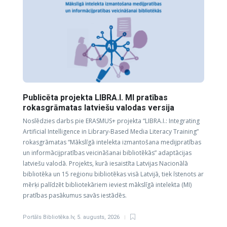
Publicēta projekta LIBRA.I. MI pratības
rokasgrāmatas latviešu valodas versija
Noslēdzies darbs pie ERASMUS+ projekta “LIBRA.I.: Integrating
Artificial Intelligence in Library-Based Media Literacy Training”
rokasgrāmatas “Mākslīgā intelekta izmantošana medijpratības
un informācijpratības veicināšanai bibliotēkās” adaptācijas
latviešu valodā. Projekts, kurā iesaistīta Latvijas Nacionālā
bibliotēka un 15 reģionu bibliotēkas visā Latvijā, tiek īstenots ar
mērķi palīdzēt bibliotekāriem ieviest mākslīgā intelekta (MI)
pratības pasākumus savās iestādēs.
Portāls Bibliotēka.lv
,
5. augusts, 2026