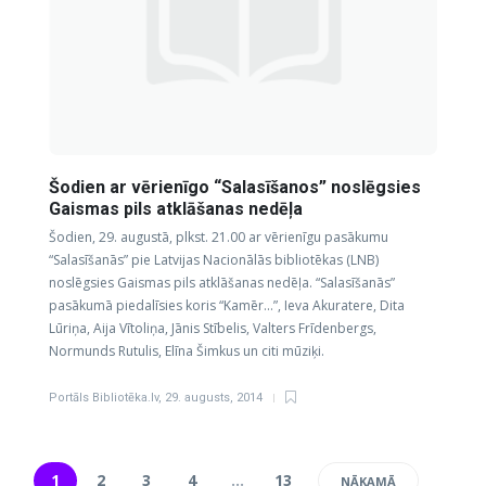
Šodien ar vērienīgo “Salasīšanos” noslēgsies
Gaismas pils atklāšanas nedēļa
Šodien, 29. augustā, plkst. 21.00 ar vērienīgu pasākumu
“Salasīšanās” pie Latvijas Nacionālās bibliotēkas (LNB)
noslēgsies Gaismas pils atklāšanas nedēļa. “Salasīšanās”
pasākumā piedalīsies koris “Kamēr…”, Ieva Akuratere, Dita
Lūriņa, Aija Vītoliņa, Jānis Stībelis, Valters Frīdenbergs,
Normunds Rutulis, Elīna Šimkus un citi mūziķi.
Portāls Bibliotēka.lv
,
29. augusts, 2014
1
2
3
4
…
13
NĀKAMĀ