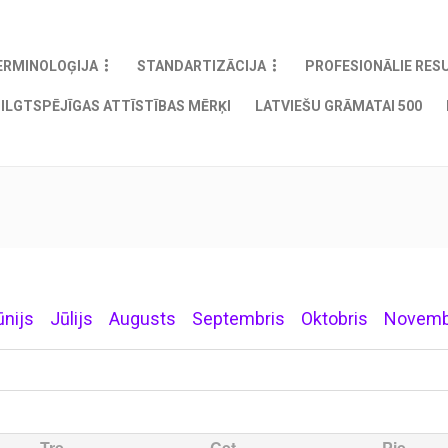
ERMINOLOĢIJA
STANDARTIZĀCIJA
PROFESIONĀLIE RES
ILGTSPĒJĪGAS ATTĪSTĪBAS MĒRĶI
LATVIEŠU GRĀMATAI 500
ūnijs
Jūlijs
Augusts
Septembris
Oktobris
Novemb
Tre
Cet
Pie