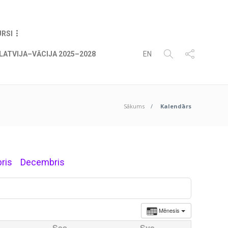
07
AUG
2026
URSI
LATVIJA–VĀCIJA 2025–2028
EN
Sākums
Kalendārs
ris
Decembris
Mēnesis
Ses
Sve