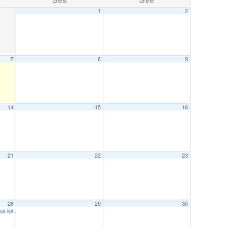
1
2
7
8
9
14
15
16
21
22
23
28
29
30
ka kā zināšanu navigators. Akadēmiskās bibliotēkas jaunā loma pētniecībā un stud