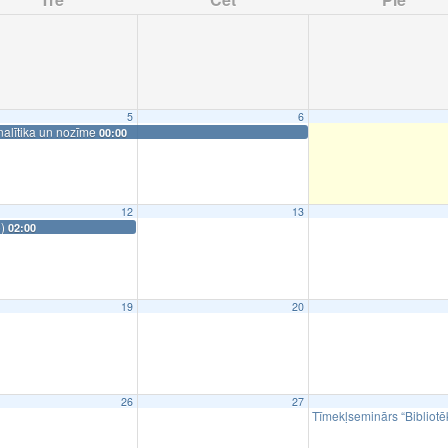
5
6
analītika un nozīme
00:00
12
13
6)
02:00
19
20
26
27
Tīmekļseminārs “Bibliotē