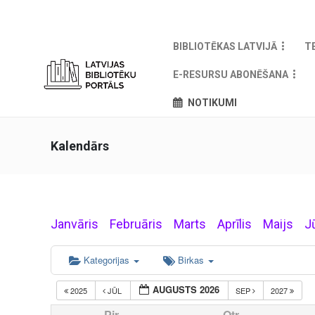
BIBLIOTĒKAS LATVIJĀ
T
E-RESURSU ABONĒŠANA
NOTIKUMI
Kalendārs
Janvāris
Februāris
Marts
Aprīlis
Maijs
J
Kategorijas
Birkas
AUGUSTS 2026
2025
JŪL
SEP
2027
Pir
Otr