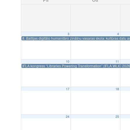
3
4
8. Baltijas digitālo humanitāro zinātņu vasaras skola: kultūras datu 
10
11
IFLA kongress “Libraries Powering Transformation” (IFLA WLIC 202
17
18
24
25