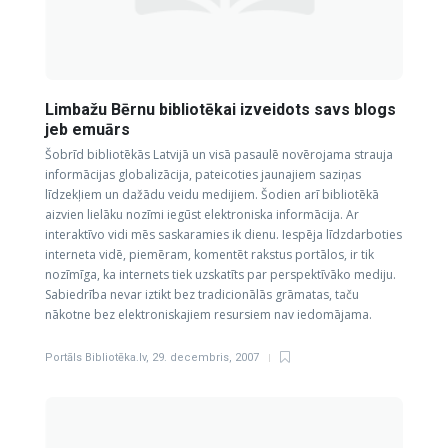
Limbažu Bērnu bibliotēkai izveidots savs blogs
jeb emuārs
Šobrīd bibliotēkās Latvijā un visā pasaulē novērojama strauja
informācijas globalizācija, pateicoties jaunajiem saziņas
līdzekļiem un dažādu veidu medijiem. Šodien arī bibliotēkā
aizvien lielāku nozīmi iegūst elektroniska informācija. Ar
interaktīvo vidi mēs saskaramies ik dienu. Iespēja līdzdarboties
interneta vidē, piemēram, komentēt rakstus portālos, ir tik
nozīmīga, ka internets tiek uzskatīts par perspektīvāko mediju.
Sabiedrība nevar iztikt bez tradicionālās grāmatas, taču
nākotne bez elektroniskajiem resursiem nav iedomājama.
Portāls Bibliotēka.lv
,
29. decembris, 2007