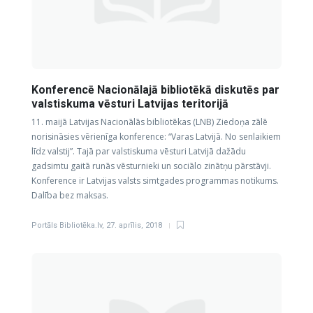
Konferencē Nacionālajā bibliotēkā diskutēs par
valstiskuma vēsturi Latvijas teritorijā
11. maijā Latvijas Nacionālās bibliotēkas (LNB) Ziedoņa zālē
norisināsies vērienīga konference: “Varas Latvijā. No senlaikiem
līdz valstij”. Tajā par valstiskuma vēsturi Latvijā dažādu
gadsimtu gaitā runās vēsturnieki un sociālo zinātņu pārstāvji.
Konference ir Latvijas valsts simtgades programmas notikums.
Dalība bez maksas.
Portāls Bibliotēka.lv
,
27. aprīlis, 2018