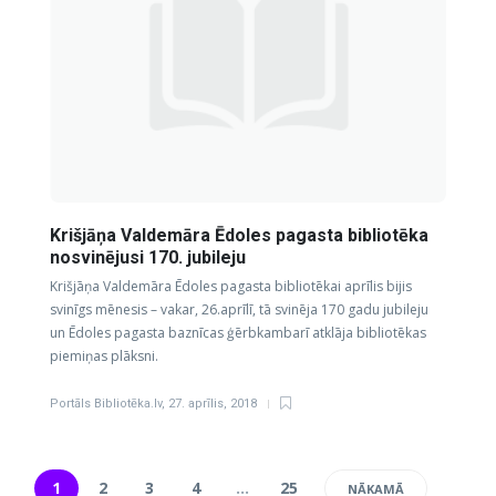
Krišjāņa Valdemāra Ēdoles pagasta bibliotēka
nosvinējusi 170. jubileju
Krišjāņa Valdemāra Ēdoles pagasta bibliotēkai aprīlis bijis
svinīgs mēnesis – vakar, 26.aprīlī, tā svinēja 170 gadu jubileju
un Ēdoles pagasta baznīcas ģērbkambarī atklāja bibliotēkas
piemiņas plāksni.
Portāls Bibliotēka.lv
,
27. aprīlis, 2018
1
2
3
4
…
25
NĀKAMĀ