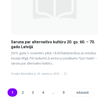
Saruna par alternatīvo kultūru 20. gs. 60. – 70.
gadu Latvijā
2010. gada 3. novembrī, plkst. 18.00 Rakstniecības un mūzikas
muzejs (Rīgā, Pils laukumā 2) aicina uz pasākumu “Quo Vadis” –
sarunu par alternatīvo kultūru…
Portāls Bibliotēka.lv
,
29. oktobris, 2010
1
2
3
4
…
9
NĀKAMĀ