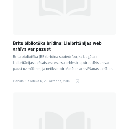
Britu bibliotēka brīdina: Lielbritānijas web
arhīvs var pazust
Britu bibliotēka (BB) brīdina sabiedrību, ka bagātais
Lielbritānijas tiešsaistes resursu arhīvs ir apdraudēts un var
paust uz mūžiem, ja netiks nodrošinātas arhivēšanas tiesības.
Portāls Bibliotēka.lv
,
29. oktobris, 2010