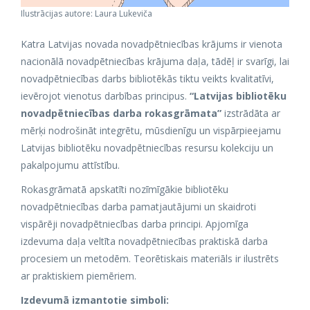
Ilustrācijas autore: Laura Lukeviča
Katra Latvijas novada novadpētniecības krājums ir vienota
nacionālā novadpētniecības krājuma daļa, tādēļ ir svarīgi, lai
novadpētniecības darbs bibliotēkās tiktu veikts kvalitatīvi,
ievērojot vienotus darbības principus.
“Latvijas bibliotēku
novadpētniecības darba rokasgrāmata”
izstrādāta ar
mērķi nodrošināt integrētu, mūsdienīgu un vispārpieejamu
Latvijas bibliotēku novadpētniecības resursu kolekciju un
pakalpojumu attīstību.
Rokasgrāmatā apskatīti nozīmīgākie bibliotēku
novadpētniecības darba pamatjautājumi un skaidroti
vispārēji novadpētniecības darba principi. Apjomīga
izdevuma daļa veltīta novadpētniecības praktiskā darba
procesiem un metodēm. Teorētiskais materiāls ir ilustrēts
ar praktiskiem piemēriem.
Izdevumā izmantotie simboli: