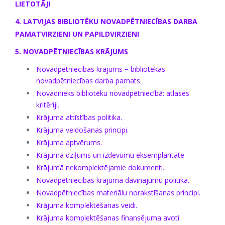
LIETOTĀJI
4. LATVIJAS BIBLIOTĒKU NOVADPĒTNIECĪBAS DARBA
PAMATVIRZIENI UN PAPILDVIRZIENI
5. NOVADPĒTNIECĪBAS KRĀJUMS
Novadpētniecības krājums − bibliotēkas
novadpētniecības darba pamats.
Novadnieks bibliotēku novadpētniecībā: atlases
kritēriji.
Krājuma attīstības politika.
Krājuma veidošanas principi.
Krājuma aptvērums.
Krājuma dziļums un izdevumu eksemplaritāte.
Krājumā nekomplektējamie dokumenti.
Novadpētniecības krājuma dāvinājumu politika.
Novadpētniecības materiālu norakstīšanas principi.
Krājuma komplektēšanas veidi.
Krājuma komplektēšanas finansējuma avoti
.