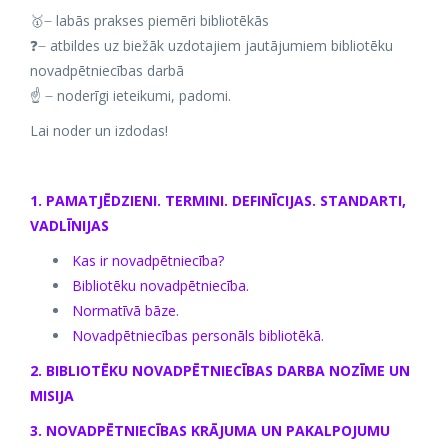
🥇 ̶ labās prakses piemēri bibliotēkās
❓ ̶ atbildes uz biežāk uzdotajiem jautājumiem bibliotēku
novadpētniecības darbā
☝️ ̶ noderīgi ieteikumi, padomi.
Lai noder un izdodas!
1. PAMATJĒDZIENI. TERMINI. DEFINĪCIJAS. STANDARTI,
VADLĪNIJAS
Kas ir novadpētniecība?
Bibliotēku novadpētniecība.
Normatīvā bāze.
Novadpētniecības personāls bibliotēkā.
2. BIBLIOTĒKU NOVADPĒTNIECĪBAS DARBA NOZĪME UN
MISIJA
3. NOVADPĒTNIECĪBAS KRĀJUMA UN PAKALPOJUMU