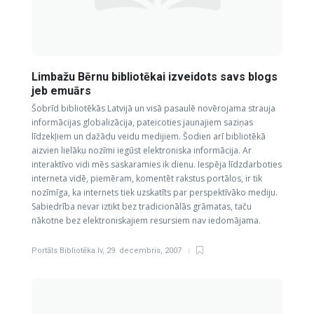
Limbažu Bērnu bibliotēkai izveidots savs blogs
jeb emuārs
Šobrīd bibliotēkās Latvijā un visā pasaulē novērojama strauja
informācijas globalizācija, pateicoties jaunajiem saziņas
līdzekļiem un dažādu veidu medijiem. Šodien arī bibliotēkā
aizvien lielāku nozīmi iegūst elektroniska informācija. Ar
interaktīvo vidi mēs saskaramies ik dienu. Iespēja līdzdarboties
interneta vidē, piemēram, komentēt rakstus portālos, ir tik
nozīmīga, ka internets tiek uzskatīts par perspektīvāko mediju.
Sabiedrība nevar iztikt bez tradicionālās grāmatas, taču
nākotne bez elektroniskajiem resursiem nav iedomājama.
Portāls Bibliotēka.lv
,
29. decembris, 2007