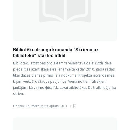
Bibliotēku draugu komanda “Skrienu uz
bibliotēku” startēs atkal
Bibliotēku attīstības projektam “Trešais tēva dēls” (3td) ideja
piedalīties azartiskajā skrējienā “Zelta keda” 2010. gadā radās
tikai dažas dienas pirms lielā notikuma. Projekta ietvaros mēs
bijām veikuši dažādus pētījumus. Vienā no tiem cilvēkiem
jautājām, kā viņi nokļūst līdz savai bibliotēkai. Daži atbildēja, ka
skrien.
Portāls Bibliotēka.lv
,
29. aprīlis, 2011