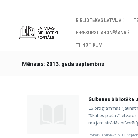
BIBLIOTĒKAS LATVIJĀ
T
E-RESURSU ABONĒŠANA
NOTIKUMI
Mēnesis:
2013. gada septembris
Gulbenes bibliotēka 
ES programmas “Jaunatne
“Skaties plašāk” ietvaro
maijam strādās brīvprātīg
Portāls Bibliotēka.lv
,
12. septe