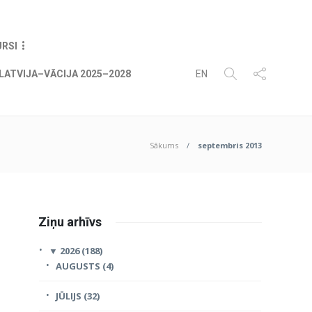
07
AUG
2026
URSI
LATVIJA–VĀCIJA 2025–2028
EN
Sākums
septembris 2013
Ziņu arhīvs
▼
2026 (188)
AUGUSTS (4)
JŪLIJS (32)