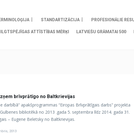
ERMINOLOĢIJA
STANDARTIZĀCIJA
PROFESIONĀLIE RES
ILGTSPĒJĪGAS ATTĪSTĪBAS MĒRĶI
LATVIEŠU GRĀMATAI 500
uzņem brīvprātīgo no Baltkrievijas
 darbībā” apakšprogrammas “Eiropas Brīvprātīgais darbs” projekta
s Gulbenes bibliotēkā no 2013 .gada 5. septembra līdz 2014. gada 31.
ais – Eugene Beletsky no Baltkrievijas.
mbris, 2013