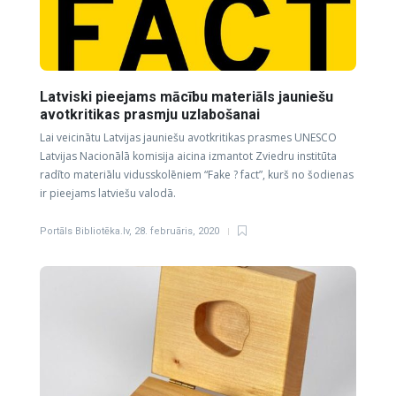
Latviski pieejams mācību materiāls jauniešu
avotkritikas prasmju uzlabošanai
Lai veicinātu Latvijas jauniešu avotkritikas prasmes UNESCO
Latvijas Nacionālā komisija aicina izmantot Zviedru institūta
radīto materiālu vidusskolēniem “Fake ? fact”, kurš no šodienas
ir pieejams latviešu valodā.
Portāls Bibliotēka.lv
,
28. februāris, 2020