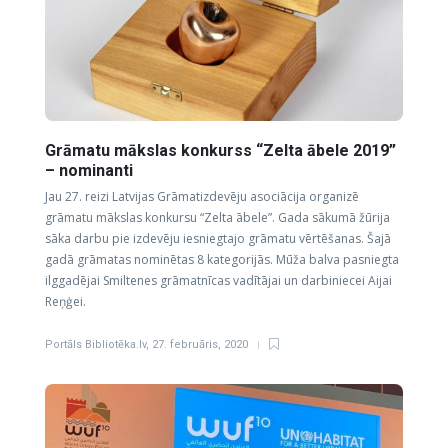
Grāmatu mākslas konkurss “Zelta ābele 2019”
– nominanti
Jau 27. reizi Latvijas Grāmatizdevēju asociācija organizē
grāmatu mākslas konkursu “Zelta ābele”. Gada sākumā žūrija
sāka darbu pie izdevēju iesniegtajo grāmatu vērtēšanas. Šajā
gadā grāmatas nominētas 8 kategorijās. Mūža balva pasniegta
ilggadējai Smiltenes grāmatnīcas vadītājai un darbiniecei Aijai
Reņģei.
Portāls Bibliotēka.lv
,
27. februāris, 2020