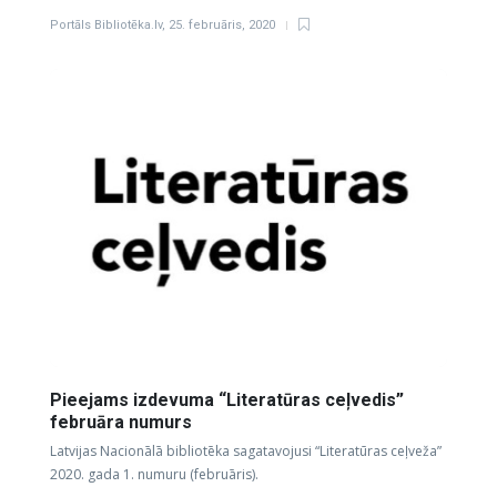
Portāls Bibliotēka.lv
,
25. februāris, 2020
Pieejams izdevuma “Literatūras ceļvedis”
februāra numurs
Latvijas Nacionālā bibliotēka sagatavojusi “Literatūras ceļveža”
2020. gada 1. numuru (februāris).