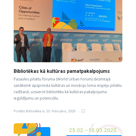
Bibliotēkas kā kultūras pamatpakalpojums
Pasaules pilsētu foruma (World Urban Forum) desmitajā
sanāksmē apspriesta kultūras un inovāciju loma iespēju pilsētu
radīšanā, uzsverot bibliotēku kā kultūras pakalpojuma
ieguldījumu un potenciālu.
Portāls Bibliotēka.lv
,
25. februāris, 2020