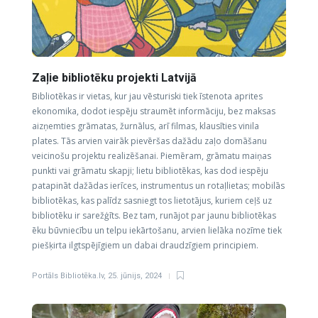
Zaļie bibliotēku projekti Latvijā
Bibliotēkas ir vietas, kur jau vēsturiski tiek īstenota aprites
ekonomika, dodot iespēju straumēt informāciju, bez maksas
aizņemties grāmatas, žurnālus, arī filmas, klausīties vinila
plates. Tās arvien vairāk pievēršas dažādu zaļo domāšanu
veicinošu projektu realizēšanai. Piemēram, grāmatu maiņas
punkti vai grāmatu skapji; lietu bibliotēkas, kas dod iespēju
patapināt dažādas ierīces, instrumentus un rotaļlietas; mobilās
bibliotēkas, kas palīdz sasniegt tos lietotājus, kuriem ceļš uz
bibliotēku ir sarežģīts. Bez tam, runājot par jaunu bibliotēkas
ēku būvniecību un telpu iekārtošanu, arvien lielāka nozīme tiek
piešķirta ilgtspējīgiem un dabai draudzīgiem principiem.
Portāls Bibliotēka.lv
,
25. jūnijs, 2024