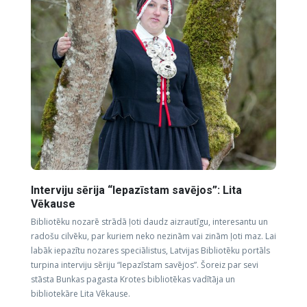
Interviju sērija “Iepazīstam savējos”: Lita
Vēkause
Bibliotēku nozarē strādā ļoti daudz aizrautīgu, interesantu un
radošu cilvēku, par kuriem neko nezinām vai zinām ļoti maz. Lai
labāk iepazītu nozares speciālistus, Latvijas Bibliotēku portāls
turpina interviju sēriju “Iepazīstam savējos”. Šoreiz par sevi
stāsta Bunkas pagasta Krotes bibliotēkas vadītāja un
bibliotekāre Lita Vēkause.