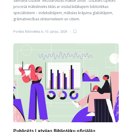
Salmaņa izstāde “Bezdarbības māktie ziloņi”. Izstādes izpētes
procesā mākslinieks tikās ar visdažādākajiem bibliotēkas
speciālistiem – indeksētājiem, mākslas krājuma glabātājiem,
grāmatniecības vēsturniekiem un citiem.
Portāls Bibliotēka.lv
,
10. jūnijs, 2024
Publicēts Latvijas Bibliotēku oficiālās