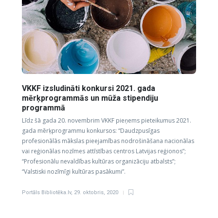
VKKF izsludināti konkursi 2021. gada
mērķprogrammās un mūža stipendiju
programmā
Līdz šā gada 20. novembrim VKKF pieņems pieteikumus 2021.
gada mērķprogrammu konkursos: “Daudzpusīgas
profesionālās mākslas pieejamības nodrošināšana nacionālas
vai reģionālas nozīmes attīstības centros Latvijas reģionos”;
“Profesionālu nevaldības kultūras organizāciju atbalsts”;
“Valstiski nozīmīgi kultūras pasākumi”.
Portāls Bibliotēka.lv
,
29. oktobris, 2020