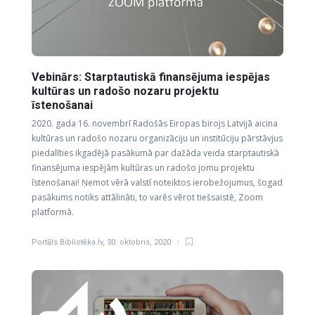
Vebinārs: Starptautiskā finansējuma iespējas
kultūras un radošo nozaru projektu
īstenošanai
2020. gada 16. novembrī Radošās Eiropas birojs Latvijā aicina
kultūras un radošo nozaru organizāciju un institūciju pārstāvjus
piedalīties ikgadējā pasākumā par dažāda veida starptautiskā
finansējuma iespējām kultūras un radošo jomu projektu
īstenošanai! Ņemot vērā valstī noteiktos ierobežojumus, šogad
pasākums notiks attālināti, to varēs vērot tiešsaistē, Zoom
platformā.
Portāls Bibliotēka.lv
,
30. oktobris, 2020