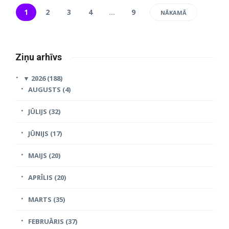
1
2
3
4
…
9
NĀKAMĀ
Ziņu arhīvs
▼
2026 (188)
AUGUSTS (4)
JŪLIJS (32)
JŪNIJS (17)
MAIJS (20)
APRĪLIS (20)
MARTS (35)
FEBRUĀRIS (37)