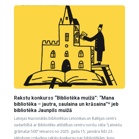
Rakstu konkurss “Bibliotēka muižā”: “Mana
bibliotēka – jautra, saulaina un krāsaina”* jeb
bibliotēka Jaunpils muižā
Latvijas Nacionālās bibliotēkas Letonikas un Baltijas centrs
sadarbībā ar Bibliotēku attīstības centru norišu cikla “Latviešu
grāmatai 500” ietvaros no 2025. gada 15. janvāra līdz 23.
oktobrim izsludina rakstu konkursu par bibliotēkām, kuru