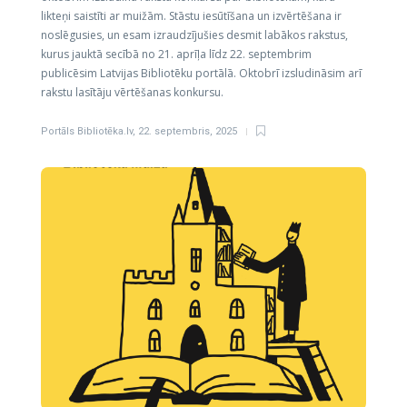
likteņi saistīti ar muižām. Stāstu iesūtīšana un izvērtēšana ir
noslēgusies, un esam izraudzījušies desmit labākos rakstus,
kurus jauktā secībā no 21. aprīļa līdz 22. septembrim
publicēsim Latvijas Bibliotēku portālā. Oktobrī izsludināsim arī
rakstu lasītāju vērtēšanas konkursu.
Portāls Bibliotēka.lv
,
22. septembris, 2025