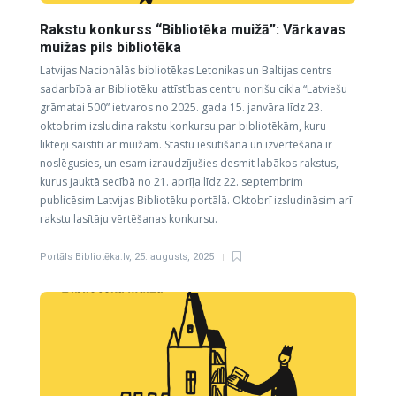
Rakstu konkurss “Bibliotēka muižā”: Vārkavas
muižas pils bibliotēka
Latvijas Nacionālās bibliotēkas Letonikas un Baltijas centrs
sadarbībā ar Bibliotēku attīstības centru norišu cikla “Latviešu
grāmatai 500” ietvaros no 2025. gada 15. janvāra līdz 23.
oktobrim izsludina rakstu konkursu par bibliotēkām, kuru
likteņi saistīti ar muižām. Stāstu iesūtīšana un izvērtēšana ir
noslēgusies, un esam izraudzījušies desmit labākos rakstus,
kurus jauktā secībā no 21. aprīļa līdz 22. septembrim
publicēsim Latvijas Bibliotēku portālā. Oktobrī izsludināsim arī
rakstu lasītāju vērtēšanas konkursu.
Portāls Bibliotēka.lv
,
25. augusts, 2025