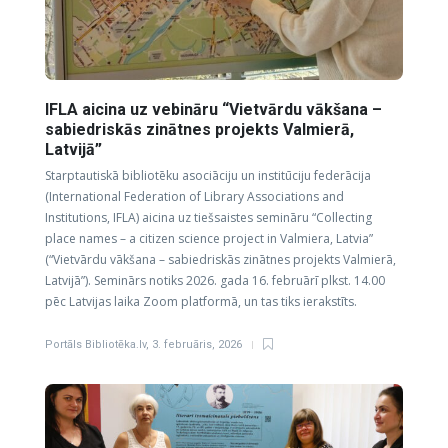
IFLA aicina uz vebināru “Vietvārdu vākšana –
sabiedriskās zinātnes projekts Valmierā,
Latvijā”
Starptautiskā bibliotēku asociāciju un institūciju federācija
(International Federation of Library Associations and
Institutions, IFLA) aicina uz tiešsaistes semināru “Collecting
place names – a citizen science project in Valmiera, Latvia”
(“Vietvārdu vākšana – sabiedriskās zinātnes projekts Valmierā,
Latvijā”). Seminārs notiks 2026. gada 16. februārī plkst. 14.00
pēc Latvijas laika Zoom platformā, un tas tiks ierakstīts.
Portāls Bibliotēka.lv
,
3. februāris, 2026