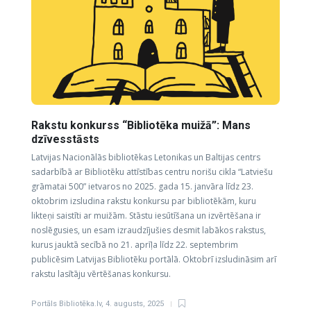
Rakstu konkurss “Bibliotēka muižā”: Mans
dzīvesstāsts
Latvijas Nacionālās bibliotēkas Letonikas un Baltijas centrs
sadarbībā ar Bibliotēku attīstības centru norišu cikla “Latviešu
grāmatai 500” ietvaros no 2025. gada 15. janvāra līdz 23.
oktobrim izsludina rakstu konkursu par bibliotēkām, kuru
likteņi saistīti ar muižām. Stāstu iesūtīšana un izvērtēšana ir
noslēgusies, un esam izraudzījušies desmit labākos rakstus,
kurus jauktā secībā no 21. aprīļa līdz 22. septembrim
publicēsim Latvijas Bibliotēku portālā. Oktobrī izsludināsim arī
rakstu lasītāju vērtēšanas konkursu.
Portāls Bibliotēka.lv
,
4. augusts, 2025