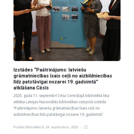
Izstādes “Paātrinājums: latviešu
grāmatniecības īsais ceļš no aizbildniecības
līdz patstāvīgai nozarei 19. gadsimtā”
atklāšana Cēsīs
2025. gada 11. septembrī Cēsu Centrālajā bibliotēkā tika
atklāta Latvijas Nacionālās bibliotēkas ceļojošā izstāde
“Paātrinājums: latviešu grāmatniecības īsais ceļš no
aizbildniecības līdz patstāvīgai nozarei 19. gadsimtā”.
Portāls Bibliotēka.lv
,
24. septembris, 2025