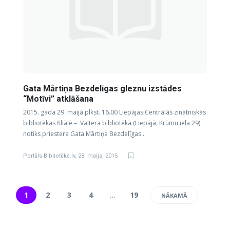
Gata Mārtiņa Bezdelīgas gleznu izstādes
“Motīvi” atklāšana
2015. gada 29. maijā plkst. 16.00 Liepājas Centrālās zinātniskās
bibliotēkas filiālē – Valtera bibliotēkā (Liepājā, Krūmu iela 29)
notiks priestera Gata Mārtiņa Bezdelīgas…
Portāls Bibliotēka.lv
,
28. maijs, 2015
1
2
3
4
…
19
NĀKAMĀ