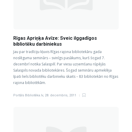
Rīgas Apriņķa Avīze: Sveic ilggadīgos
bibliotēku darbiniekus
Jau par tradīciju kļuvis Rīgas rajona bibliotekāru gada
noslēguma seminārs – svinīgs pasākums, kurš šogad 7.
decembrī notika Salaspilī. Par viesu uzņemšanu rūpējās
Salaspils novada bibliotekāres. Šogad semināru apmeklēja
īpaši liels bibliotēku darbinieku skaits – 83 bibliotekāri no Rīgas
rajona bibliotēkām.
Portāls Bibliotēka.lv
,
28. decembris, 2011