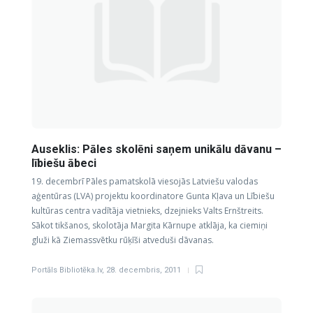
Auseklis: Pāles skolēni saņem unikālu dāvanu –
lībiešu ābeci
19. decembrī Pāles pamatskolā viesojās Latviešu valodas
aģentūras (LVA) projektu koordinatore Gunta Kļava un Lībiešu
kultūras centra vadītāja vietnieks, dzejnieks Valts Ernštreits.
Sākot tikšanos, skolotāja Margita Kārnupe atklāja, ka ciemiņi
gluži kā Ziemassvētku rūķīši atveduši dāvanas.
Portāls Bibliotēka.lv
,
28. decembris, 2011