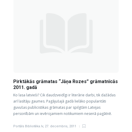
Pirktākās grāmatas “Jāņa Rozes” grāmatnīcās
2011. gadā
Ko lasa latvieši? Cik daudzveidīgi ir literārie darbi, tik dažādas
arī lasītāju gaumes. Pagājušajā gadā lielāko popularitāti
guvušas publicistikas grāmatas par spilgtām Latvijas
personībām un ievērojamiem notikumiem nesenā pagātnē.
Portāls Bibliotēka.lv
,
27. decembris, 2011