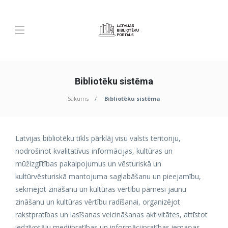
Bibliotēku sistēma
Sākums
Bibliotēku sistēma
Latvijas bibliotēku tīkls pārklāj visu valsts teritoriju,
nodrošinot kvalitatīvus informācijas, kultūras un
mūžizglītības pakalpojumus un vēsturiskā un
kultūrvēsturiskā mantojuma saglabāšanu un pieejamību,
sekmējot zināšanu un kultūras vērtību pārnesi jaunu
zināšanu un kultūras vērtību radīšanai, organizējot
rakstpratības un lasīšanas veicināšanas aktivitātes, attīstot
iedzīvotāju medijpratības un informācijpratības iemaņas,