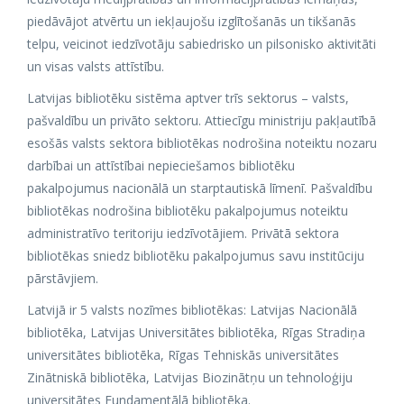
piedāvājot atvērtu un iekļaujošu izglītošanās un tikšanās
telpu, veicinot iedzīvotāju sabiedrisko un pilsonisko aktivitāti
un visas valsts attīstību.
Latvijas bibliotēku sistēma aptver trīs sektorus – valsts,
pašvaldību un privāto sektoru. Attiecīgu ministriju pakļautībā
esošās valsts sektora bibliotēkas nodrošina noteiktu nozaru
darbībai un attīstībai nepieciešamos bibliotēku
pakalpojumus nacionālā un starptautiskā līmenī. Pašvaldību
bibliotēkas nodrošina bibliotēku pakalpojumus noteiktu
administratīvo teritoriju iedzīvotājiem. Privātā sektora
bibliotēkas sniedz bibliotēku pakalpojumus savu institūciju
pārstāvjiem.
Latvijā ir 5 valsts nozīmes bibliotēkas: Latvijas Nacionālā
bibliotēka, Latvijas Universitātes bibliotēka, Rīgas Stradiņa
universitātes bibliotēka, Rīgas Tehniskās universitātes
Zinātniskā bibliotēka, Latvijas Biozinātņu un tehnoloģiju
universitātes Fundamentālā bibliotēka.