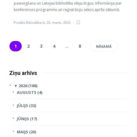
pasniegšana un Latvijas bibliotēku ideju tirgus. Informācija par
konferences programmu un reģistrāciju sekos aprīļa sākumā.
Portāls Bibliotēka.lv
,
25. marts, 2025
1
2
3
4
…
8
NĀKAMĀ
Ziņu arhīvs
▼
2026 (188)
AUGUSTS (4)
JŪLIJS (32)
JŪNIJS (17)
MAIJS (20)