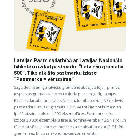
Latvijas Pasts sadarbībā ar Latvijas Nacionālo
bibliotēku izdod pastmarku “Latviešu grāmatai
500”. Tiks atklāta pastmarku izlase
“Pastmarka = vērtszīme”
Sagaidot nozīmīgu latviešu grāmatniecības jubileju – pirmās
iespiestās grāmatas latviešu valodā piecsimtgadi, Latvijas
Pasts sadarbībā ar Latvijas Nacionālo bibliotēku (LNB) izdevis
pastmarku “Latviešu grāmatai 500”, veltot šim notikumam arī
īpašā dizaina aploksni 500 eksemplāros. Pastmarkas, kas
izdota 20 000 eksemplāru tirāžā, nominālvērtība ir 2,54 eiro, un
tā atbilst vēstuļu korespondences apmaksai kategorijā līdz 20
gramiem uz Eiropas ekonomiskās zonas valstīm.