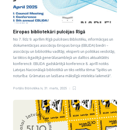
Eiropas bibliotekāri pulcējas Rīgā
No 7. līdz 9. aprīlim Rīgā pulcēsies Bibliotēku, informācijas un
dokumentācijas asociāciju Eiropas biroja (EBLIDA) biedri –
asociāciju un bibliotēku vadītāji, eksperti un politikas veidotāji,
lai tiktos ikgadējā ģenerālasamblejā un dalītos aktualitātēs
konferencē. EBLIDA gadskārtējā konference 8. aprīlī notiks
Latvijas Nacionālajā bibliotēkā un tiks veltīta tēmai “Spēks un
noturība: Grāmatas un lasīšana mākslīgā intelekta laikmetā”.
Portāls Bibliotēka.lv
,
31. marts, 2025