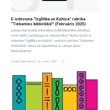
E-izdevuma “Izglītība un Kultūra” rubrika
“Tiekamies bibliotēkā!” (Februāris 2025)
Latvijas Nacionālās bibliotēkas (LNB) Bibliotēku attīstības
centrs (BAC) sadarbojas ar izdevniecības “Skolas Vārds” e-
izdevumu “Izglītība un Kultūra”, veidojot rubrikas “Tiekamies
bibliotēkā!” saturu un iepazīstinot ar Latvijas skolu
bibliotekāriem.
Portāls Bibliotēka.lv
,
26. marts, 2025