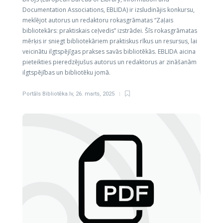
Documentation Associations, EBLIDA) ir izsludinājis konkursu,
meklējot autorus un redaktoru rokasgrāmatas “Zaļais
bibliotekārs: praktiskais ceļvedis” izstrādei. Šīs rokasgrāmatas
mērķis ir sniegt bibliotekāriem praktiskus rīkus un resursus, lai
veicinātu ilgtspējīgas prakses savās bibliotēkās.​ EBLIDA aicina
pieteikties pieredzējušus autorus un redaktorus ar zināšanām
ilgtspējības un bibliotēku jomā.
Portāls Bibliotēka.lv
,
26. marts, 2025