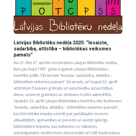
Latvijas Bibliotēku nedēļa 2025: “Iesaiste,
sadarbība, attīstība – bibliotēkas veiksmes
pamats”
No 21. līdz 27. aprīlim norisināsies Latvijas Bibliotēku nedēļa,
kuru jau kopš 1997. gada organizē Latvijas Bibliotekāru
biedrība (LBB). Tās temats “Iesaiste, sadarbība, attīstība –
bibliotēkas veiksmes pamats”. Kā ierasts, arī šogad 23. aprīlī
atzīmēsim Pasaules grāmatu un autortiesību aizsardzības
dienu, uzsverot grāmatas un zināšanu nozīmi sabiedrībā.
Savukārt 25. aprīlī Latvijas Bibliotekāru biedrība rīko konferenci
“Iesaiste, sadarbība, attīstība – bibliotēkas veiksmes pamats”,
kas būs lieliska iespēja uzzināt par jaunākajām nozares
aktualitātēm, apmainīties ar pieredzi un veidot spēcīgu
bibliotekāro kopienu, kas iedvesmo uz nākotnes
izaicinājumiem. Konferences dienā notiks arī LBB Gada balvas