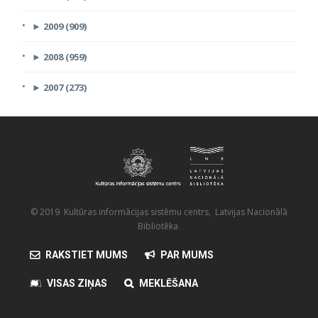
►
2009 (909)
►
2008 (959)
►
2007 (273)
© 2019 Kultūras informācijas sistēmu centrs, Latvijas Nacionālā
Bibliotēka
RAKSTIET MUMS
PAR MUMS
VISAS ZIŅAS
MEKLĒŠANA