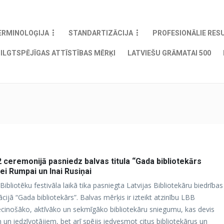
ERMINOLOĢIJA
STANDARTIZĀCIJA
PROFESIONĀLIE RES
ILGTSPĒJĪGAS ATTĪSTĪBAS MĒRĶI
LATVIEŠU GRĀMATAI 500
 ceremonijā pasniedz balvas titula “Gada bibliotekārs
ei Rumpai un Inai Rusiņai
Bibliotēku festivāla laikā tika pasniegta Latvijas Bibliotekāru biedrības
jā “Gada bibliotekārs”. Balvas mērķis ir izteikt atzinību LBB
liecinošāko, aktīvāko un sekmīgāko bibliotekāru sniegumu, kas devis
m un iedzīvotājiem, bet arī spējis iedvesmot citus bibliotekārus un