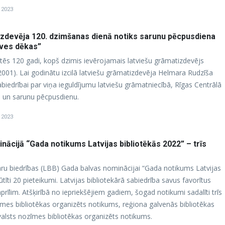
, 2023
zdevēja 120. dzimšanas dienā notiks sarunu pēcpusdiena
īves dēkas”
ritēs 120 gadi, kopš dzimis ievērojamais latviešu grāmatizdevējs
001). Lai godinātu izcilā latviešu grāmatizdevēja Helmara Rudzīša
biedrībai par viņa ieguldījumu latviešu grāmatniecībā, Rīgas Centrālā
ci un sarunu pēcpusdienu.
, 2023
ācijā “Gada notikums Latvijas bibliotēkās 2022” – trīs
āru biedrības (LBB) Gada balvas nominācijai “Gada notikums Latvijas
ūtīti 20 pieteikumi. Latvijas bibliotekārā sabiedrība savus favorītus
 aprīlim. Atšķirībā no iepriekšējiem gadiem, šogad notikumi sadalīti trīs
zīmes bibliotēkas organizēts notikums, reģiona galvenās bibliotēkas
alsts nozīmes bibliotēkas organizēts notikums.