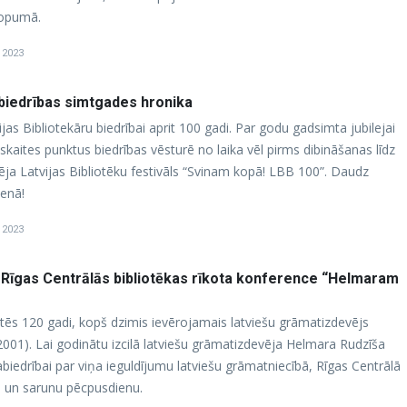
kopumā.
, 2023
u biedrības simtgades hronika
ijas Bibliotekāru biedrībai aprit 100 gadi. Par godu gadsimta jubilejai
kaites punktus biedrības vēsturē no laika vēl pirms dibināšanas līdz
tēja Latvijas Bibliotēku festivāls “Svinam kopā! LBB 100”. Daudz
ienā!
, 2023
 Rīgas Centrālās bibliotēkas rīkota konference “Helmaram
ritēs 120 gadi, kopš dzimis ievērojamais latviešu grāmatizdevējs
001). Lai godinātu izcilā latviešu grāmatizdevēja Helmara Rudzīša
biedrībai par viņa ieguldījumu latviešu grāmatniecībā, Rīgas Centrālā
ci un sarunu pēcpusdienu.