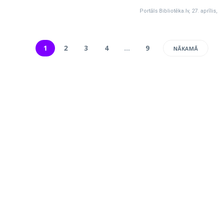
Portāls Bibliotēka.lv
,
27. aprīlis
1
2
3
4
…
9
NĀKAMĀ