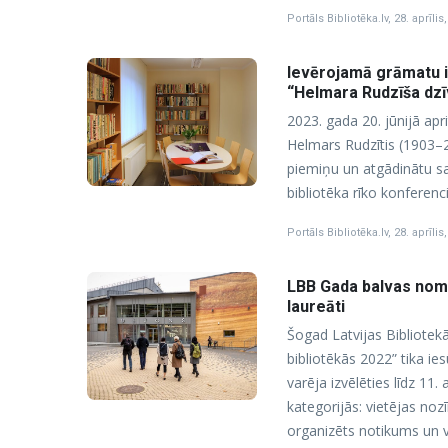
Portāls Bibliotēka.lv
,
28. aprīlis
Ievērojamā grāmatu i
“Helmara Rudzīša dz
2023. gada 20. jūnijā ap
Helmars Rudzītis (1903–2
piemiņu un atgādinātu sa
bibliotēka rīko konferen
Portāls Bibliotēka.lv
,
28. aprīlis
LBB Gada balvas nomin
laureāti
Šogad Latvijas Bibliotek
bibliotēkās 2022” tika ies
varēja izvēlēties līdz 11.
kategorijās: vietējas no
organizēts notikums un v