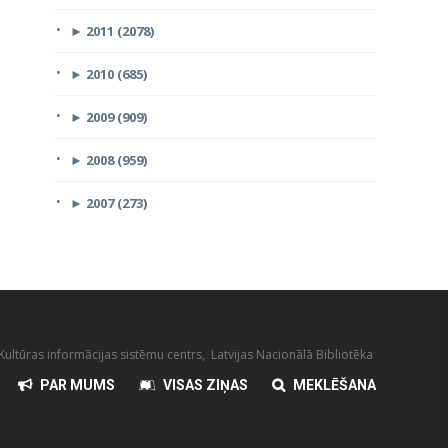
►
2011 (2078)
►
2010 (685)
►
2009 (909)
►
2008 (959)
►
2007 (273)
ultūras informācijas sistēmu centrs, Latvijas Nacionālā Bibliotēka
PAR MUMS
VISAS ZIŅAS
MEKLĒŠANA