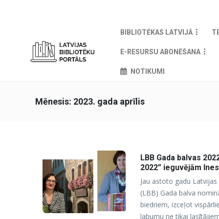
BIBLIOTĒKAS LATVIJĀ
T
E-RESURSU ABONĒŠANA
NOTIKUMI
Mēnesis:
2023. gada aprīlis
LBB Gada balvas 2022
2022” ieguvējām Ines
Jau astoto gadu Latvijas 
(LBB) Gada balva nomināci
biedriem, izceļot vispār
labumu ne tikai lasītājie