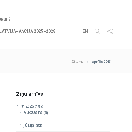
06
AUG
2026
URSI
LATVIJA–VĀCIJA 2025–2028
EN
Sākums
aprīlis 2023
Ziņu arhīvs
▼
2026 (187)
AUGUSTS (3)
JŪLIJS (32)