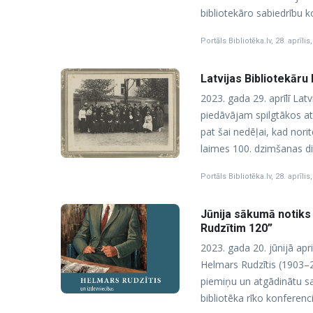
bibliotekāro sabiedrību 
Portāls Bibliotēka.lv
,
28. aprīlis
Latvijas Bibliotekār
2023. gada 29. aprīlī Latv
piedāvājam spilgtākos ats
pat šai nedēļai, kad nori
laimes 100. dzimšanas d
Portāls Bibliotēka.lv
,
28. aprīlis
Jūnija sākumā notiks
Rudzītim 120”
2023. gada 20. jūnijā ap
Helmars Rudzītis (1903–2
piemiņu un atgādinātu sa
bibliotēka rīko konferen