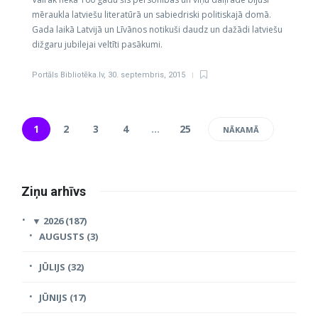
mēraukla latviešu literatūrā un sabiedriski politiskajā domā.
Gada laikā Latvijā un Līvānos notikuši daudz un dažādi latviešu
dižgaru jubilejai veltīti pasākumi.
Portāls Bibliotēka.lv
,
30. septembris, 2015
1
2
3
4
…
25
NĀKAMĀ
Ziņu arhīvs
▼
2026 (187)
AUGUSTS (3)
JŪLIJS (32)
JŪNIJS (17)