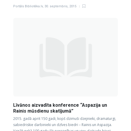
Portāls Bibliotēka.lv
,
30. septembris, 2015
Līvānos aizvadīta konference “Aspazija un
Rainis mūsdienu skatījumā”
2015. gadā aprit 150 gadi, kopš dzimuši dzejnieki, dramaturgi,
sabiedriskie darbinieki un dzīves biedri – Rainis un Aspazija.
Vairāk nekā 100 gadu šīs personības un viņu daiļrade bijusi