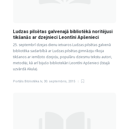
Ludzas pilsētas galvenajā bibliotēkā noritējusi
tikšanās ar dzejnieci Leontīni Apšenieci
25. septembrī dzejas dienu ietvaros Ludzas pilsētas galvenā
bibliotēka sadarbībā ar Ludzas pilsētas ģimnāziju rīkoja
tikšanos ar iemīļoto dzejoļu, populāru dziesmu tekstu autori,
metodiķi, kā arī bijušo bibliotekāri Leontīni Apšenieci (īstajā
uzvārdā Akula).
Portāls Bibliotēka.lv
,
30. septembris, 2015