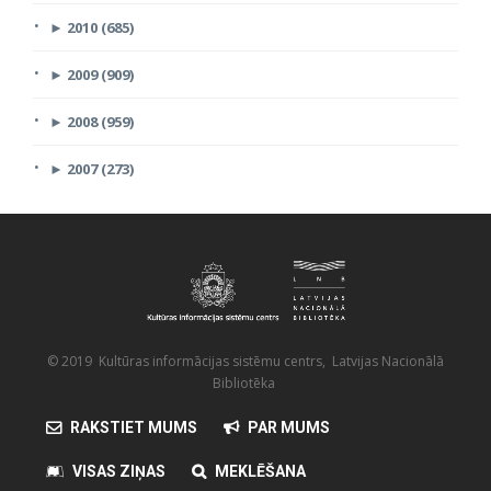
►
2010 (685)
►
2009 (909)
►
2008 (959)
►
2007 (273)
© 2019 Kultūras informācijas sistēmu centrs, Latvijas Nacionālā
Bibliotēka
RAKSTIET MUMS
PAR MUMS
VISAS ZIŅAS
MEKLĒŠANA