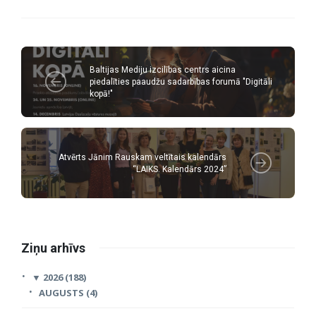
Baltijas Mediju izcilības centrs aicina
piedalīties paaudžu sadarbības forumā "Digitāli
kopā!"
Atvērts Jānim Rauskam veltītais kalendārs
“LAIKS. Kalendārs 2024”
Ziņu arhīvs
▼
2026 (188)
AUGUSTS (4)