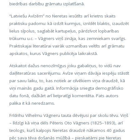
biedrības darbību grāmatu izplatīšanā.
“Latviešu Avīzēm” no Neretas iesūtīts arī krietns skaits
praktisku padomu: kā izdzīt kurmjus, iznīdēt blaktis, izaudzēt
lielus sīpolus, saglabāt kartupeļus, pārdzīvot lopbarības
trūkumu u.c. – Vāgners viņš zināja, kas zemniekam svarīgs.
Praktiskajai literatūrai vairāk uzmanības veltīts arī grāmatu
apskatos, kurus Vāgners publicēja laikrakstā.
Atskaitot dažus nenozīmīgus joku gabaliņus, to vidū nav
daiļliteratūras sacerējumu. Avīze viņam dāvāja iespēju stāstīt
par savu laiku, to, kas notiek ar cilvēkiem viņa draudzē, kā
viņi mainās gadu gaitā. Informācija sniegta demogrāfisko
datu fonā, dažkārt arī lietpratīgi komentēta. Pats autors
palika it kā neredzams.
Frīdrihu Vilhelmu Vāgneru tauta dēvējusi par skolu tēvu. Viņš
– līdzīgi kā viņa dēls Pēteris Oto Vāgners (1825–1893), arī
teologs, kurš kalpojis Neretas draudzē nākamos 40 gadus
pēc sava tēva došanās mūžībā – pieskaitāmi pie Neretas