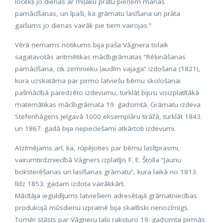
locekļi jo dienas ar mīļāku prātu pieņem manas
pamācīšanas, un īpaši, ka grāmatu lasīšana un prāta
gaišums jo dienas vairāk pie tiem vairojas.”
Vērā ņemams notikums bija paša Vāgnera tolaik
sagatavotās aritmētikas mācībgrāmatas “Rēķināšanas
pamācīšana, cik zemnieku ļaudīm vajaga” izdošana (1821),
kura uzskatāma par pirmo latviešu bērnu skološanai
pašmācībā paredzēto izdevumu, turklāt bijusi visizplatītākā
matemātikas mācībgrāmata 19. gadsimtā. Grāmatu izdeva
Stefenhāgens Jelgavā 1000 eksemplāru tirāžā, turklāt 1843.
un 1867. gadā bija nepieciešami atkārtoti izdevumi.
Atzīmējams arī, ka, rūpējoties par bērnu lasītprasmi,
vairumtirdzniecībā Vāgners izplatījis F. E. Štolla “Jaunu
boksterēšanas un lasīšanas grāmatu”, kura laikā no 1813.
līdz 1853. gadam izdota vairākkārt.
Mācītāja ieguldījums latviešiem adresētajā grāmatniecības
produkcijā mūsdienu izpratnē bija skaitliski nenozīmīgs.
Tomēr stāsts par Vāgneru labi raksturo 19. gadsimta pirmās