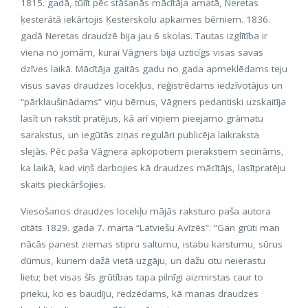
1815. gadā, tūlīt pēc stāšanās mācītāja amatā, Neretas
ķesterātā iekārtojis Ķesterskolu apkaimes bērniem. 1836.
gadā Neretas draudzē bija jau 6 skolas. Tautas izglītība ir
viena no jomām, kurai Vāgners bija uzticīgs visas savas
dzīves laikā. Mācītāja gaitās gadu no gada apmeklēdams teju
visus savas draudzes locekļus, reģistrēdams iedzīvotājus un
“pārklaušinādams” viņu bērnus, Vāgners pedantiski uzskaitīja
lasīt un rakstīt pratējus, kā arī viņiem pieejamo grāmatu
sarakstus, un iegūtās ziņas regulāri publicēja laikraksta
slejās. Pēc paša Vāgnera apkopotiem pierakstiem secināms,
ka laikā, kad viņš darbojies kā draudzes mācītājs, lasītpratēju
skaits pieckāršojies.
Viesošanos draudzes locekļu mājās raksturo paša autora
citāts 1829. gada 7. marta “Latviešu Avīzēs”: “Gan grūti man
nācās panest ziemas stipru saltumu, istabu karstumu, sūrus
dūmus, kuriem dažā vietā uzgāju, un dažu citu neierastu
lietu; bet visas šīs grūtības tapa pilnīgi aizmirstas caur to
prieku, ko es baudīju, redzēdams, kā manas draudzes