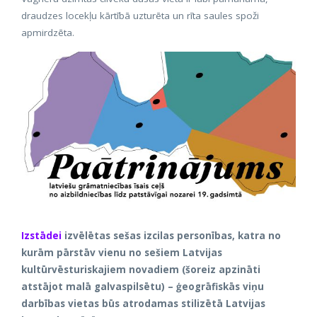
draudzes locekļu kārtībā uzturēta un rīta saules spoži
apmirdzēta.
Izstādei
izvēlētas sešas izcilas personības, katra no
kurām pārstāv vienu no sešiem Latvijas
kultūrvēsturiskajiem novadiem (šoreiz apzināti
atstājot malā galvaspilsētu) – ģeogrāfiskās viņu
darbības vietas būs atrodamas stilizētā Latvijas