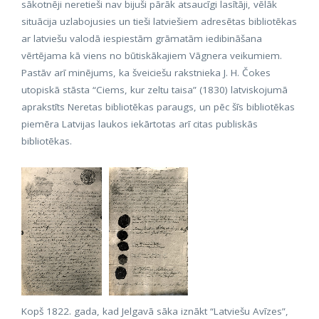
sākotnēji neretieši nav bijuši pārāk atsaucīgi lasītāji, vēlāk
situācija uzlabojusies un tieši latviešiem adresētas bibliotēkas
ar latviešu valodā iespiestām grāmatām iedibināšana
vērtējama kā viens no būtiskākajiem Vāgnera veikumiem.
Pastāv arī minējums, ka šveiciešu rakstnieka J. H. Čokes
utopiskā stāsta “Ciems, kur zeltu taisa” (1830) latviskojumā
aprakstīts Neretas bibliotēkas paraugs, un pēc šīs bibliotēkas
piemēra Latvijas laukos iekārtotas arī citas publiskās
bibliotēkas.
Kopš 1822. gada, kad Jelgavā sāka iznākt “Latviešu Avīzes”,