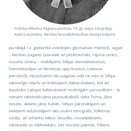
Frīdriha Vilhelma Vāgnera portrets. 19. gs. vidus. Litogrāfija.
Autors nezināms. Neretas Novadpētniecības muzeja krājums
Jau tālajā 12. gadsimtā izveidojies gleznainais miestiņš, tagad
– Neretas pagasts (savulaik arī pilsētciemats, rajona centrs,
novada centrs) – meklējams Sēlijas dienvidrietumos,
Dienvidsusējas un Neretiņas upju krastos, Lietuvas
pierobežā. Atpazīstams citu pagastu vidū ne vien ar Sēlijai
raksturīgo reljefu un krāšņajiem dabasskatiem, bet arī
daudzām Latvijas kultūrvēsturē nozīmīgām personībām – te
minami rakstnieki Jānis Jaunsudrabiņš, Velta Toma, Jānis
Veselis, aktieris Jānis Kubilis. Sēlijas pārzinātājiem un
vietējiem iedzīvotājiem labi zināmi etnogrāfs, folkloras
vācējs, arī arhitekts Mikus Skruzītis; novadpētnieks,
rakstvedis un bibliotekārs, īsts novada patriots, Pēteris