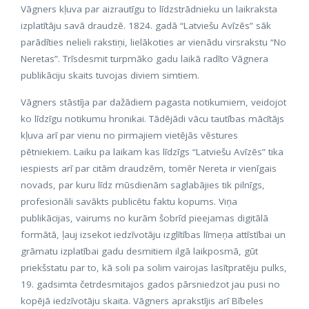
Vāgners kļuva par aizrautīgu to līdzstrādnieku un laikraksta
izplatītāju savā draudzē. 1824. gadā “Latviešu Avīzēs” sāk
parādīties nelieli rakstiņi, lielākoties ar vienādu virsrakstu “No
Neretas”. Trīsdesmit turpmāko gadu laikā radīto Vāgnera
publikāciju skaits tuvojas diviem simtiem.
Vāgners stāstīja par dažādiem pagasta notikumiem, veidojot
ko līdzīgu notikumu hronikai. Tādējādi vācu tautības mācītājs
kļuva arī par vienu no pirmajiem vietējās vēstures
pētniekiem. Laiku pa laikam kas līdzīgs “Latviešu Avīzēs” tika
iespiests arī par citām draudzēm, tomēr Nereta ir vienīgais
novads, par kuru līdz mūsdienām saglabājies tik pilnīgs,
profesionāli savākts publicētu faktu kopums. Viņa
publikācijas, vairums no kurām šobrīd pieejamas digitālā
formātā, ļauj izsekot iedzīvotāju izglītības līmeņa attīstībai un
grāmatu izplatībai gadu desmitiem ilgā laikposmā, gūt
priekšstatu par to, kā soli pa solim vairojas lasītpratēju pulks,
19. gadsimta četrdesmitajos gados pārsniedzot jau pusi no
kopējā iedzīvotāju skaita. Vāgners aprakstījis arī Bībeles