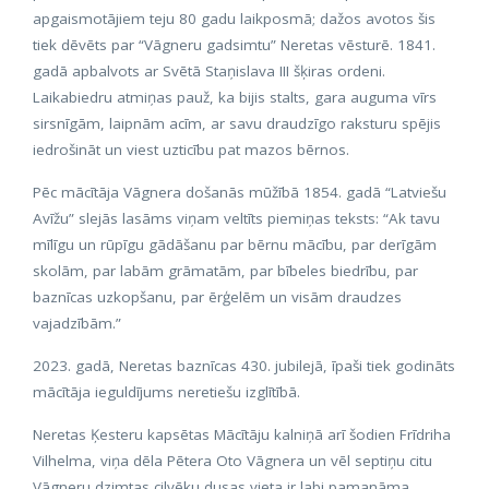
apgaismotājiem teju 80 gadu laikposmā; dažos avotos šis
tiek dēvēts par “Vāgneru gadsimtu” Neretas vēsturē. 1841.
gadā apbalvots ar Svētā Staņislava III šķiras ordeni.
Laikabiedru atmiņas pauž, ka bijis stalts, gara auguma vīrs
sirsnīgām, laipnām acīm, ar savu draudzīgo raksturu spējis
iedrošināt un viest uzticību pat mazos bērnos.
Pēc mācītāja Vāgnera došanās mūžībā 1854. gadā “Latviešu
Avīžu” slejās lasāms viņam veltīts piemiņas teksts: “Ak tavu
mīlīgu un rūpīgu gādāšanu par bērnu mācību, par derīgām
skolām, par labām grāmatām, par bībeles biedrību, par
baznīcas uzkopšanu, par ērģelēm un visām draudzes
vajadzībām.”
2023. gadā, Neretas baznīcas 430. jubilejā, īpaši tiek godināts
mācītāja ieguldījums neretiešu izglītībā.
Neretas Ķesteru kapsētas Mācītāju kalniņā arī šodien Frīdriha
Vilhelma, viņa dēla Pētera Oto Vāgnera un vēl septiņu citu
Vāgneru dzimtas cilvēku dusas vieta ir labi pamanāma,