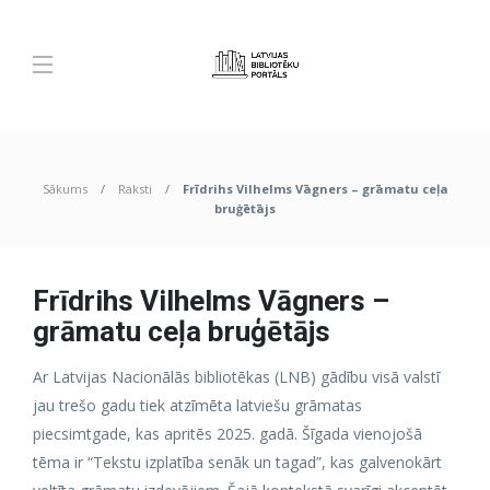
Sākums
Raksti
Frīdrihs Vilhelms Vāgners – grāmatu ceļa
bruģētājs
Frīdrihs Vilhelms Vāgners –
grāmatu ceļa bruģētājs
Ar Latvijas Nacionālās bibliotēkas (LNB) gādību visā valstī
jau trešo gadu tiek atzīmēta latviešu grāmatas
piecsimtgade, kas apritēs 2025. gadā. Šīgada vienojošā
tēma ir “Tekstu izplatība senāk un tagad”, kas galvenokārt