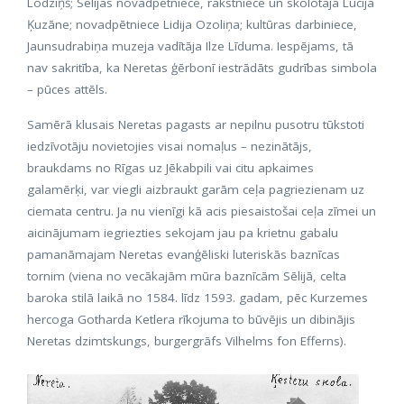
Lodziņš; Sēlijas novadpētniece, rakstniece un skolotāja Lūcija
Ķuzāne; novadpētniece Lidija Ozoliņa; kultūras darbiniece,
Jaunsudrabiņa muzeja vadītāja Ilze Līduma. Iespējams, tā
nav sakritība, ka Neretas ģērbonī iestrādāts gudrības simbola
– pūces attēls.
Samērā klusais Neretas pagasts ar nepilnu pusotru tūkstoti
iedzīvotāju novietojies visai nomaļus – nezinātājs,
braukdams no Rīgas uz Jēkabpili vai citu apkaimes
galamērķi, var viegli aizbraukt garām ceļa pagriezienam uz
ciemata centru. Ja nu vienīgi kā acis piesaistošai ceļa zīmei un
aicinājumam iegriezties sekojam jau pa krietnu gabalu
pamanāmajam Neretas evanģēliski luteriskās baznīcas
tornim (viena no vecākajām mūra baznīcām Sēlijā, celta
baroka stilā laikā no 1584. līdz 1593. gadam, pēc Kurzemes
hercoga Gotharda Ketlera rīkojuma to būvējis un dibinājis
Neretas dzimtskungs, burgergrāfs Vilhelms fon Efferns).