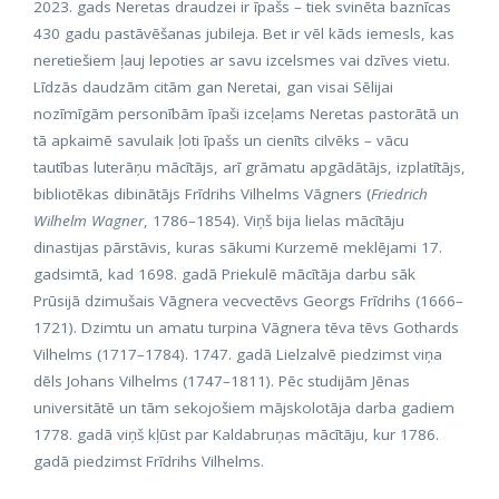
2023. gads Neretas draudzei ir īpašs – tiek svinēta baznīcas
430 gadu pastāvēšanas jubileja. Bet ir vēl kāds iemesls, kas
neretiešiem ļauj lepoties ar savu izcelsmes vai dzīves vietu.
Līdzās daudzām citām gan Neretai, gan visai Sēlijai
nozīmīgām personībām īpaši izceļams Neretas pastorātā un
tā apkaimē savulaik ļoti īpašs un cienīts cilvēks – vācu
tautības luterāņu mācītājs, arī grāmatu apgādātājs, izplatītājs,
bibliotēkas dibinātājs Frīdrihs Vilhelms Vāgners (
Friedrich
Wilhelm Wagner
, 1786–1854). Viņš bija lielas mācītāju
dinastijas pārstāvis, kuras sākumi Kurzemē meklējami 17.
gadsimtā, kad 1698. gadā Priekulē mācītāja darbu sāk
Prūsijā dzimušais Vāgnera vecvectēvs Georgs Frīdrihs (1666–
1721). Dzimtu un amatu turpina Vāgnera tēva tēvs Gothards
Vilhelms (1717–1784). 1747. gadā Lielzalvē piedzimst viņa
dēls Johans Vilhelms (1747–1811). Pēc studijām Jēnas
universitātē un tām sekojošiem mājskolotāja darba gadiem
1778. gadā viņš kļūst par Kaldabruņas mācītāju, kur 1786.
gadā piedzimst Frīdrihs Vilhelms.