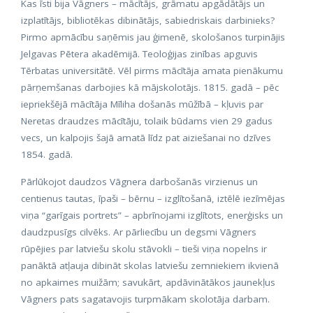
Kas īsti bija Vāgners – mācītājs, grāmatu apgādātājs un
izplatītājs, bibliotēkas dibinātājs, sabiedriskais darbinieks?
Pirmo apmācību saņēmis jau ģimenē, skološanos turpinājis
Jelgavas Pētera akadēmijā. Teoloģijas zinības apguvis
Tērbatas universitātē. Vēl pirms mācītāja amata pienākumu
pārņemšanas darbojies kā mājskolotājs. 1815. gadā – pēc
iepriekšējā mācītāja Mīliha došanās mūžībā – kļuvis par
Neretas draudzes mācītāju, tolaik būdams vien 29 gadus
vecs, un kalpojis šajā amatā līdz pat aiziešanai no dzīves
1854. gadā.
Pārlūkojot daudzos Vāgnera darbošanās virzienus un
centienus tautas, īpaši – bērnu – izglītošanā, iztēlē iezīmējas
viņa “garīgais portrets” – apbrīnojami izglītots, enerģisks un
daudzpusīgs cilvēks. Ar pārliecību un degsmi Vāgners
rūpējies par latviešu skolu stāvokli – tieši viņa nopelns ir
panāktā atļauja dibināt skolas latviešu zemniekiem ikvienā
no apkaimes muižām; savukārt, apdāvinātākos jaunekļus
Vāgners pats sagatavojis turpmākam skolotāja darbam.