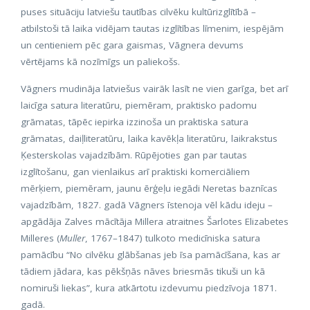
puses situāciju latviešu tautības cilvēku kultūrizglītībā –
atbilstoši tā laika vidējam tautas izglītības līmenim, iespējām
un centieniem pēc gara gaismas, Vāgnera devums
vērtējams kā nozīmīgs un paliekošs.
Vāgners mudināja latviešus vairāk lasīt ne vien garīga, bet arī
laicīga satura literatūru, piemēram, praktisko padomu
grāmatas, tāpēc iepirka izzinoša un praktiska satura
grāmatas, daiļliteratūru, laika kavēkļa literatūru, laikrakstus
Ķesterskolas vajadzībām. Rūpējoties gan par tautas
izglītošanu, gan vienlaikus arī praktiski komerciāliem
mērķiem, piemēram, jaunu ērģeļu iegādi Neretas baznīcas
vajadzībām, 1827. gadā Vāgners īstenoja vēl kādu ideju –
apgādāja Zalves mācītāja Millera atraitnes Šarlotes Elizabetes
Milleres (
Muller
, 1767–1847) tulkoto medicīniska satura
pamācību “No cilvēku glābšanas jeb īsa pamācīšana, kas ar
tādiem jādara, kas pēkšņās nāves briesmās tikuši un kā
nomiruši liekas”, kura atkārtotu izdevumu piedzīvoja 1871.
gadā.