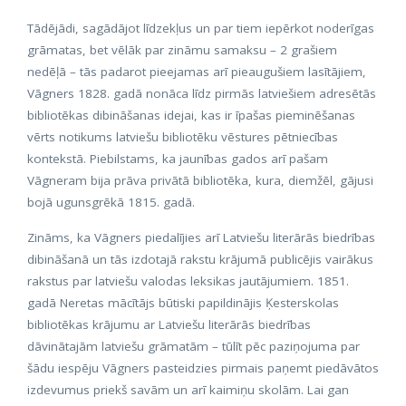
Tādējādi, sagādājot līdzekļus un par tiem iepērkot noderīgas
grāmatas, bet vēlāk par zināmu samaksu – 2 grašiem
nedēļā – tās padarot pieejamas arī pieaugušiem lasītājiem,
Vāgners 1828. gadā nonāca līdz pirmās latviešiem adresētās
bibliotēkas dibināšanas idejai, kas ir īpašas pieminēšanas
vērts notikums latviešu bibliotēku vēstures pētniecības
kontekstā. Piebilstams, ka jaunības gados arī pašam
Vāgneram bija prāva privātā bibliotēka, kura, diemžēl, gājusi
bojā ugunsgrēkā 1815. gadā.
Zināms, ka Vāgners piedalījies arī Latviešu literārās biedrības
dibināšanā un tās izdotajā rakstu krājumā publicējis vairākus
rakstus par latviešu valodas leksikas jautājumiem. 1851.
gadā Neretas mācītājs būtiski papildinājis Ķesterskolas
bibliotēkas krājumu ar Latviešu literārās biedrības
dāvinātajām latviešu grāmatām – tūlīt pēc paziņojuma par
šādu iespēju Vāgners pasteidzies pirmais paņemt piedāvātos
izdevumus priekš savām un arī kaimiņu skolām. Lai gan