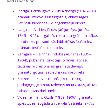
kartes kontūrā:
Pierīga, Pārdaugava – Vilis Altbergs (1847–1920),
grāmatu izdevējs un tirgotājs, aktīvs Rīgas
Latviešu biedrības u.c. organizāciju biedrs;
Latgale – Andrivs Jūrdžs (arī Jurdžys, Jurdžs,
1845–1925), latgaliešu rokraksta grāmatniecības
darbinieks, personiskās bibliotēkas īpašnieks,
grāmatu iesējējs, dzejnieks;
Zemgale – Heinrihs (Indriķis) Alunāns (1835–
1904), publicists, tulkotājs, pirmais latviešu
tautības profesionālais grāmatizdevējs,
grāmattirgotājs, sabiedriskais darbinieks;
Kurzeme – Klāvs Ukstiņš (1832–1904),
pedagogs, grāmatu izdevējs un tirgotājs, aktīvs
sabiedriskais darbinieks;
Vidzeme – Jānis Ozols (1859–1906), grāmatu
spiestuves, apgāda un veikala īpašnieks, aktīvs