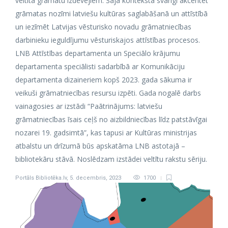
veltīta grāmatu izdevējiem. Šajā kontekstā svarīgi akcentēt
grāmatas nozīmi latviešu kultūras saglabāšanā un attīstībā
un iezīmēt Latvijas vēsturisko novadu grāmatniecības
darbinieku ieguldījumu vēsturiskajos attīstības procesos.
LNB Attīstības departamenta un Speciālo krājumu
departamenta speciālisti sadarbībā ar Komunikāciju
departamenta dizaineriem kopš 2023. gada sākuma ir
veikuši grāmatniecības resursu izpēti. Gada nogalē darbs
vainagosies ar izstādi “Paātrinājums: latviešu
grāmatniecības īsais ceļš no aizbildniecības līdz patstāvīgai
nozarei 19. gadsimtā”, kas tapusi ar Kultūras ministrijas
atbalstu un drīzumā būs apskatāma LNB astotajā –
bibliotekāru stāvā. Noslēdzam izstādei veltītu rakstu sēriju.
Portāls Bibliotēka.lv
,
5. decembris, 2023
1700