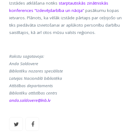
Izstādes atklāšana notiks
starptautiskās zinātniskās
konferences “Izdevējdarbība un nācija”
pasākumu kopas
ietvaros. Plānots, ka vēlāk izstāde pārtaps par ceļojošo un
tiks piedāvāta izvietošanai ar aplūkoto personību darbību
saistītajos, kā arī citos mūsu valsts reģionos.
Rakstu sagatavoja:
Anda Saldovere
Bibliotēku nozares speciāliste
Latvijas Nacionālā bibliotēka
Attīstības departaments
Bibliotēku attīstības centrs
anda.saldovere@lnb.lv