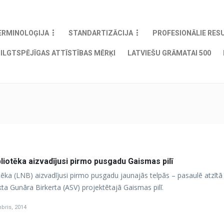
ERMINOLOĢIJA
STANDARTIZĀCIJA
PROFESIONĀLIE RES
ILGTSPĒJĪGAS ATTĪSTĪBAS MĒRĶI
LATVIEŠU GRĀMATAI 500
bliotēka aizvadījusi pirmo pusgadu Gaismas pilī
otēka (LNB) aizvadījusi pirmo pusgadu jaunajās telpās – pasaulē atzītā
kta Gunāra Birkerta (ASV) projektētajā Gaismas pilī.
bris, 2014