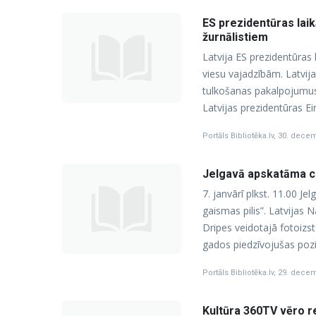
ES prezidentūras lai
žurnālistiem
Latvija ES prezidentūras 
viesu vajadzībām. Latvij
tulkošanas pakalpojumus 
Latvijas prezidentūras E
Portāls Bibliotēka.lv
,
30. decem
Jelgavā apskatāma ce
7. janvārī plkst. 11.00 Je
gaismas pilis”. Latvijas 
Dripes veidotajā fotoizst
gados piedzīvojušas pozi
Portāls Bibliotēka.lv
,
29. decem
Kultūra 360TV vēro re