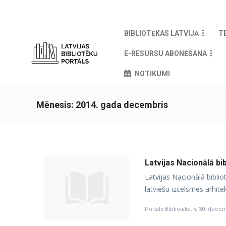
BIBLIOTĒKAS LATVIJĀ
T
E-RESURSU ABONĒŠANA
NOTIKUMI
Mēnesis:
2014. gada decembris
Latvijas Nacionālā bi
Latvijas Nacionālā bibli
latviešu izcelsmes arhite
Portāls Bibliotēka.lv
,
30. decem