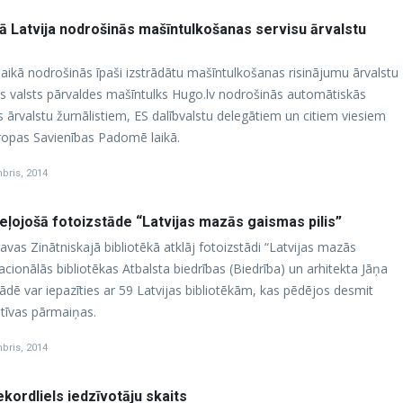
kā Latvija nodrošinās mašīntulkošanas servisu ārvalstu
laikā nodrošinās īpaši izstrādātu mašīntulkošanas risinājumu ārvalstu
as valsts pārvaldes mašīntulks Hugo.lv nodrošinās automātiskās
ārvalstu žurnālistiem, ES dalībvalstu delegātiem un citiem viesiem
iropas Savienības Padomē laikā.
bris, 2014
ļojošā fotoizstāde “Latvijas mazās gaismas pilis”
lgavas Zinātniskajā bibliotēkā atklāj fotoizstādi “Latvijas mazās
Nacionālās bibliotēkas Atbalsta biedrības (Biedrība) un arhitekta Jāņa
ādē var iepazīties ar 59 Latvijas bibliotēkām, kas pēdējos desmit
tīvas pārmaiņas.
bris, 2014
kordliels iedzīvotāju skaits