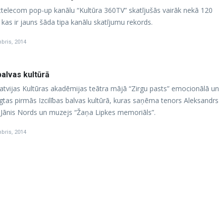
telecom pop-up kanālu “Kultūra 360TV” skatījušās vairāk nekā 120
kas ir jauns šāda tipa kanālu skatījumu rekords.
bris, 2014
balvas kultūrā
atvijas Kultūras akadēmijas teātra mājā “Zirgu pasts” emocionālā un
egtas pirmās Izcilības balvas kultūrā, kuras saņēma tenors Aleksandrs
 Jānis Nords un muzejs “Žaņa Lipkes memoriāls”.
bris, 2014