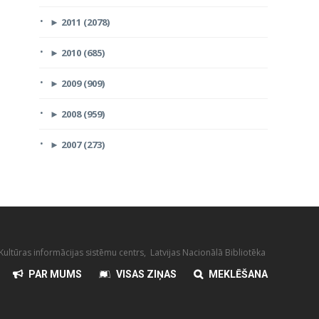
►
2011 (2078)
►
2010 (685)
►
2009 (909)
►
2008 (959)
►
2007 (273)
ultūras informācijas sistēmu centrs, Latvijas Nacionālā Bibliotēka
PAR MUMS
VISAS ZIŅAS
MEKLĒŠANA