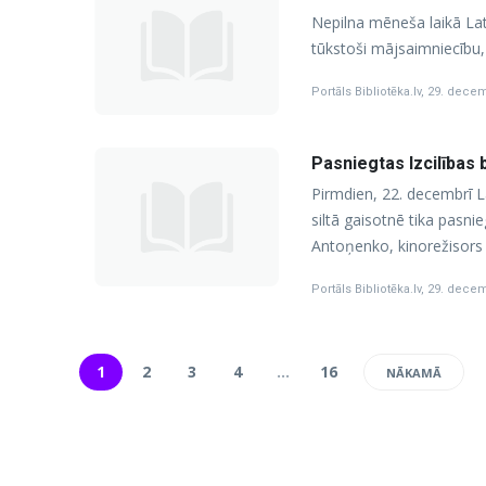
Nepilna mēneša laikā Lat
tūkstoši mājsaimniecību, 
Portāls Bibliotēka.lv
,
29. decem
Pasniegtas Izcilības 
Pirmdien, 22. decembrī L
siltā gaisotnē tika pasni
Antoņenko, kinorežisors
Portāls Bibliotēka.lv
,
29. decem
1
2
3
4
…
16
NĀKAMĀ