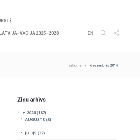
07
AUG
2026
URSI
LATVIJA–VĀCIJA 2025–2028
EN
Sākums
decembris 2014
Ziņu arhīvs
▼
2026 (187)
AUGUSTS (3)
JŪLIJS (32)