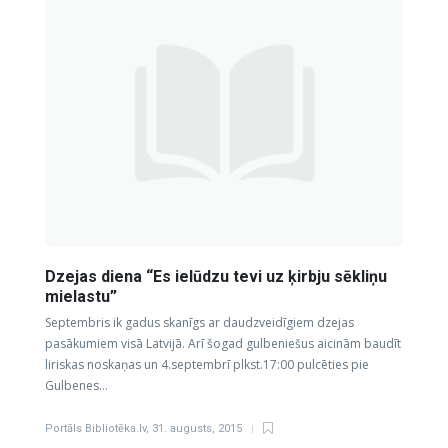
Dzejas diena “Es ielūdzu tevi uz ķirbju sēkliņu
mielastu”
Septembris ik gadus skanīgs ar daudzveidīgiem dzejas
pasākumiem visā Latvijā. Arī šogad gulbeniešus aicinām baudīt
liriskas noskaņas un 4.septembrī plkst.17:00 pulcēties pie
Gulbenes…
Portāls Bibliotēka.lv
,
31. augusts, 2015