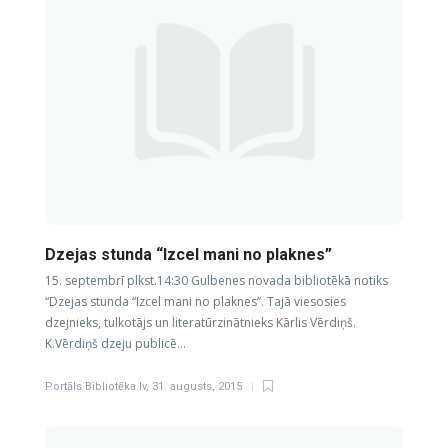
Dzejas stunda “Izcel mani no plaknes”
15. septembrī plkst.14:30 Gulbenes novada bibliotēkā notiks
“Dzejas stunda “Izcel mani no plaknes”. Tajā viesosies
dzejnieks, tulkotājs un literatūrzinātnieks Kārlis Vērdiņš.
K.Vērdiņš dzeju publicē…
Portāls Bibliotēka.lv
,
31. augusts, 2015