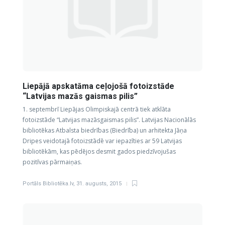
Liepājā apskatāma ceļojošā fotoizstāde
“Latvijas mazās gaismas pilis”
1. septembrī Liepājas Olimpiskajā centrā tiek atklāta
fotoizstāde “Latvijas mazāsgaismas pilis”. Latvijas Nacionālās
bibliotēkas Atbalsta biedrības (Biedrība) un arhitekta Jāņa
Dripes veidotajā fotoizstādē var iepazīties ar 59 Latvijas
bibliotēkām, kas pēdējos desmit gados piedzīvojušas
pozitīvas pārmaiņas.
Portāls Bibliotēka.lv
,
31. augusts, 2015