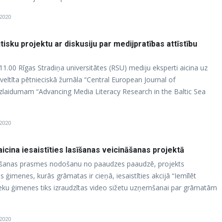
 2020
isku projektu ar diskusiju par medijpratības attīstību
ā
. 11.00 Rīgas Stradiņa universitātes (RSU) mediju eksperti aicina uz
s veltīta pētnieciskā žurnāla “Central European Journal of
zlaidumam “Advancing Media Literacy Research in the Baltic Sea
 2020
icina iesaistīties lasīšanas veicināšanas projektā
asīšanas prasmes nodošanu no paaudzes paaudzē, projekts
as ģimenes, kurās grāmatas ir cieņā, iesaistīties akcijā “Iemīlēt
ieku ģimenes tiks izraudzītas video sižetu uzņemšanai par grāmatām
 2020