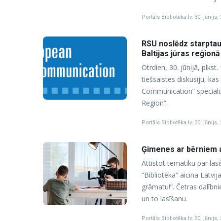
Portāls Bibliotēka.lv
,
30. jūnijs,
RSU noslēdz starptaut
Baltijas jūras reģion
Otrdien, 30. jūnijā, plkst
tiešsaistes diskusiju, ka
Communication” speciāli
Region”.
Portāls Bibliotēka.lv
,
30. jūnijs,
Ģimenes ar bērniem a
Attīstot tematiku par l
“Bibliotēka” aicina Latvij
grāmatu!”. Četras dalībn
un to lasīšanu.
Portāls Bibliotēka.lv
,
30. jūnijs,