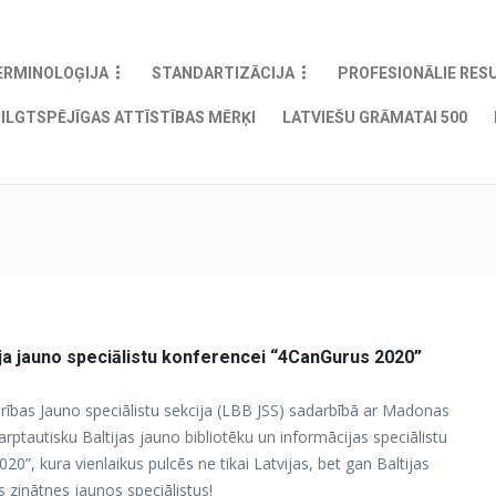
ERMINOLOĢIJA
STANDARTIZĀCIJA
PROFESIONĀLIE RES
ILGTSPĒJĪGAS ATTĪSTĪBAS MĒRĶI
LATVIEŠU GRĀMATAI 500
ija jauno speciālistu konferencei “4CanGurus 2020”
edrības Jauno speciālistu sekcija (LBB JSS) sadarbībā ar Madonas
arptautisku Baltijas jauno bibliotēku un informācijas speciālistu
0”, kura vienlaikus pulcēs ne tikai Latvijas, bet gan Baltijas
s zinātnes jaunos speciālistus!