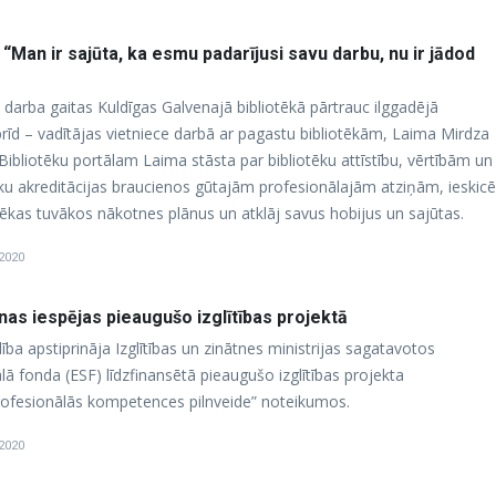
“Man ir sajūta, ka esmu padarījusi savu darbu, nu ir jādod
s darba gaitas Kuldīgas Galvenajā bibliotēkā pārtrauc ilggadējā
brīd – vadītājas vietniece darbā ar pagastu bibliotēkām, Laima Mirdza
s Bibliotēku portālam Laima stāsta par bibliotēku attīstību, vērtībām un
tēku akreditācijas braucienos gūtajām profesionālajām atziņām, ieskicē
tēkas tuvākos nākotnes plānus un atklāj savus hobijus un sajūtas.
 2020
unas iespējas pieaugušo izglītības projektā
dība apstiprināja Izglītības un zinātnes ministrijas sagatavotos
ā fonda (ESF) līdzfinansētā pieaugušo izglītības projekta
ofesionālās kompetences pilnveide” noteikumos.
 2020