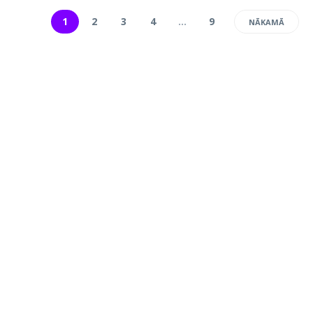
1
2
3
4
…
9
NĀKAMĀ