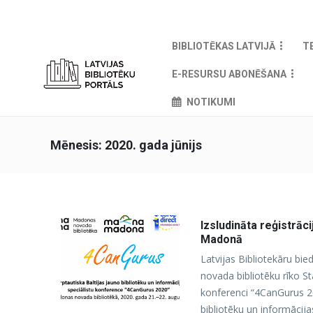
BIBLIOTĒKAS LATVIJĀ
T
E-RESURSU ABONĒŠANA
NOTIKUMI
Mēnesis:
2020. gada jūnijs
Izsludināta reģistrāc
Madonā
Latvijas Bibliotekāru bi
novada bibliotēku rīko St
konferenci “4CanGurus 202
bibliotēku un informācija