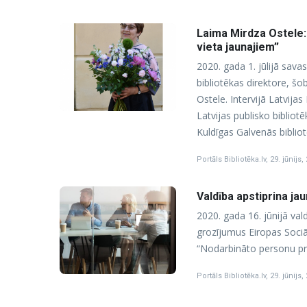
Laima Mirdza Ostele: 
vieta jaunajiem”
2020. gada 1. jūlijā sava
bibliotēkas direktore, šo
Ostele. Intervijā Latvija
Latvijas publisko biblio
Kuldīgas Galvenās biblio
Portāls Bibliotēka.lv
,
29. jūnijs,
Valdība apstiprina ja
2020. gada 16. jūnijā val
grozījumus Eiropas Sociāl
“Nodarbināto personu pr
Portāls Bibliotēka.lv
,
29. jūnijs,