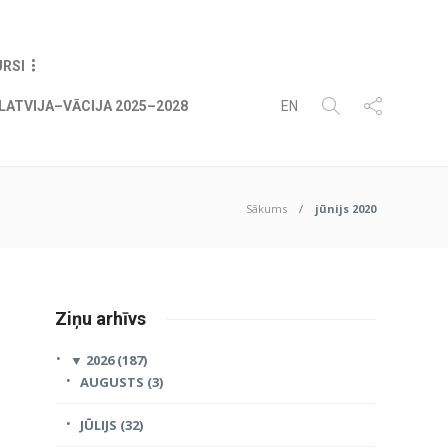
06
AUG
2026
URSI
LATVIJA–VĀCIJA 2025–2028
EN
Sākums
jūnijs 2020
Ziņu arhīvs
▼
2026 (187)
AUGUSTS (3)
JŪLIJS (32)