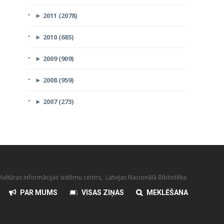
►
2011 (2078)
►
2010 (685)
►
2009 (909)
►
2008 (959)
►
2007 (273)
ultūras informācijas sistēmu centrs, Latvijas Nacionālā Bibliotēka
PAR MUMS
VISAS ZIŅAS
MEKLĒŠANA