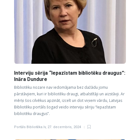
Interviju sērija “Iepazīstam bibliotēku draugus”:
Ināra Dundure
Bibliotēku nozare nav iedomājama bez dažādu jomu
pārstāvjiem, kuri ir bibliotēku draugi, atbalstītāji un aizstāvji. Ar
mērķi šos cilvēkus apzināt, izcelt un dot viņiem vārdu, Latvijas
Bibliotēku portāls šogad veido interviju sēriju “Iepazīstam
bibliotēku draugus”.
Portāls Bibliotēka.lv
,
27. decembris, 2024