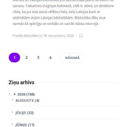
sarunu. Tiekamies Dagnijas kabinetā, LNB 6. stāvā, un direktore
rāda, ka pa visu sienu vēlētos lielu, lielu Latvijas karti ar
atzīmētām visām Latvijas bibliotēkām. Bibliotēku tīklu viņa
saredz kā spēcīgu un unikālu un vairāk stāsta intervijā.
Portāls Bibliotēka.lv
,
18. decembris, 2024
1
2
3
4
NĀKAMĀ
Ziņu arhīvs
▼
2026 (188)
AUGUSTS (4)
JŪLIJS (32)
JŪNIJS (17)