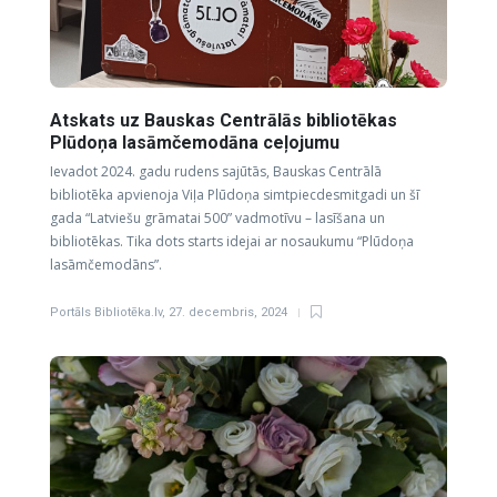
Atskats uz Bauskas Centrālās bibliotēkas
Plūdoņa lasāmčemodāna ceļojumu
Ievadot 2024. gadu rudens sajūtās, Bauskas Centrālā
bibliotēka apvienoja Viļa Plūdoņa simtpiecdesmitgadi un šī
gada “Latviešu grāmatai 500” vadmotīvu – lasīšana un
bibliotēkas. Tika dots starts idejai ar nosaukumu “Plūdoņa
lasāmčemodāns”.
Portāls Bibliotēka.lv
,
27. decembris, 2024