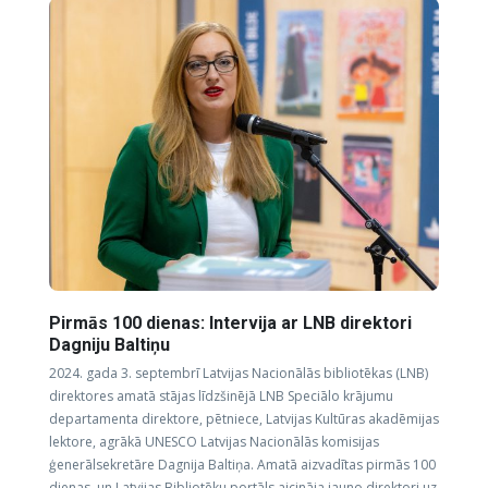
Pirmās 100 dienas: Intervija ar LNB direktori
Dagniju Baltiņu
2024. gada 3. septembrī Latvijas Nacionālās bibliotēkas (LNB)
direktores amatā stājas līdzšinējā LNB Speciālo krājumu
departamenta direktore, pētniece, Latvijas Kultūras akadēmijas
lektore, agrākā UNESCO Latvijas Nacionālās komisijas
ģenerālsekretāre Dagnija Baltiņa. Amatā aizvadītas pirmās 100
dienas, un Latvijas Bibliotēku portāls aicināja jauno direktori uz