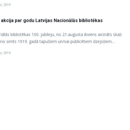
s, 2019
akcija par godu Latvijas Nacionālās bibliotēkas
ālās bibliotēkas 100. jubileju, no 21.augusta ikviens aicināts skaļi
u no simts 1919. gadā tapušiem un/vai publicētiem dzejoļiem…
s, 2019