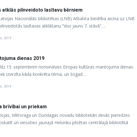
ā atklās pilnveidoto lasītavu bērniem
Latvijas Nacionālās bibliotēkas (LNB) Atbalsta biedrība aicina uz LNB
pilnveidotās lasītavas atklāšanu “Viss jauns 7. stāvā”….
s, 2019
ntojuma dienas 2019
līdz 15. septembrim norisināsies Eiropas kultūras mantojuma dienas.
ek izvirzīta kāda konkrēta tēma, un šogad…
s, 2019
da brīvībai un priekam
ojas, Mērsraga un Dundagas novadu bibliotekāri devās pieredzes
skatīt un viesoties jaunajā Helsinku pilsētas centrālajā bibliotēkā