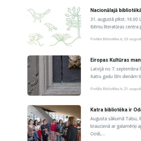
Nacionālajā bibliotēk
31. augustā plkst. 16.00 
Bērnu literatūras centra 
Portāls Bibliotēka.lv
,
23. august
Eiropas Kultūras ma
Latvijā no 7. septembra 
Katru gadu šīm dienām ti
Portāls Bibliotēka.lv
,
21. august
Katra bibliotēka ir O
Augusta sākumā Talsu, R
braucienā ar galamērķi ap
Oodi,…