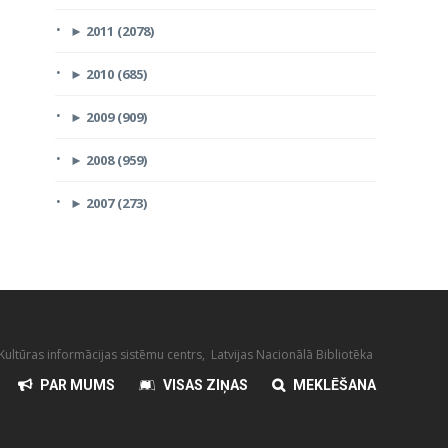
►
2011 (2078)
►
2010 (685)
►
2009 (909)
►
2008 (959)
►
2007 (273)
ultūras informācijas sistēmu centrs, Latvijas Nacionālā Bibliotēka
PAR MUMS
VISAS ZIŅAS
MEKLĒŠANA