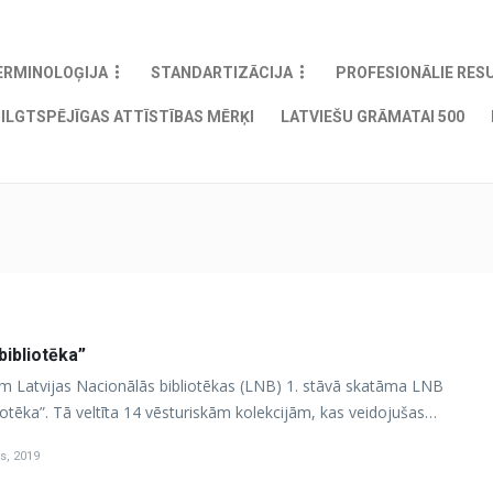
ERMINOLOĢIJA
STANDARTIZĀCIJA
PROFESIONĀLIE RES
ILGTSPĒJĪGAS ATTĪSTĪBAS MĒRĶI
LATVIEŠU GRĀMATAI 500
bibliotēka”
am Latvijas Nacionālās bibliotēkas (LNB) 1. stāvā skatāma LNB
otēka”. Tā veltīta 14 vēsturiskām kolekcijām, kas veidojušas…
s, 2019