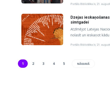
Portāls Bibliotēka.lv
,
21. august
Dzejas ieskaņošanas 
simtgadei
Atzīmējot Latvijas Nacion
nolasīt un ieskaņot kād
Portāls Bibliotēka.lv
,
21. august
1
2
3
4
5
NĀKAMĀ