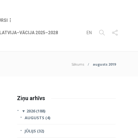
08
AUG
2026
URSI
LATVIJA–VĀCIJA 2025–2028
EN
Sākums
augusts 2019
Ziņu arhīvs
▼
2026 (188)
AUGUSTS (4)
JŪLIJS (32)