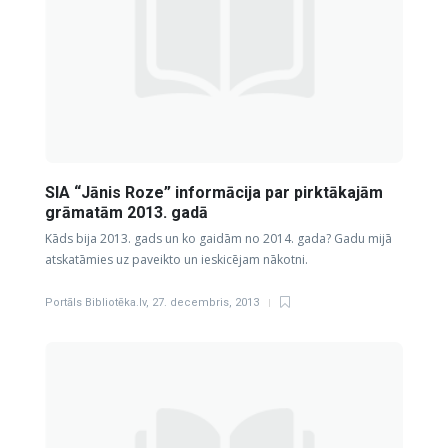
SIA “Jānis Roze” informācija par pirktākajām
grāmatām 2013. gadā
Kāds bija 2013. gads un ko gaidām no 2014. gada? Gadu mijā
atskatāmies uz paveikto un ieskicējam nākotni.
Portāls Bibliotēka.lv
,
27. decembris, 2013