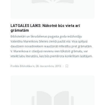
LATGALES LAIKS: Nākotnē būs vieta arī
grāmatām
Bibliotekāri un Skrudalienas pagasta goda iedzīvotāju
Valentīnu Marenkovu Silenes ciemā pazīst visi. Viņa spējusi
daudziem novadniekiem ieaudzināt mīlestību pret grāmatām.
V. Marenkova ir izlasījusi nevienu vien tūkstoti grāmatu, var
ieteikt labu literatūru, kas būs piemērota konkrētam lasītājam.
Portāls Bibliotēka.lv
,
28. decembris, 2013