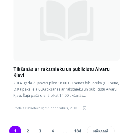
Tikšanās ar rakstnieku un publicistu Aivaru
Kļavi
2014. gada 7. janvārī plkst.18.00 Gulbenes bibliotēkā (Gulbenē,
O.Kalpaka ielā 60A) tikšanās ar rakstnieku un publicistu Aivaru
Kļavi. Šajā pašā dienā plkst.14.00 tikšanās…
Portāls Bibliotēka.lv
,
27. decembris, 2013
1
2
3
4
…
184
NĀKAMĀ