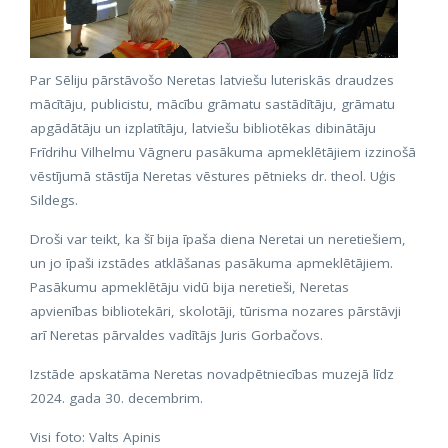
Par Sēliju pārstāvošo Neretas latviešu luteriskās draudzes
mācītāju, publicistu, mācību grāmatu sastādītāju, grāmatu
apgādātāju un izplatītāju, latviešu bibliotēkas dibinātāju
Frīdrihu Vilhelmu Vāgneru pasākuma apmeklētājiem izzinošā
vēstījumā stāstīja Neretas vēstures pētnieks dr. theol. Uģis
Sildegs.
Droši var teikt, ka šī bija īpaša diena Neretai un neretiešiem,
un jo īpaši izstādes atklāšanas pasākuma apmeklētājiem.
Pasākumu apmeklētāju vidū bija neretieši, Neretas
apvienības bibliotekāri, skolotāji, tūrisma nozares pārstāvji
arī Neretas pārvaldes vadītājs Juris Gorbačovs.
Izstāde apskatāma Neretas novadpētniecības muzejā līdz
2024. gada 30. decembrim.
Visi foto: Valts Apinis