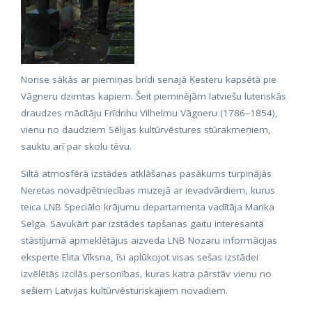
Norise sākās ar piemiņas brīdi senajā Ķesteru kapsētā pie
Vāgneru dzimtas kapiem. Šeit pieminējām latviešu luteriskās
draudzes mācītāju Frīdrihu Vilhelmu Vāgneru (1786–1854),
vienu no daudziem Sēlijas kultūrvēstures stūrakmeņiem,
sauktu arī par skolu tēvu.
Siltā atmosfērā izstādes atklāšanas pasākums turpinājās
Neretas novadpētniecības muzejā ar ievadvārdiem, kurus
teica LNB Speciālo krājumu departamenta vadītāja Marika
Selga. Savukārt par izstādes tapšanas gaitu interesantā
stāstījumā apmeklētājus aizveda LNB Nozaru informācijas
eksperte Elita Vīksna, īsi aplūkojot visas sešas izstādei
izvēlētās izcilās personības, kuras katra pārstāv vienu no
sešiem Latvijas kultūrvēsturiskajiem novadiem.