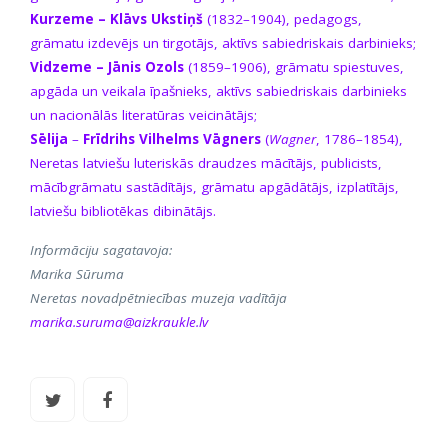
Kurzeme – Klāvs Ukstiņš
(1832–1904), pedagogs,
grāmatu izdevējs un tirgotājs, aktīvs sabiedriskais darbinieks;
Vidzeme –
Jānis Ozols
(1859–1906), grāmatu spiestuves,
apgāda un veikala īpašnieks, aktīvs sabiedriskais darbinieks
un nacionālās literatūras veicinātājs;
Sēlija
–
Frīdrihs Vilhelms Vāgners
(
Wagner
, 1786–1854),
Neretas latviešu luteriskās draudzes mācītājs, publicists,
mācībgrāmatu sastādītājs, grāmatu apgādātājs, izplatītājs,
latviešu bibliotēkas dibinātājs.
Informāciju sagatavoja:
Marika Sūruma
Neretas novadpētniecības muzeja vadītāja
marika.suruma@aizkraukle.lv