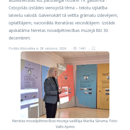
aizbildniecības līdz patstāvīgai nozarei 19. gadsimtā”.
Ceļojošās izstādes vienojošā tēma – tekstu izplatība
latviešu valodā. Galvenokārt tā veltīta grāmatu izdevējiem,
izplatītājiem, nacionālās literatūras veicinātājiem. Izstāde
apskatāma Neretas novadpētniecības muzejā līdz 30.
decembrim.
Portāls Bibliotēka.lv
,
28. oktobris, 2024
1441
Neretas novadpētniecības muzeja vadītāja Marika Sūruma. Foto:
Valts Apinis