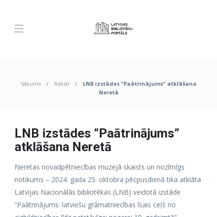
Sākums
Raksti
LNB izstādes “Paātrinājums” atklāšana
Neretā
LNB izstādes “Paātrinājums”
atklāšana Neretā
Neretas novadpētniecības muzejā skaists un nozīmīgs
notikums – 2024. gada 25. oktobra pēcpusdienā tika atklāta
Latvijas Nacionālās bibliotēkas (LNB) veidotā izstāde
“Paātrinājums: latviešu grāmatniecības īsais ceļš no