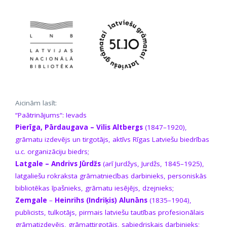
Aicinām lasīt:
“Paātrinājums
“
: Ievads
Pierīga, Pārdaugava –
Vilis Altbergs
(1847–1920),
grāmatu izdevējs un tirgotājs, aktīvs Rīgas Latviešu biedrības
u.c. organizāciju biedrs;
Latgale – Andrivs Jūrdžs
(arī Jurdžys, Jurdžs, 1845–1925),
latgaliešu rokraksta grāmatniecības darbinieks, personiskās
bibliotēkas īpašnieks, grāmatu iesējējs, dzejnieks;
Zemgale
–
Heinrihs (Indriķis) Alunāns
(1835–1904),
publicists, tulkotājs, pirmais latviešu tautības profesionālais
grāmatizdevējs, grāmattirgotājs, sabiedriskais darbinieks;