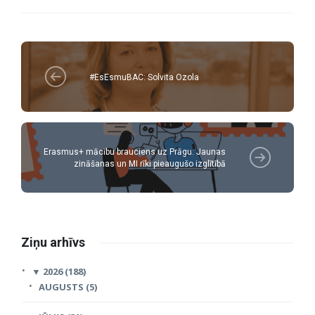
#EsEsmuBAC: Solvita Ozola
Erasmus+ mācību brauciens uz Prāgu: Jaunas
zināšanas un MI rīki pieaugušo izglītībā
Ziņu arhīvs
▼
2026 (188)
AUGUSTS (5)