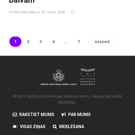
balvām
Portāls Bibliotēka.lv
,
30. marts, 2026
1
2
3
4
…
7
NĀKAMĀ
© 2019 Kultūras informācijas sistēmu centrs, Latvijas Nacionālā
Bibliotēka
RAKSTIET MUMS
PAR MUMS
VISAS ZIŅAS
MEKLĒŠANA