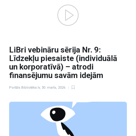
LiBri vebināru sērija Nr. 9:
Līdzekļu piesaiste (individuālā
un korporatīvā) – atrodi
finansējumu savām idejām
Portāls Bibliotēka.lv
,
30. marts, 2026