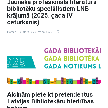
Jaunākā profesionālā literatūra
bibliotēku speciālistiem LNB
krājumā (2025. gada IV
ceturksnis)
Portāls Bibliotēka.lv
,
30. marts, 2026
Aicinām pieteikt pretendentus
Latvijas Bibliotekāru biedrības