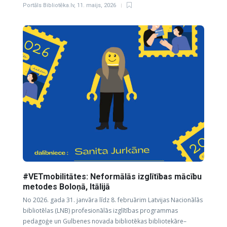
Portāls Bibliotēka.lv
,
11. maijs, 2026
#VETmobilitātes: Neformālās izglītības mācību
metodes Boloņā, Itālijā
No 2026. gada 31. janvāra līdz 8. februārim Latvijas Nacionālās
bibliotēlas (LNB) profesionālās izglītības programmas
pedagoģe un Gulbenes novada bibliotēkas bibliotekāre–