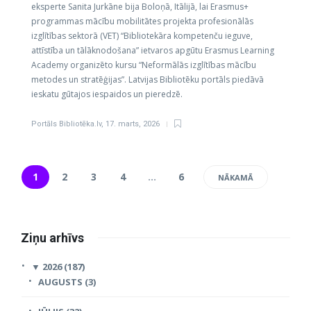
eksperte Sanita Jurkāne bija Boloņā, Itālijā, lai Erasmus+
programmas mācību mobilitātes projekta profesionālās
izglītības sektorā (VET) “Bibliotekāra kompetenču ieguve,
attīstība un tālāknodošana” ietvaros apgūtu Erasmus Learning
Academy organizēto kursu “Neformālās izglītības mācību
metodes un stratēģijas”. Latvijas Bibliotēku portāls piedāvā
ieskatu gūtajos iespaidos un pieredzē.
Portāls Bibliotēka.lv
,
17. marts, 2026
1
2
3
4
…
6
NĀKAMĀ
Ziņu arhīvs
▼
2026 (187)
AUGUSTS (3)