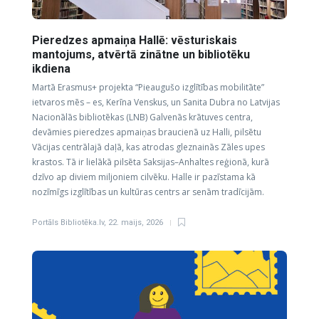
Pieredzes apmaiņa Hallē: vēsturiskais
mantojums, atvērtā zinātne un bibliotēku
ikdiena
Martā Erasmus+ projekta “Pieaugušo izglītības mobilitāte”
ietvaros mēs – es, Kerīna Venskus, un Sanita Dubra no Latvijas
Nacionālās bibliotēkas (LNB) Galvenās krātuves centra,
devāmies pieredzes apmaiņas braucienā uz Halli, pilsētu
Vācijas centrālajā daļā, kas atrodas gleznainās Zāles upes
krastos. Tā ir lielākā pilsēta Saksijas–Anhaltes reģionā, kurā
dzīvo ap diviem miljoniem cilvēku. Halle ir pazīstama kā
nozīmīgs izglītības un kultūras centrs ar senām tradīcijām.
Portāls Bibliotēka.lv
,
22. maijs, 2026