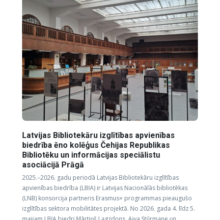
Latvijas Bibliotekāru izglītības apvienības
biedrība ēno kolēģus Čehijas Republikas
Bibliotēku un informācijas speciālistu
asociācijā Prāgā
2025.–2026. gadu periodā Latvijas Bibliotekāru izglītības
apvienības biedrība (LBIA) ir Latvijas Nacionālās bibliotēkas
(LNB) konsorcija partneris Erasmus+ programmas pieaugušo
izglītības sektora mobilitātes projektā. No 2026. gada 4. līdz 5.
maijam LBIA biedri Mārtiņš Lagzdons, Aiva Stūrmane un