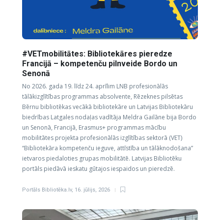
#VETmobilitātes: Bibliotekāres pieredze
Francijā – kompetenču pilnveide Bordo un
Senonā
No 2026. gada 19. līdz 24. aprīlim LNB profesionālās
tālākizglītības programmas absolvente, Rēzeknes pilsētas
Bērnu bibliotēkas vecākā bibliotekāre un Latvijas Bibliotekāru
biedrības Latgales nodaļas vadītāja Meldra Gailāne bija Bordo
un Senonā, Francijā, Erasmus+ programmas mācību
mobilitātes projekta profesionālās izglītības sektorā (VET)
“Bibliotekāra kompetenču ieguve, attīstība un tālāknodošana”
ietvaros piedaloties grupas mobilitātē. Latvijas Bibliotēku
portāls piedāvā ieskatu gūtajos iespaidos un pieredzē.
Portāls Bibliotēka.lv
,
16. jūlijs, 2026