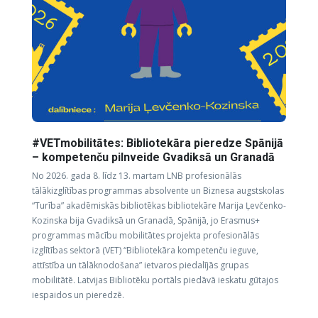
#VETmobilitātes: Bibliotekāra pieredze Spānijā
– kompetenču pilnveide Gvadiksā un Granadā
No 2026. gada 8. līdz 13. martam LNB profesionālās
tālākizglītības programmas absolvente un Biznesa augstskolas
“Turība” akadēmiskās bibliotēkas bibliotekāre Marija Ļevčenko-
Kozinska bija Gvadiksā un Granadā, Spānijā, jo Erasmus+
programmas mācību mobilitātes projekta profesionālās
izglītības sektorā (VET) “Bibliotekāra kompetenču ieguve,
attīstība un tālāknodošana” ietvaros piedalījās grupas
mobilitātē. Latvijas Bibliotēku portāls piedāvā ieskatu gūtajos
iespaidos un pieredzē.