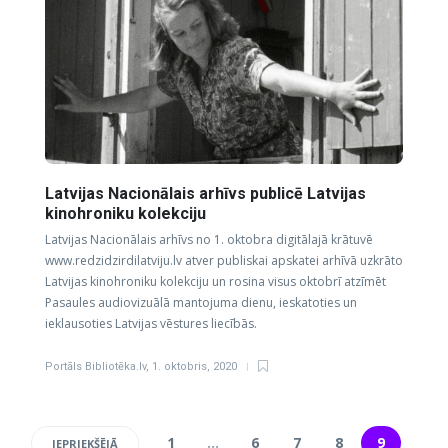
Latvijas Nacionālais arhīvs publicē Latvijas
kinohroniku kolekciju
Latvijas Nacionālais arhīvs no 1. oktobra digitālajā krātuvē
www.redzidzirdilatviju.lv atver publiskai apskatei arhīvā uzkrāto
Latvijas kinohroniku kolekciju un rosina visus oktobrī atzīmēt
Pasaules audiovizuālā mantojuma dienu, ieskatoties un
ieklausoties Latvijas vēstures liecībās.
Portāls Bibliotēka.lv
,
1. oktobris, 2020
1
…
6
7
8
9
IEPRIEKŠĒJĀ