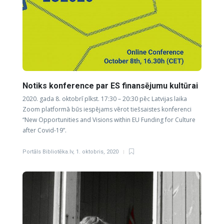
Notiks konference par ES finansējumu kultūrai
2020. gada 8. oktobrī plkst. 17:30 – 20:30 pēc Latvijas laika
Zoom platformā būs iespējams vērot tiešsaistes konferenci
“New Opportunities and Visions within EU Funding for Culture
after Covid-19”.
Portāls Bibliotēka.lv
,
1. oktobris, 2020