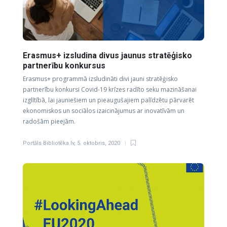
Erasmus+ izsludina divus jaunus stratēģisko
partnerību konkursus
Erasmus+ programmā izsludināti divi jauni stratēģisko
partnerību konkursi Covid-19 krīzes radīto seku mazināšanai
izglītībā, lai jauniešiem un pieaugušajiem palīdzētu pārvarēt
ekonomiskos un sociālos izaicinājumus ar inovatīvām un
radošām pieejām.
Portāls Bibliotēka.lv
,
5. oktobris, 2020