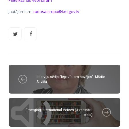
Pieteikšanās vebināram
Jautājumiem:
radosaeiropa@km.gov.lv
Interviju sērija “Iepazīstam savējos”: Mārīte
Saviča
Emerging International Voices (3 vebināru
cikls)