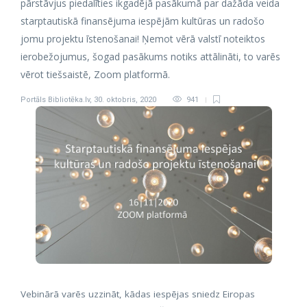
pārstāvjus piedalīties ikgadējā pasākumā par dažāda veida
starptautiskā finansējuma iespējām kultūras un radošo
jomu projektu īstenošanai! Ņemot vērā valstī noteiktos
ierobežojumus, šogad pasākums notiks attālināti, to varēs
vērot tiešsaistē, Zoom platformā.
Portāls Bibliotēka.lv
,
30. oktobris, 2020
941
Vebinārā varēs uzzināt, kādas iespējas sniedz Eiropas