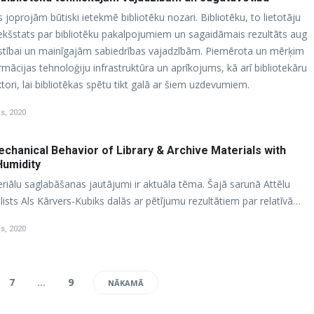
 joprojām būtiski ietekmē bibliotēku nozari. Bibliotēku, to lietotāju
riekšstats par bibliotēku pakalpojumiem un sagaidāmais rezultāts aug
tīstībai un mainīgajām sabiedrības vajadzībām. Piemērota un mērķim
ormācijas tehnoloģiju infrastruktūra un aprīkojums, kā arī bibliotekāru
tori, lai bibliotēkas spētu tikt galā ar šiem uzdevumiem.
is, 2020
chanical Behavior of Library & Archive Materials with
Humidity
eriālu saglabāšanas jautājumi ir aktuāla tēma. Šajā sarunā Attēlu
ālists Als Kārvers-Kubiks dalās ar pētījumu rezultātiem par relatīvā…
is, 2020
7
…
9
NĀKAMĀ