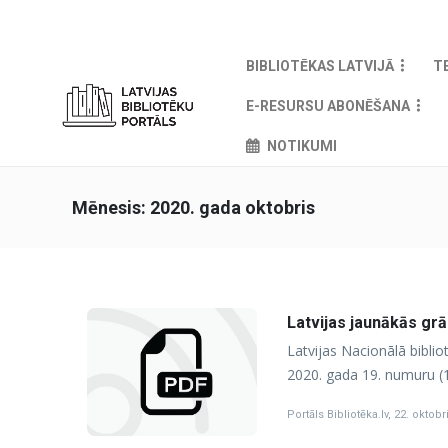
BIBLIOTĒKAS LATVIJĀ
T
E-RESURSU ABONĒŠANA
NOTIKUMI
Mēnesis:
2020. gada oktobris
Latvijas jaunākās gr
Latvijas Nacionālā bibli
2020. gada 19. numuru (1
Portāls Bibliotēka.lv
,
22. oktobr