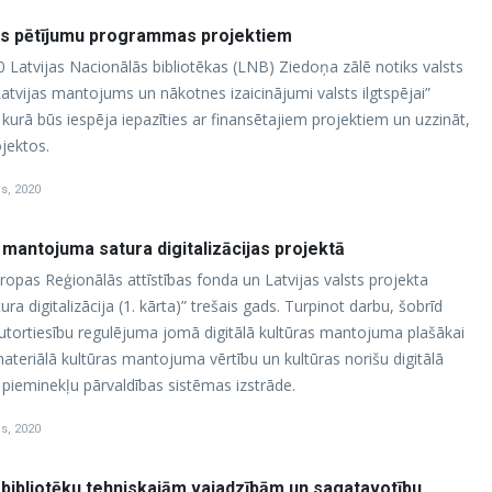
ts pētījumu programmas projektiem
00 Latvijas Nacionālās bibliotēkas (LNB) Ziedoņa zālē notiks valsts
vijas mantojums un nākotnes izaicinājumi valsts ilgtspējai”
urā būs iespēja iepazīties ar finansētajiem projektiem un uzzināt,
ojektos.
is, 2020
 mantojuma satura digitalizācijas projektā
Eiropas Reģionālās attīstības fonda un Latvijas valsts projekta
a digitalizācija (1. kārta)” trešais gads. Turpinot darbu, šobrīd
autortiesību regulējuma jomā digitālā kultūras mantojuma plašākai
ateriālā kultūras mantojuma vērtību un kultūras norišu digitālā
s pieminekļu pārvaldības sistēmas izstrāde.
is, 2020
bibliotēku tehniskajām vajadzībām un sagatavotību