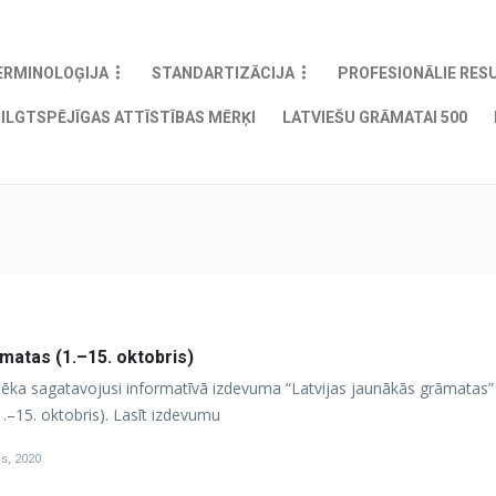
ERMINOLOĢIJA
STANDARTIZĀCIJA
PROFESIONĀLIE RES
ILGTSPĒJĪGAS ATTĪSTĪBAS MĒRĶI
LATVIEŠU GRĀMATAI 500
āmatas (1.–15. oktobris)
otēka sagatavojusi informatīvā izdevuma “Latvijas jaunākās grāmatas”
.–15. oktobris). Lasīt izdevumu
is, 2020