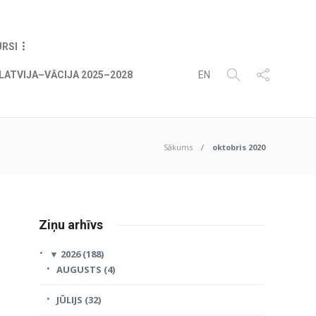
08
AUG
2026
URSI
LATVIJA–VĀCIJA 2025–2028
EN
Sākums
oktobris 2020
Ziņu arhīvs
▼
2026 (188)
AUGUSTS (4)
JŪLIJS (32)