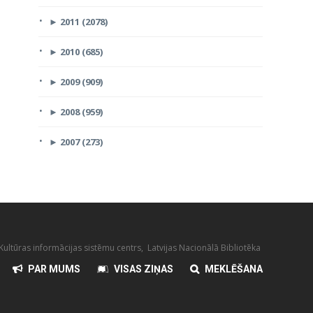
►
2011 (2078)
►
2010 (685)
►
2009 (909)
►
2008 (959)
►
2007 (273)
ultūras informācijas sistēmu centrs, Latvijas Nacionālā Bibliotēka
PAR MUMS
VISAS ZIŅAS
MEKLĒŠANA