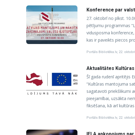
Konference par vals
27. oktobrī no plkst. 10.
pētījumu programmas “Lat
vidusposma konference, k
kas ir paveikts piecos pr
Portāls Bibliotēka.lv
,
22. oktobr
Aktualitātes Kultūras
Šī gada rudenī apritējis 
“Kultūras mantojuma satur
sagatavoti priekšlikumi 
pieejamībai, uzsākta nem
fiksēšana, kā arī kultūra
Portāls Bibliotēka.lv
,
22. oktobr
IFLA apkopojums par 