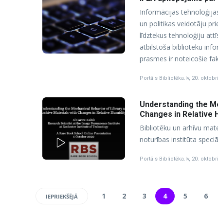
Informācijas tehnoloģijas
un politikas veidotāju p
līdztekus tehnoloģiju at
atbilstoša bibliotēku inf
prasmes ir noteicošie fak
Portāls Bibliotēka.lv
,
20. oktobr
Understanding the Me
Changes in Relative 
Bibliotēku un arhīvu mat
noturības institūta speci
PLAY
Portāls Bibliotēka.lv
,
20. oktobr
1
2
3
4
5
6
IEPRIEKŠĒJĀ