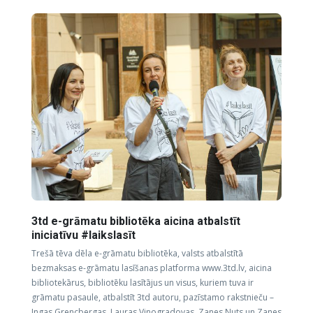
3td e-grāmatu bibliotēka aicina atbalstīt
iniciatīvu #laikslasīt
Trešā tēva dēla e-grāmatu bibliotēka, valsts atbalstītā
bezmaksas e-grāmatu lasīšanas platforma www.3td.lv, aicina
bibliotekārus, bibliotēku lasītājus un visus, kuriem tuva ir
grāmatu pasaule, atbalstīt 3td autoru, pazīstamo rakstnieču –
Ingas Grencbergas, Lauras Vinogradovas, Zanes Nuts un Zanes