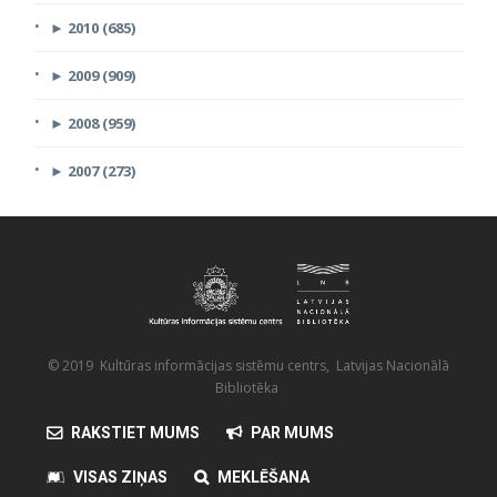
►
2010 (685)
►
2009 (909)
►
2008 (959)
►
2007 (273)
© 2019 Kultūras informācijas sistēmu centrs, Latvijas Nacionālā
Bibliotēka
RAKSTIET MUMS
PAR MUMS
VISAS ZIŅAS
MEKLĒŠANA