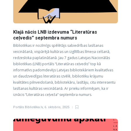
Klajā nācis LNB izdevuma “Literatūras
ceļvedis” septembra numurs
Bibliotēkas ir nozīmīgs spēlētājs sabiedrības lasīšanas
veicināšanā, vispārējā kultūras un izglītības līmeņa celšanā,
redzesloka paplašināšanā. Jau 7 gadus Latvijas Nacionālās
bibliotēkas (LNB) portāls “Literatūras ceļvedis” top kā
informatīvs padomdevējs Latvijas bibliotekāriem kvalitatīvas
un daudzveidīgas literatūras izvēlē, bibliotēku krājumu
kvalitātes pilnveidošanā, bibliotekāru, lasītāju, citu interesentu
lasīšanas kultūras veicināšanā. Ar prieku informējam, ka ir
iznācis “Literatūras ceļveža“ septembra numurs.
Portāls Bibliotēka.lv
,
6. oktobris, 2025