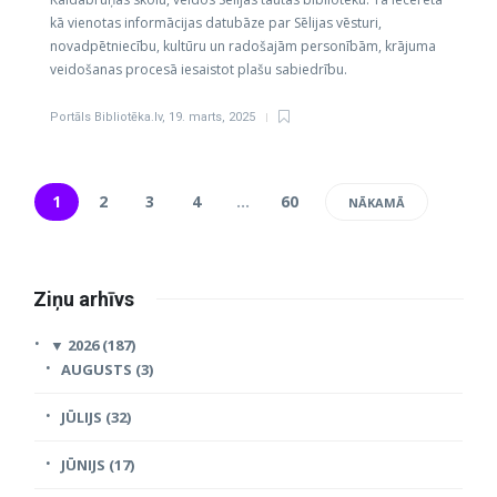
kā vienotas informācijas datubāze par Sēlijas vēsturi,
novadpētniecību, kultūru un radošajām personībām, krājuma
veidošanas procesā iesaistot plašu sabiedrību.
Portāls Bibliotēka.lv
,
19. marts, 2025
1
2
3
4
…
60
NĀKAMĀ
Ziņu arhīvs
▼
2026 (187)
AUGUSTS (3)
JŪLIJS (32)
JŪNIJS (17)