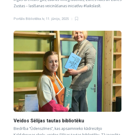
Zustas – lasīšanas veicināšanas iniciatīvu #laikslasīt.
Portāls Bibliotēka.lv
,
11. jūnijs, 2025
Veidos Sēlijas tautas bibliotēku
Biedrība “Ūdenszīmes”, kas apsaimnieko kādreizējo
Kaldabruņas skolu, veidos Sēlijas tautas bibliotēku. Tā iecerēta