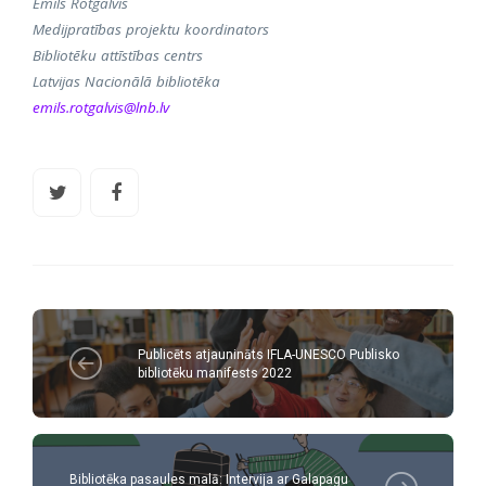
Emīls Rotgalvis
Medijpratības projektu koordinators
Bibliotēku attīstības centrs
Latvijas Nacionālā bibliotēka
emils.rotgalvis@lnb.lv
Publicēts atjaunināts IFLA-UNESCO Publisko
bibliotēku manifests 2022
Bibliotēka pasaules malā: Intervija ar Galapagu