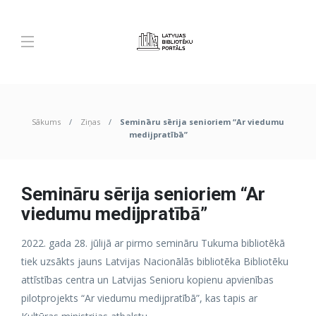
Sākums
Ziņas
Semināru sērija senioriem “Ar viedumu
medijpratībā”
Semināru sērija senioriem “Ar
viedumu medijpratībā”
2022. gada 28. jūlijā ar pirmo semināru Tukuma bibliotēkā
tiek uzsākts jauns Latvijas Nacionālās bibliotēka Bibliotēku
attīstības centra un Latvijas Senioru kopienu apvienības
pilotprojekts “Ar viedumu medijpratībā”, kas tapis ar