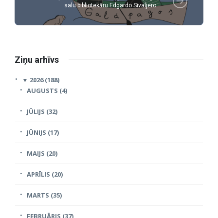
salu bibliotekāru Edgardo Sivaljero
Ziņu arhīvs
▼
2026 (188)
AUGUSTS (4)
JŪLIJS (32)
JŪNIJS (17)
MAIJS (20)
APRĪLIS (20)
MARTS (35)
FEBRUĀRIS (37)