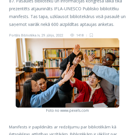
87. Pasaules bibliotēku un informācijas kongresa laikā tika
prezentēts atjaunināts IFLA-UNESCO Publisko bibliotēku
manifests. Tas tapa, uzklausot bibliotekārus visā pasaulē un
saņemot vairāk nekā 600 aizpildītas aptaujas anketas.
Portāls Bibliotēka.lv
,
29. jūlijs, 2022
1418
Foto no www.pexels.com
Manifests ir papildināts ar redzējumu par bibliotēkām kā
ilgtspējīgas attīstības virzītājām. Bibliotēkām ir jākļūst par