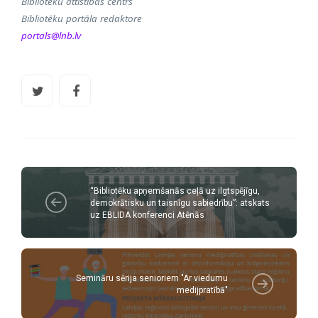
Bibliotēku attīstības centrs
Bibliotēku portāla redaktore
portals@lnb.lv
“Bibliotēku apņemšanās ceļā uz ilgtspējīgu,
demokrātisku un taisnīgu sabiedrību”: atskats
uz EBLIDA konferenci Atēnās
Semināru sērija senioriem "Ar viedumu
medijpratībā"