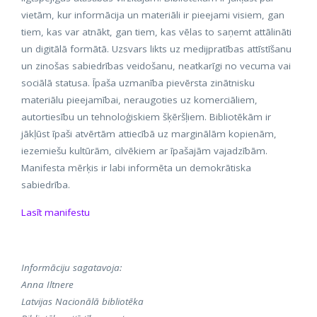
vietām, kur informācija un materiāli ir pieejami visiem, gan
tiem, kas var atnākt, gan tiem, kas vēlas to saņemt attālināti
un digitālā formātā. Uzsvars likts uz medijpratības attīstīšanu
un zinošas sabiedrības veidošanu, neatkarīgi no vecuma vai
sociālā statusa. Īpaša uzmanība pievērsta zinātnisku
materiālu pieejamībai, neraugoties uz komerciāliem,
autortiesību un tehnoloģiskiem šķēršļiem. Bibliotēkām ir
jākļūst īpaši atvērtām attiecībā uz marginālām kopienām,
iezemiešu kultūrām, cilvēkiem ar īpašajām vajadzībām.
Manifesta mērķis ir labi informēta un demokrātiska
sabiedrība.
Lasīt manifestu
Informāciju sagatavoja:
Anna Iltnere
Latvijas Nacionālā bibliotēka