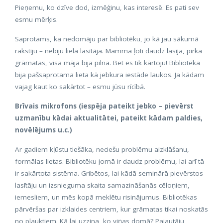
Pieņemu, ko dzīve dod, izmēģinu, kas interesē. Es pati sev
esmu mērķis.
Saprotams, ka nedomāju par bibliotēku, jo kā jau sākumā
rakstīju – nebiju liela lasītāja. Mamma ļoti daudz lasīja, pirka
grāmatas, visa māja bija pilna. Bet es tik kārtoju! Bibliotēka
bija pašsaprotama lieta kā jebkura iestāde laukos. Ja kādam
vajag kaut ko sakārtot – esmu jūsu rīcībā.
Brīvais mikrofons (iespēja pateikt jebko – pievērst
uzmanību kādai aktualitātei, pateikt kādam paldies,
novēlējums u.c.)
Ar gadiem kļūstu tiešāka, neciešu problēmu aizklāšanu,
formālas lietas. Bibliotēku jomā ir daudz problēmu, lai arī tā
ir sakārtota sistēma. Gribētos, lai kādā seminārā pievērstos
lasītāju un izsnieguma skaita samazināšanās cēloņiem,
iemesliem, un mēs kopā meklētu risinājumus. Bibliotēkas
pārvēršas par izklaides centriem, kur grāmatas tikai noskatās
no plauktiem. Kā lai uzzina, ko viņas domā? Pajautāju