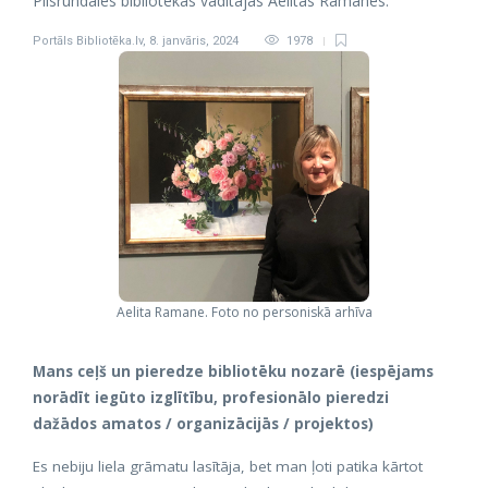
Pilsrundāles bibliotēkas vadītājas Aelitas Ramanes.
Portāls Bibliotēka.lv
,
8. janvāris, 2024
1978
Aelita Ramane. Foto no personiskā arhīva
Mans ceļš un pieredze bibliotēku nozarē (iespējams
norādīt iegūto izglītību, profesionālo pieredzi
dažādos amatos / organizācijās / projektos)
Es nebiju liela grāmatu lasītāja, bet man ļoti patika kārtot