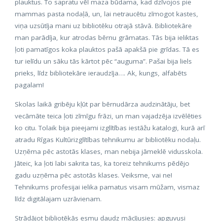
plauktus. To sapratu vēl maza būdama, kad dzīvojos pie
mammas pasta nodaļā, un, lai netraucētu zīmogot kastes,
viņa uzsūtīja mani uz bibliotēku otrajā stāvā. Bibliotekāre
man parādīja, kur atrodas bērnu grāmatas. Tās bija ieliktas
ļoti pamatīgos koka plauktos pašā apakšā pie grīdas. Tā es
tur ielīdu un sāku tās kārtot pēc “auguma”. Pašai bija liels
prieks, līdz bibliotekāre ieraudzīja…. Ak, kungs, alfabēts
pagalam!
Skolas laikā gribēju kļūt par bērnudārza audzinātāju, bet
vecāmāte teica ļoti zīmīgu frāzi, un man vajadzēja izvēlēties
ko citu. Tolaik bija pieejami izglītības iestāžu katalogi, kurā arī
atradu Rīgas Kultūrizglītības tehnikumu ar bibliotēku nodaļu.
Uzņēma pēc astotās klases, man nebija jāmeklē vidusskola.
Jāteic, ka ļoti labi sakrita tas, ka toreiz tehnikums pēdējo
gadu uzņēma pēc astotās klases. Veiksme, vai ne!
Tehnikums profesijai ielika pamatus visam mūžam, vismaz
līdz digitālajam uzrāvienam.
Strādājot bibliotēkās esmu daudz mācījusies: apguvusi