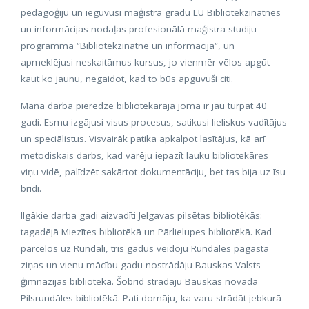
pedagoģiju un ieguvusi maģistra grādu LU Bibliotēkzinātnes
un informācijas nodaļas profesionālā maģistra studiju
programmā “Bibliotēkzinātne un informācija“, un
apmeklējusi neskaitāmus kursus, jo vienmēr vēlos apgūt
kaut ko jaunu, negaidot, kad to būs apguvuši citi.
Mana darba pieredze bibliotekārajā jomā ir jau turpat 40
gadi. Esmu izgājusi visus procesus, satikusi lieliskus vadītājus
un speciālistus. Visvairāk patika apkalpot lasītājus, kā arī
metodiskais darbs, kad varēju iepazīt lauku bibliotekāres
viņu vidē, palīdzēt sakārtot dokumentāciju, bet tas bija uz īsu
brīdi.
Ilgākie darba gadi aizvadīti Jelgavas pilsētas bibliotēkās:
tagadējā Miezītes bibliotēkā un Pārlielupes bibliotēkā. Kad
pārcēlos uz Rundāli, trīs gadus veidoju Rundāles pagasta
ziņas un vienu mācību gadu nostrādāju Bauskas Valsts
ģimnāzijas bibliotēkā. Šobrīd strādāju Bauskas novada
Pilsrundāles bibliotēkā. Pati domāju, ka varu strādāt jebkurā