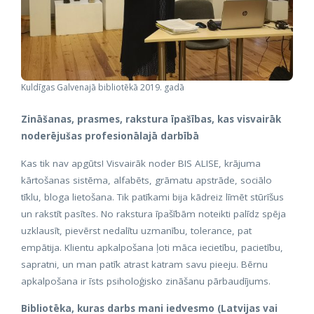
Kuldīgas Galvenajā bibliotēkā 2019. gadā
Zināšanas, prasmes, rakstura īpašības, kas visvairāk
noderējušas profesionālajā darbībā
Kas tik nav apgūts! Visvairāk noder BIS ALISE, krājuma
kārtošanas sistēma, alfabēts, grāmatu apstrāde, sociālo
tīklu, bloga lietošana. Tik patīkami bija kādreiz līmēt stūrīšus
un rakstīt pasītes. No rakstura īpašībām noteikti palīdz spēja
uzklausīt, pievērst nedalītu uzmanību, tolerance, pat
empātija. Klientu apkalpošana ļoti māca iecietību, pacietību,
sapratni, un man patīk atrast katram savu pieeju. Bērnu
apkalpošana ir īsts psiholoģisko zināšanu pārbaudījums.
Bibliotēka, kuras darbs mani iedvesmo (Latvijas vai