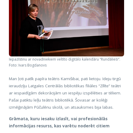
Iepazīstinu ar novadniekiem veltīto digitālo kalendāru “Rundālieši”.
Foto: Ivars Bogdanovs
Man ļoti patīk papīra teātris Kamišibai, pati lietoju. Ideju tirgū
ieraudzīju Latgales Centrālās bibliotēkas filiāles “Zīlīte” teātri
ar iespaidīgām dekorācijām un iespēju izspēlēties ar tēliem.
Pašai patiktu leļļu teātris bibliotēkā. Šovasar ar kolēģi
izmēģinājām Pūčulēnu skolā, un atsauksmes bija labas.
Grāmata, kuru iesaku izlasīt, vai profesionālās
informācijas resurss, kas varētu noderēt citiem