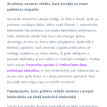
ārvalstu); nozares cilvēks, kurš atstājis uz mani
paliekošu iespaidu
Visvairāk iedvesmo Latvijas kolēģi, un tādu ir daudz, īpaši, ja
pamanu sociālajos tīklos. Vēlos izcelt Olaines 1. vidusskolas
bibliotekāri Aiju Jankavu. Ļoti patika bibliotēkas iekārtojums,
citāti, iekārtotie stūrīši. Pati Aija ir ļoti mierīga, gudra,
drosmīga. Ar viņu es dotos tālos pārgājienos. Īpaši mīļš ir
Mārtiņš Lagzdons, kurš vienmēr sagādā prieka devu un
vīrišķīgu skatījumu uz mūsu darbu. Šī gada atklājums ir
Jaunpils bibliotēka ar ļoti mīļām un radošām kolēģēm. Pēdējā
laikā sekoju
Paņevežas apriņķa G. Petkevičaites-Bites
publiskajai bibliotēkai
, jo viņi ieinteresējās par stāstniecību un
nu jau otro gadu brauc uz Latviju pieredzes apmaiņā. Man
ļoti patīk viņu mājas lapa un profils
Facebook
.
Pakalpojums, kuru gribētu redzēt ieviestu Latvijas
bibliotēkās vai kādā konkrētā bibliotēkā
Daudz kas redzēts ārvalstu bibliotēkās un šķitis pārņemams,