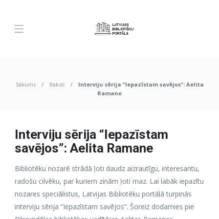
Sākums
Raksti
Interviju sērija “Iepazīstam savējos”: Aelita
Ramane
Interviju sērija “Iepazīstam
savējos”: Aelita Ramane
Bibliotēku nozarē strādā ļoti daudz aizrautīgu, interesantu,
radošu cilvēku, par kuriem zinām ļoti maz. Lai labāk iepazītu
nozares speciālistus, Latvijas Bibliotēku portālā turpinās
interviju sērija “Iepazīstam savējos”. Šoreiz dodamies pie