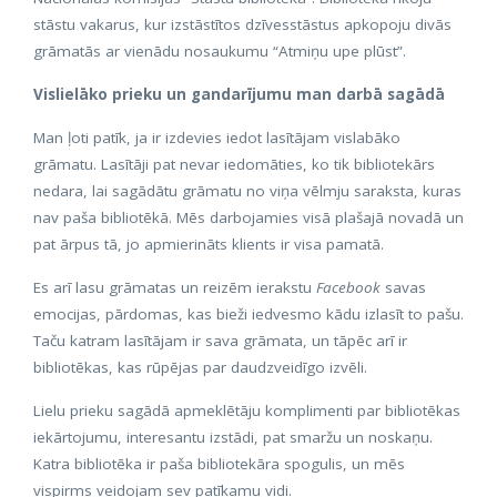
stāstu vakarus, kur izstāstītos dzīvesstāstus apkopoju divās
grāmatās ar vienādu nosaukumu “Atmiņu upe plūst”.
Vislielāko prieku un gandarījumu man darbā sagādā
Man ļoti patīk, ja ir izdevies iedot lasītājam vislabāko
grāmatu. Lasītāji pat nevar iedomāties, ko tik bibliotekārs
nedara, lai sagādātu grāmatu no viņa vēlmju saraksta, kuras
nav paša bibliotēkā. Mēs darbojamies visā plašajā novadā un
pat ārpus tā, jo apmierināts klients ir visa pamatā.
Es arī lasu grāmatas un reizēm ierakstu
Facebook
savas
emocijas, pārdomas, kas bieži iedvesmo kādu izlasīt to pašu.
Taču katram lasītājam ir sava grāmata, un tāpēc arī ir
bibliotēkas, kas rūpējas par daudzveidīgo izvēli.
Lielu prieku sagādā apmeklētāju komplimenti par bibliotēkas
iekārtojumu, interesantu izstādi, pat smaržu un noskaņu.
Katra bibliotēka ir paša bibliotekāra spogulis, un mēs
vispirms veidojam sev patīkamu vidi.