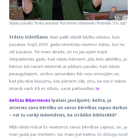
Stāstu pasaku “Koka jaunava” Kurzemes stāstnieku festivālā “Ziv zup”
Stāstu stāstīšana.
Man patīk stāstīt līdzību stāstus, īsas
pasakas. Kopš 2009. gada neredzēju nevienu stāstu, kur nu
vēl pasakas. Tie mani atrada, un nu jau ejam kopā
četrpadsmito gadu. Kad stāstu bērniem, jūtu lielu atbildību, jo
bērnus ļoti varam ietekmēt ar jebkuru pasaku. Kad stāstu
pieaugušajiem, cenšos aizrunāties līdz viņu emocijām un,
kad jūtu tikai klusumu, kas pārņem zāli, zinu, ka viņi ir stāsta
(manā) varā. Kā es stāstu, varat paklausīties
te
.
Aelitas Biķernieces
īpašais jautājums: Aelita, ja
atceries savu bērnību un savus bērnības sapņu darbus
– vai tu varēji iedomāties, ka strādāsi bibliotēkā?
Mīļā vārda māsa! Es neatceros savus bērnības sapņus, un, ja
man jautā par mērķiem, tas mani pat kaitina. Es dzīvoju nost!