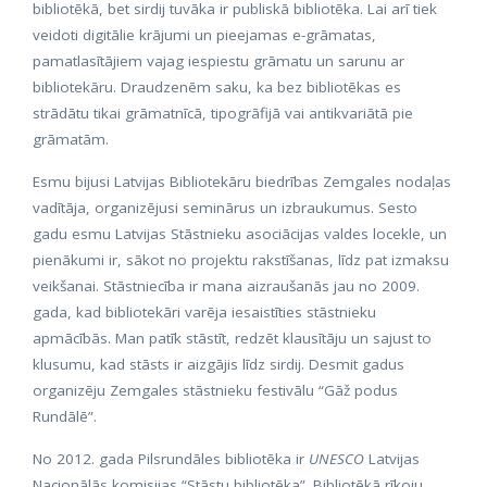
bibliotēkā, bet sirdij tuvāka ir publiskā bibliotēka. Lai arī tiek
veidoti digitālie krājumi un pieejamas e-grāmatas,
pamatlasītājiem vajag iespiestu grāmatu un sarunu ar
bibliotekāru. Draudzenēm saku, ka bez bibliotēkas es
strādātu tikai grāmatnīcā, tipogrāfijā vai antikvariātā pie
grāmatām.
Esmu bijusi Latvijas Bibliotekāru biedrības Zemgales nodaļas
vadītāja, organizējusi seminārus un izbraukumus. Sesto
gadu esmu Latvijas Stāstnieku asociācijas valdes locekle, un
pienākumi ir, sākot no projektu rakstīšanas, līdz pat izmaksu
veikšanai. Stāstniecība ir mana aizraušanās jau no 2009.
gada, kad bibliotekāri varēja iesaistīties stāstnieku
apmācībās. Man patīk stāstīt, redzēt klausītāju un sajust to
klusumu, kad stāsts ir aizgājis līdz sirdij. Desmit gadus
organizēju Zemgales stāstnieku festivālu “Gāž podus
Rundālē”.
No 2012. gada Pilsrundāles bibliotēka ir
UNESCO
Latvijas
Nacionālās komisijas “Stāstu bibliotēka”. Bibliotēkā rīkoju