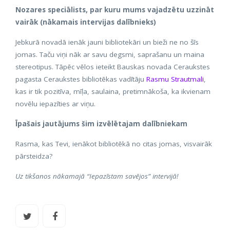
Nozares speciālists, par kuru mums vajadzētu uzzināt
vairāk (nākamais intervijas dalībnieks)
Jebkurā novadā ienāk jauni bibliotekāri un bieži ne no šīs
jomas. Taču viņi nāk ar savu degsmi, saprašanu un maina
stereotipus. Tāpēc vēlos ieteikt Bauskas novada Ceraukstes
pagasta Ceraukstes bibliotēkas vadītāju
Rasmu Strautmali
,
kas ir tik pozitīva, mīļa, saulaina, pretimnākoša, ka ikvienam
novēlu iepazīties ar viņu.
Īpašais jautājums šim izvēlētajam dalībniekam
Rasma, kas Tevi, ienākot bibliotēkā no citas jomas, visvairāk
pārsteidza?
Uz tikšanos nākamajā “Iepazīstam savējos” intervijā!