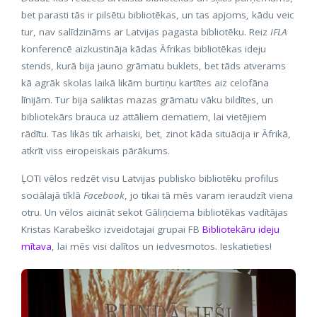
bet parasti tās ir pilsētu bibliotēkas, un tas apjoms, kādu veic
tur, nav salīdzināms ar Latvijas pagasta bibliotēku. Reiz
IFLA
konferencē aizkustināja kādas Āfrikas bibliotēkas ideju
stends, kurā bija jauno grāmatu buklets, bet tāds atverams
kā agrāk skolas laikā likām burtiņu kartītes aiz celofāna
līnijām. Tur bija saliktas mazas grāmatu vāku bildītes, un
bibliotekārs brauca uz attāliem ciematiem, lai vietējiem
rādītu. Tas likās tik arhaiski, bet, zinot kāda situācija ir Āfrikā,
atkrīt viss eiropeiskais pārākums.
ĻOTI vēlos redzēt visu Latvijas publisko bibliotēku profilus
sociālajā tīklā
Facebook
, jo tikai tā mēs varam ieraudzīt viena
otru. Un vēlos aicināt sekot Gāliņciema bibliotēkas vadītājas
Kristas Karabeško izveidotajai grupai FB
Bibliotekāru ideju
mītava
, lai mēs visi dalītos un iedvesmotos. Ieskatieties!