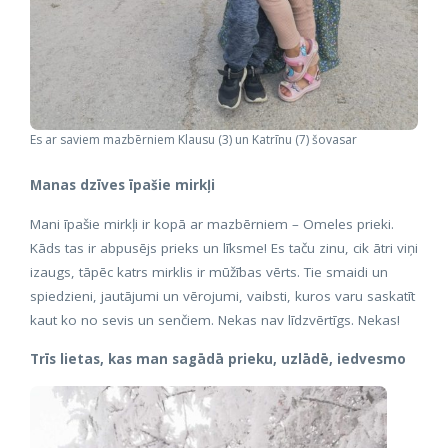
Es ar saviem mazbērniem Klausu (3) un Katrīnu (7) šovasar
Manas dzīves īpašie mirkļi
Mani īpašie mirkļi ir kopā ar mazbērniem – Omeles prieki.
Kāds tas ir abpusējs prieks un līksme! Es taču zinu, cik ātri viņi
izaugs, tāpēc katrs mirklis ir mūžības vērts. Tie smaidi un
spiedzieni, jautājumi un vērojumi, vaibsti, kuros varu saskatīt
kaut ko no sevis un senčiem. Nekas nav līdzvērtīgs. Nekas!
Trīs lietas, kas man sagādā prieku, uzlādē, iedvesmo