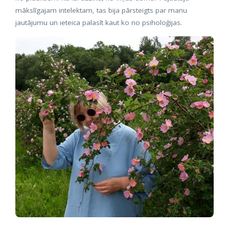
mākslīgajam intelektam, tas bija pārsteigts par manu
jautājumu un ieteica palasīt kaut ko no psiholoģijas.