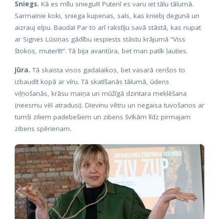
Sniegs.
Kā es mīlu sniegu!!! Putenī es varu iet tālu tālumā.
Sarmainie koki, sniega kupenas, sals, kas kniebj degunā un
aizrauj elpu. Bauda! Par to arī rakstīju savā stāstā, kas nupat
ar Signes Lūsiņas gādību iespiests stāstu krājumā “Viss
štokos, muterīt!”. Tā bija avantūra, bet man patīk ļauties.
Jūra.
Tā skaista visos gadalaikos, bet vasarā cenšos to
izbaudīt kopā ar vīru. Tā skatīšanās tālumā, ūdens
viļņošanās, krāsu maiņa un mūžīgā dzintara meklēšana
(neesmu vēl atradusi). Dievinu vētru un negaisa tuvošanos ar
tumši ziliem padebešiem un zibens švīkām līdz pirmajam
zibens spērienam.