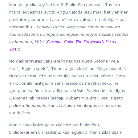
Man ļoti patika agrāk izdotā “Bibliotēku pasaule”. Tas bija
mans iedvesmas avots. Angļu valodā lasu maz, bet vienmēr
paskatos jaunumus. Lasu arī krievu valodā, un pēdējā ir par
stāstniecību –
Кармин Галло: Искусство сторителлинга.
Как создавать истории, которые попадут в самое сердце
аудитории
, 2021 (
Carmine Gallo: The Storyteller’s Secret
,
2017
)
No daiļliteratūras varu ieteikt Karlosa Ruisa Safona “Vēja
ēna”, “Eņģeļa spēle”, “Debesu gūsteknis” un “Rēgu labirints”.
Noteikti ņemtu līdzi uz vientuļas salas un lasītu vēlreiz. Esmu
emocionālā lasītāja, reizēm neatceros ne rakstnieku, ne
gadu, bet sajūtas, ko radīja pats stāsts. Pateicoties Kuldīgas
Galvenās bibliotēkas lasītāju klubam “Plaukts”, visu izlasīto
pielieku
Goodreads
, kur izlasītais ir vienkopus un nepazūd,
var dalīties.
Man ir sava kolekcija ar citātiem par bibliotēku,
bibliotekāriem un lasīšanu, kas iegūti no manis izlasītajām