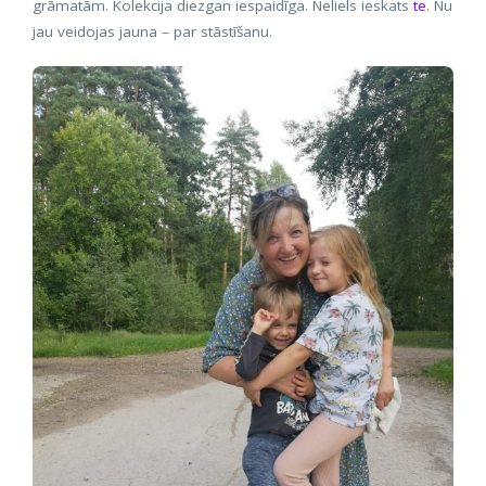
grāmatām. Kolekcija diezgan iespaidīga. Neliels ieskats
te
. Nu
jau veidojas jauna – par stāstīšanu.