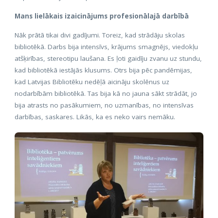
Mans lielākais izaicinājums profesionālajā darbībā
Nāk prātā tikai divi gadījumi. Toreiz, kad strādāju skolas
bibliotēkā. Darbs bija intensīvs, krājums smagnējs, viedokļu
atšķirības, stereotipu laušana. Es ļoti gaidīju zvanu uz stundu,
kad bibliotēkā iestājās klusums. Otrs bija pēc pandēmijas,
kad Latvijas Bibliotēku nedēļā aicināju skolēnus uz
nodarbībām bibliotēkā. Tas bija kā no jauna sākt strādāt, jo
bija atrasts no pasākumiem, no uzmanības, no intensīvas
darbības, saskares. Likās, ka es neko vairs nemāku.