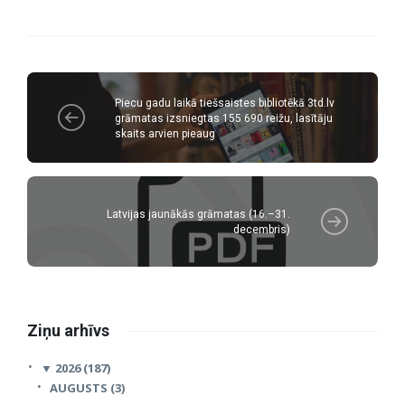
Piecu gadu laikā tiešsaistes bibliotēkā 3td.lv
grāmatas izsniegtas 155 690 reižu, lasītāju
skaits arvien pieaug
Latvijas jaunākās grāmatas (16.–31.
decembris)
Ziņu arhīvs
▼
2026 (187)
AUGUSTS (3)