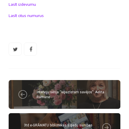
Lasīt izdevumu
Lasīt citus numurus
Interviju sērija “Iepazīstam savējos”: Aelita
Ramane
3td e-GRĀMATU bibliotēkas 5 gadu svinības