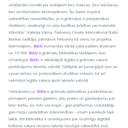
zināšanām nonākt pie lasītājiem bez maksas, bez ceļošanas,
bez ierobežotiem eksemplāriem. Šis darbs mazina
sabiedrības nevienlīdzību, jo e-grāmatas ir pieejamākas
cilvēkiem, neatkarīgi no viņu kustības brīvības vai materiālā
stāvokļa.” Valērija Vārna, Tietoevry Create International Baltic
Market vadītāja, pārstāvot Tietoevry kā vienu no projekta
īstenotājiem,
3td.lv
komandas vārdā saka paldies ikvienam
no 19 940
3td.lv
e-grāmatu bibliotēkas lasītājiem, kuri,
izmantojot
3td.lv
, ir atbalstījuši legāla e-grāmatu satura
piedāvājumu latviešu valodā. Tādējādi arī pasargājot sevi un
savas ierīces no potenciāliem drošības riskiem, kā arī
sekmējot legāla satura apriti latviešu valodā.
“Atskatoties uz
3td.lv
e-grāmatu bibliotēkas pastāvēšanas
pirmajiem pieciem gadiem, jūtu prieku un gandarījumu par
lielo darbu, ko mēs visi kopā – gan platformas izstrādātāji,
gan mūsu sadarbības izdevniecības – esam paveikuši šajā
laikā. 3td bibliotēka ir izveidojusies par nozīmīgu digitālā
kultūras satura resursu latviski lasošajā sabiedrībā visā