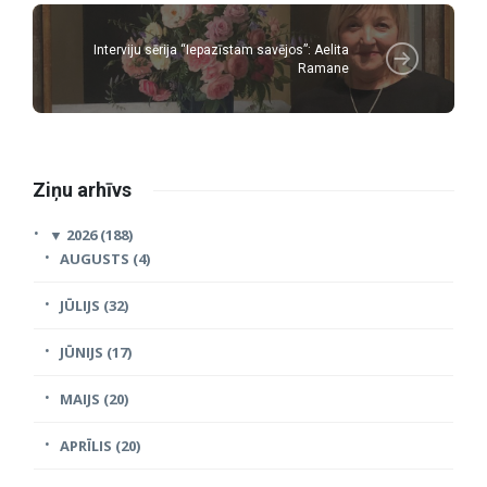
Interviju sērija “Iepazīstam savējos”: Aelita
Ramane
Ziņu arhīvs
▼
2026 (188)
AUGUSTS (4)
JŪLIJS (32)
JŪNIJS (17)
MAIJS (20)
APRĪLIS (20)