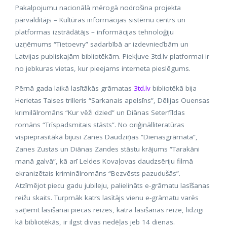
Pakalpojumu nacionālā mērogā nodrošina projekta
pārvaldītājs – Kultūras informācijas sistēmu centrs un
platformas izstrādātājs – informācijas tehnoloģiju
uzņēmums “Tietoevry” sadarbībā ar izdevniecībām un
Latvijas publiskajām bibliotēkām. Piekļuve 3td.lv platformai ir
no jebkuras vietas, kur pieejams interneta pieslēgums.
Pērnā gada laikā lasītākās grāmatas
3td.lv
bibliotēkā bija
Herietas Taises trilleris “Sarkanais apelsīns”, Dēlijas Ouensas
krimilālromāns “Kur vēži dzied” un Diānas Seterfīldas
romāns “Trīspadsmitais stāsts”. No oriģinālliteratūras
vispieprasītākā bijusi Zanes Daudziņas “Dienasgrāmata”,
Zanes Zustas un Diānas Zandes stāstu krājums “Tarakāni
manā galvā”, kā arī Leldes Kovaļovas daudzsēriju filmā
ekranizētais kriminālromāns “Bezvēsts pazudušās”.
Atzīmējot piecu gadu jubileju, palielināts e-grāmatu lasīšanas
reižu skaits. Turpmāk katrs lasītājs vienu e-grāmatu varēs
saņemt lasīšanai piecas reizes, katra lasīšanas reize, līdzīgi
kā bibliotēkās, ir ilgst divas nedēļas jeb 14 dienas.