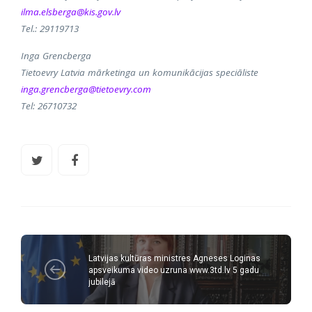
ilma.elsberga@kis.gov.lv
Tel.: 29119713
Inga Grencberga
Tietoevry Latvia mārketinga un komunikācijas speciāliste
inga.grencberga@tietoevry.com
Tel: 26710732
Latvijas kultūras ministres Agneses Loginas
apsveikuma video uzruna www.3td.lv 5 gadu
jubilejā