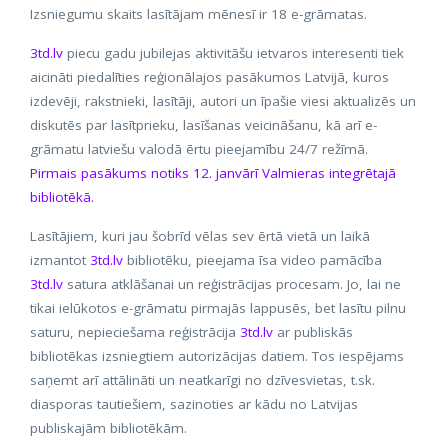
Izsniegumu skaits lasītājam mēnesī ir 18 e-grāmatas.
3td.lv
piecu gadu jubilejas aktivitāšu ietvaros interesenti tiek
aicināti piedalīties reģionālajos pasākumos Latvijā, kuros
izdevēji, rakstnieki, lasītāji, autori un īpašie viesi aktualizēs un
diskutēs par lasītprieku, lasīšanas veicināšanu, kā arī e-
grāmatu latviešu valodā ērtu pieejamību 24/7 režīmā.
Pirmais pasākums notiks 12. janvārī Valmieras integrētajā
bibliotēkā.
Lasītājiem, kuri jau šobrīd vēlas sev ērtā vietā un laikā
izmantot
3td.lv
bibliotēku, pieejama īsa video pamācība
3td.lv
satura atklāšanai un reģistrācijas procesam. Jo, lai ne
tikai ielūkotos e-grāmatu pirmajās lappusēs, bet lasītu pilnu
saturu, nepieciešama reģistrācija
3td.lv
ar publiskās
bibliotēkas izsniegtiem autorizācijas datiem. Tos iespējams
saņemt arī attālināti un neatkarīgi no dzīvesvietas, t.sk.
diasporas tautiešiem, sazinoties ar kādu no Latvijas
publiskajām bibliotēkām.