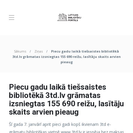
Sākums
Ziņas
Piecu gadu laikā tiešsaistes bibliotēkā
3td.lv grāmatas izsniegtas 155 690 reižu, lasītāju skaits arvien
pieaug
Piecu gadu laikā tiešsaistes
bibliotēkā 3td.lv grāmatas
izsniegtas 155 690 reižu, lasītāju
skaits arvien pieaug
Šī gada 7. janvārī aprit pieci gadi kopš ikvienam 3td e-
grāmatu bibliotēkas vietnē www.3td.lv ir iespēja bez maksas