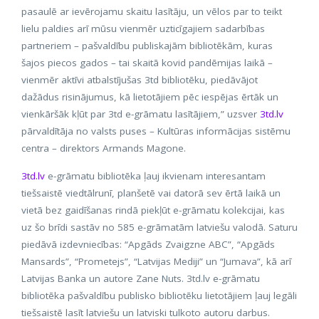
pasaulē ar ievērojamu skaitu lasītāju, un vēlos par to teikt
lielu paldies arī mūsu vienmēr uzticīgajiem sadarbības
partneriem – pašvaldību publiskajām bibliotēkām, kuras
šajos piecos gados – tai skaitā kovid pandēmijas laikā –
vienmēr aktīvi atbalstījušas 3td bibliotēku, piedāvājot
dažādus risinājumus, kā lietotājiem pēc iespējas ērtāk un
vienkāršāk kļūt par 3td e-grāmatu lasītājiem,” uzsver
3td.lv
pārvaldītāja no valsts puses – Kultūras informācijas sistēmu
centra – direktors Armands Magone.
3td.lv
e-grāmatu bibliotēka ļauj ikvienam interesantam
tiešsaistē viedtālrunī, planšetē vai datorā sev ērtā laikā un
vietā bez gaidīšanas rindā piekļūt e-grāmatu kolekcijai, kas
uz šo brīdi sastāv no 585 e-grāmatām latviešu valodā. Saturu
piedāvā izdevniecības: “Apgāds Zvaigzne ABC”, “Apgāds
Mansards”, “Prometejs”, “Latvijas Mediji” un “Jumava”, kā arī
Latvijas Banka un autore Zane Nuts. 3td.lv e-grāmatu
bibliotēka pašvaldību publisko bibliotēku lietotājiem ļauj legāli
tiešsaistē lasīt latviešu un latviski tulkoto autoru darbus.