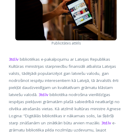
Publicitātes attēls
3td.lv
bibliotēkas e-pakalpojumu ar Latvijas Republikas
Kultūras ministrijas starpniecību finansiāli atbalsta Latvijas
valsts, tādējādi popularizējot gan latviešu valodu, gan
nodrošinot iespēju interesentiem kā Latvijā, tā ārvalstīs ērti
piekļūt daudzveidīgam un kvalitatīvam grāmatu klāstam
latviešu valodā.
3td.lv
bibliotēka nodrošina vienlīdzīgas
iespējas piekļuvei grāmatām plašā sabiedrībā neatkarīgi no
cilvēka atrašanās vietas. Kā atzīmē kultūras ministre Agnese
Logina: “Digitālās bibliotēkas ir nākamais solis, lai šķēršļi
starp zināšanām un zinātkāri būtu arvien mazāki.
3td.lv
e-
grāmatu bibliotēka pilda nozīmīgu uzdevumu, ļaujot