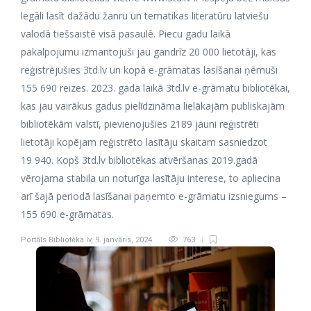
legāli lasīt dažādu žanru un tematikas literatūru latviešu
valodā tiešsaistē visā pasaulē. Piecu gadu laikā
pakalpojumu izmantojuši jau gandrīz 20 000 lietotāji, kas
reģistrējušies 3td.lv un kopā e-grāmatas lasīšanai ņēmuši
155 690 reizes. 2023. gada laikā 3td.lv e-grāmatu bibliotēkai,
kas jau vairākus gadus pielīdzināma lielākajām publiskajām
bibliotēkām valstī, pievienojušies 2189 jauni reģistrēti
lietotāji kopējam reģistrēto lasītāju skaitam sasniedzot
19 940. Kopš 3td.lv bibliotēkas atvēršanas 2019.gadā
vērojama stabila un noturīga lasītāju interese, to apliecina
arī šajā periodā lasīšanai paņemto e-grāmatu izsniegums –
155 690 e-grāmatas.
Portāls Bibliotēka.lv
,
9. janvāris, 2024
763