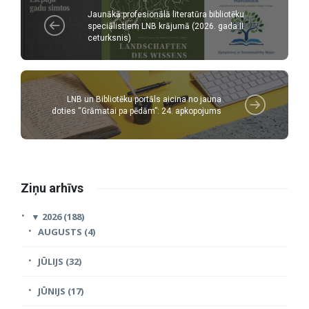
Jaunākā profesionālā literatūra bibliotēku
speciālistiem LNB krājumā (2026. gada II
ceturksnis)
LNB un Bibliotēku portāls aicina no jauna
doties “Grāmatai pa pēdām”: 24. apkopojums
Ziņu arhīvs
▼
2026 (188)
AUGUSTS (4)
JŪLIJS (32)
JŪNIJS (17)