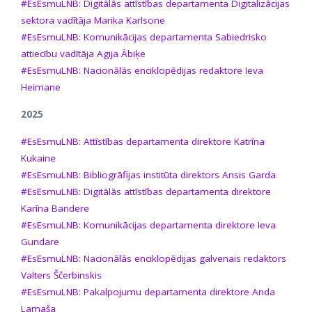
#EsEsmuLNB: Digitālās attīstības departamenta Digitalizācijas
sektora vadītāja Marika Karlsone
#EsEsmuLNB: Komunikācijas departamenta Sabiedrisko
attiecību vadītāja Agija Ābiķe
#EsEsmuLNB: Nacionālās enciklopēdijas redaktore Ieva
Heimane
2025
#EsEsmuLNB: Attīstības departamenta direktore Katrīna
Kukaine
#EsEsmuLNB: Bibliogrāfijas institūta direktors Ansis Garda
#EsEsmuLNB: Digitālās attīstības departamenta direktore
Karīna Bandere
#EsEsmuLNB: Komunikācijas departamenta direktore Ieva
Gundare
#EsEsmuLNB: Nacionālās enciklopēdijas galvenais redaktors
Valters Ščerbinskis
#EsEsmuLNB: Pakalpojumu departamenta direktore Anda
Lamaša