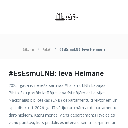
Sākums
Raksti
#EsEsmuLNB: Ieva Heimane
#EsEsmuLNB: Ieva Heimane
2025. gadā ikmēneša sarunās #EsEsmuLNB Latvijas
Bibliotēku portāla lasītājus iepazīstinājām ar Latvijas
Nacionālās bibliotēkas (LNB) departamentu direktoriem un
izpilddirektori. 2026. gadā sēriju turpinām ar departamentu
darbiniekiem. Katru mēnesi viens departaments izvēlēsies
vienu pārstāvi, kurš piedalīsies interviju sērijā. Turpinām ar