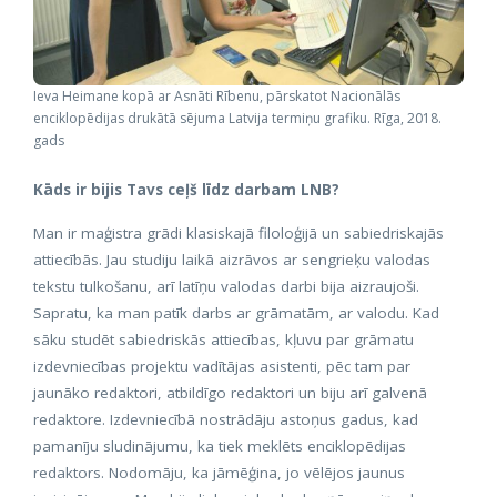
Ieva Heimane kopā ar Asnāti Rībenu, pārskatot Nacionālās
enciklopēdijas drukātā sējuma Latvija termiņu grafiku. Rīga, 2018.
gads
Kāds ir bijis Tavs ceļš līdz darbam LNB?
Man ir maģistra grādi klasiskajā filoloģijā un sabiedriskajās
attiecībās. Jau studiju laikā aizrāvos ar sengrieķu valodas
tekstu tulkošanu, arī latīņu valodas darbi bija aizraujoši.
Sapratu, ka man patīk darbs ar grāmatām, ar valodu. Kad
sāku studēt sabiedriskās attiecības, kļuvu par grāmatu
izdevniecības projektu vadītājas asistenti, pēc tam par
jaunāko redaktori, atbildīgo redaktori un biju arī galvenā
redaktore. Izdevniecībā nostrādāju astoņus gadus, kad
pamanīju sludinājumu, ka tiek meklēts enciklopēdijas
redaktors. Nodomāju, ka jāmēģina, jo vēlējos jaunus