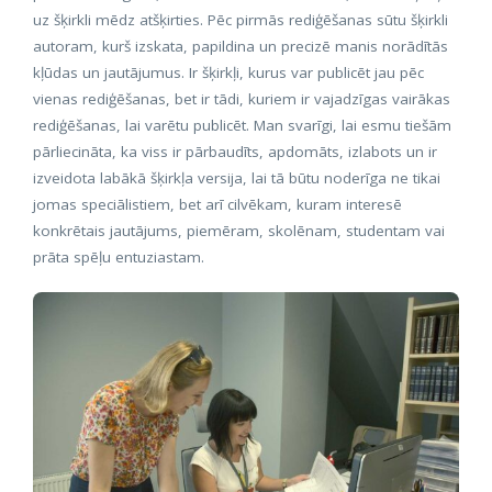
uz šķirkli mēdz atšķirties. Pēc pirmās rediģēšanas sūtu šķirkli
autoram, kurš izskata, papildina un precizē manis norādītās
kļūdas un jautājumus. Ir šķirkļi, kurus var publicēt jau pēc
vienas rediģēšanas, bet ir tādi, kuriem ir vajadzīgas vairākas
rediģēšanas, lai varētu publicēt. Man svarīgi, lai esmu tiešām
pārliecināta, ka viss ir pārbaudīts, apdomāts, izlabots un ir
izveidota labākā šķirkļa versija, lai tā būtu noderīga ne tikai
jomas speciālistiem, bet arī cilvēkam, kuram interesē
konkrētais jautājums, piemēram, skolēnam, studentam vai
prāta spēļu entuziastam.