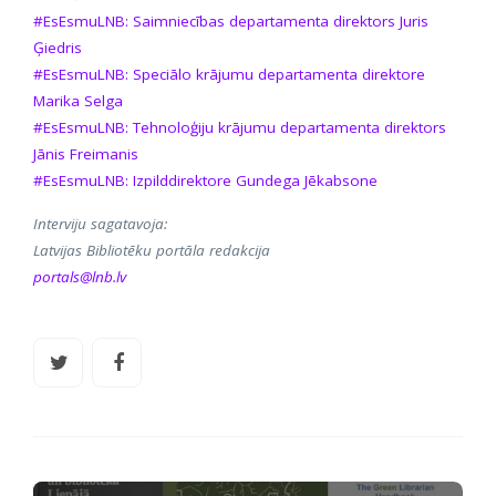
#EsEsmuLNB: Saimniecības departamenta direktors Juris
Ģiedris
#EsEsmuLNB: Speciālo krājumu departamenta direktore
Marika Selga
#EsEsmuLNB: Tehnoloģiju krājumu departamenta direktors
Jānis Freimanis
#EsEsmuLNB: Izpilddirektore Gundega Jēkabsone
Interviju sagatavoja:
Latvijas Bibliotēku portāla redakcija
portals@lnb.lv