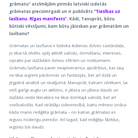
grāmatu” atzīmējām pirmās latviski izdotās
grāmatas piecsimtgadi un ir publicēts
“Tiesības uz
lasīšanu. Rīgas manifests”
. Kādi, Tavuprāt, būtu
būtiski vēstījumi, kam būtu jāizskan par grāmatām un
lasīšanu?
Grāmatas un lasīšana ir būtiska ikdienas dzīves sastāvdaļa,
jo tikai tā cilvēks spēj attīstīt valodu, domāšanu, intereses,
izpratni par dažādām dzīves sfērām un notikumiem.
Grāmatu lasīšana paver neaptveramus apvāršņus, kas ļauj
ne tikai iegrimt pārdomās un fantāzijās, bet arī dziļā un
jēgpilnā analīzē un skatījumā. Manuprāt, katram cilvēkam, lai
viņš garīgi augtu un attīstos, ir jālasa un jālasa daudz un
dažāda veida literatūra ne tikai dzimtajā valodā, bet arī
svešvalodās. Kad strādāju izdevniecībā, katru mēnesi iznāca
kāda manis rediģēta grāmata – no katras grāmatas es
ieguvu noderīgu pieredzi. Arī tagad, kad rediģēju šķirkļus,
iegūstu ļoti daudz.