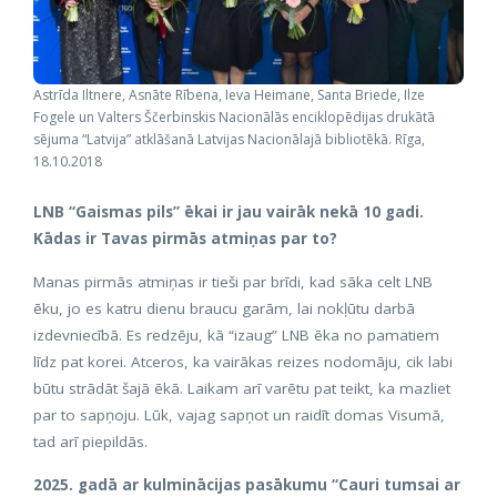
Astrīda Iltnere, Asnāte Rībena, Ieva Heimane, Santa Briede, Ilze
Fogele un Valters Ščerbinskis Nacionālās enciklopēdijas drukātā
sējuma “Latvija” atklāšanā Latvijas Nacionālajā bibliotēkā. Rīga,
18.10.2018
LNB “Gaismas pils” ēkai ir jau vairāk nekā 10 gadi.
Kādas ir Tavas pirmās atmiņas par to?
Manas pirmās atmiņas ir tieši par brīdi, kad sāka celt LNB
ēku, jo es katru dienu braucu garām, lai nokļūtu darbā
izdevniecībā. Es redzēju, kā “izaug” LNB ēka no pamatiem
līdz pat korei. Atceros, ka vairākas reizes nodomāju, cik labi
būtu strādāt šajā ēkā. Laikam arī varētu pat teikt, ka mazliet
par to sapņoju. Lūk, vajag sapņot un raidīt domas Visumā,
tad arī piepildās.
2025. gadā ar kulminācijas pasākumu “Cauri tumsai ar