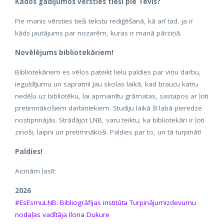
Kādos gadījumos vērsties tieši pie Tevis?
Pie manis vērsties tieši tekstu rediģēšanā, kā arī tad, ja ir
kāds jautājums par nozarēm, kuras ir manā pārziņā.
Novēlējums bibliotekāriem!
Bibliotekāriem es vēlos pateikt lielu paldies par viņu darbu,
ieguldījumu un sapratni! Jau skolas laikā, kad braucu katru
nedēļu uz bibliotēku, lai apmainītu grāmatas, sastapos ar ļoti
pretimnākošiem darbiniekiem. Studiju laikā šī labā pieredze
nostiprinājās. Strādājot LNB, varu teiktu, ka bibliotekāri ir ļoti
zinoši, laipni un pretimnākoši. Paldies par to, un tā turpināt!
Paldies!
Aicinām lasīt:
2026
#EsEsmuLNB: Bibliogrāfijas institūta Turpinājumizdevumu
nodaļas vadītāja Ilona Dukure