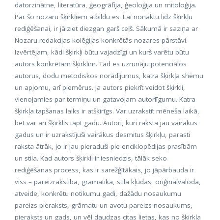
datorzinātne, literatūra, ģeogrāfija, ģeoloģija un mitoloģija.
Par šo nozaru šķirkļiem atbildu es. Lai nonāktu līdz šķirkļu
rediģēšanai, ir jāiziet diezgan garš ceļš. Sākumā ir saziņa ar
Nozaru redakcijas kolēģijas konkrētās nozares pārstāvi.
Izvērtējam, kādi šķirkļi būtu vajadzīgi un kurš varētu būtu
autors konkrētam šķirklim. Tad es uzrunāju potenciālos
autorus, dodu metodiskos norādījumus, katra šķirkļa shēmu
un apjomu, arī piemērus. Ja autors piekrīt veidot šķirkli,
vienojamies par termiņu un gatavojam autorlīgumu. Katra
šķirkļa tapšanas laiks ir atšķirīgs. Var uzrakstīt mēneša laikā,
bet var arī šķirklis tapt gadu. Autori, kuri raksta jau vairākus
gadus un ir uzrakstījuši vairākus desmitus šķirkļu, parasti
raksta ātrāk, jo ir jau pieraduši pie enciklopēdijas prasībām
un stila. Kad autors šķirkli ir iesniedzis, tālāk seko
rediģēšanas process, kas ir sarežģītākais, jo jāpārbauda ir
viss – pareizrakstība, gramatika, stila kļūdas, oriģinālvaloda,
atveide, konkrētu notikumu gadi, dažādu nosaukumu
pareizs pieraksts, grāmatu un avotu pareizs nosaukums,
pieraksts un gads, un vēl daudzas citas lietas, kas no šķirkļa