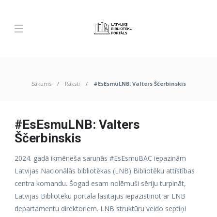
Sākums
Raksti
#EsEsmuLNB: Valters Ščerbinskis
#EsEsmuLNB: Valters
Ščerbinskis
2024. gadā ikmēneša sarunās #EsEsmuBAC iepazinām
Latvijas Nacionālās bibliotēkas (LNB) Bibliotēku attīstības
centra komandu. Šogad esam nolēmuši sēriju turpināt,
Latvijas Bibliotēku portāla lasītājus iepazīstinot ar LNB
departamentu direktoriem. LNB struktūru veido septiņi