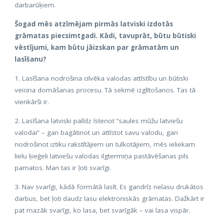
darbarūķiem.
Šogad mēs atzīmējam pirmās latviski izdotās
grāmatas piecsimtgadi. Kādi, tavuprāt, būtu būtiski
vēstījumi, kam būtu jāizskan par grāmatām un
lasīšanu?
1. Lasīšana nodrošina cilvēka valodas attīstību un būtiski
veicina domāšanas procesu. Tā sekmē izglītošanos. Tas tā
vienkārši ir.
2. Lasīšana latviski palīdz īstenot “saules mūžu latviešu
valodai” – gan bagātinot un attīstot savu valodu, gan
nodrošinot iztiku rakstītājiem un tulkotājiem, mēs ieliekam
lielu ķieģeli latviešu valodas ilgtermiņa pastāvēšanas pils
pamatos. Man tas ir ļoti svarīgi.
3. Nav svarīgi, kādā formātā lasīt. Es gandrīz nelasu drukātos
darbus, bet ļoti daudz lasu elektroniskās grāmatas. Dažkārt ir
pat mazāk svarīgi, ko lasa, bet svarīgāk – vai lasa vispār.