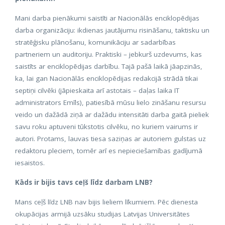
Mani darba pienākumi saistīti ar Nacionālās enciklopēdijas
darba organizāciju: ikdienas jautājumu risināšanu, taktisku un
stratēģisku plānošanu, komunikāciju ar sadarbības
partneriem un auditoriju. Praktiski – jebkurš uzdevums, kas
saistīts ar enciklopēdijas darbību. Tajā pašā laikā jāapzinās,
ka, lai gan Nacionālās enciklopēdijas redakcijā strādā tikai
septiņi cilvēki (jāpieskaita arī astotais – daļas laika IT
administrators Emīls), patiesībā mūsu lielo zināšanu resursu
veido un dažādā ziņā ar dažādu intensitāti darba gaitā pieliek
savu roku aptuveni tūkstotis cilvēku, no kuriem vairums ir
autori. Protams, lauvas tiesa saziņas ar autoriem gulstas uz
redaktoru pleciem, tomēr arī es nepieciešamības gadījumā
iesaistos.
Kāds ir bijis tavs ceļš līdz darbam LNB?
Mans ceļš līdz LNB nav bijis lieliem līkumiem. Pēc dienesta
okupācijas armijā uzsāku studijas Latvijas Universitātes