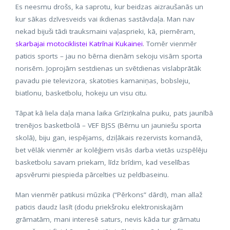
Es neesmu drošs, ka saprotu, kur beidzas aizraušanās un
kur sākas dzīvesveids vai ikdienas sastāvdaļa. Man nav
nekad bijuši tādi trauksmaini vaļasprieki, kā, piemēram,
skarbajai motociklistei Katrīnai Kukainei
. Tomēr vienmēr
paticis sports – jau no bērna dienām sekoju visām sporta
norisēm. Joprojām sestdienas un svētdienas vislabprātāk
pavadu pie televizora, skatoties kamaniņas, bobsleju,
biatlonu, basketbolu, hokeju un visu citu.
Tāpat kā liela daļa mana laika Grīziņkalna puiku, pats jaunībā
trenējos basketbolā – VEF BJSS (Bērnu un jauniešu sporta
skolā), biju gan, iespējams, dziļākais rezervists komandā,
bet vēlāk vienmēr ar kolēģiem visās darba vietās uzspēlēju
basketbolu savam priekam, līdz brīdim, kad veselības
apsvērumi piespieda pārcelties uz peldbaseinu.
Man vienmēr patikusi mūzika (“Pērkons” dārd!), man allaž
paticis daudz lasīt (dodu priekšroku elektroniskajām
grāmatām, mani interesē saturs, nevis kāda tur grāmatu