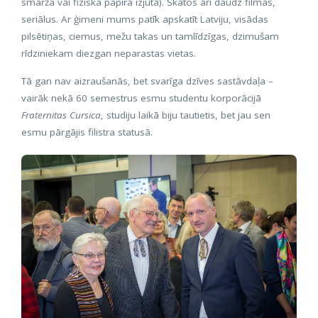
smarža vai fiziskā papīra izjūta). Skatos arī daudz filmas,
seriālus. Ar ģimeni mums patīk apskatīt Latviju, visādas
pilsētiņas, ciemus, mežu takas un tamlīdzīgas, dzimušam
rīdziniekam diezgan neparastas vietas.
Tā gan nav aizraušanās, bet svarīga dzīves sastāvdaļa –
vairāk nekā 60 semestrus esmu studentu korporācijā
Fraternitas Cursica
, studiju laikā biju tautietis, bet jau sen
esmu pārgājis filistra statusā.