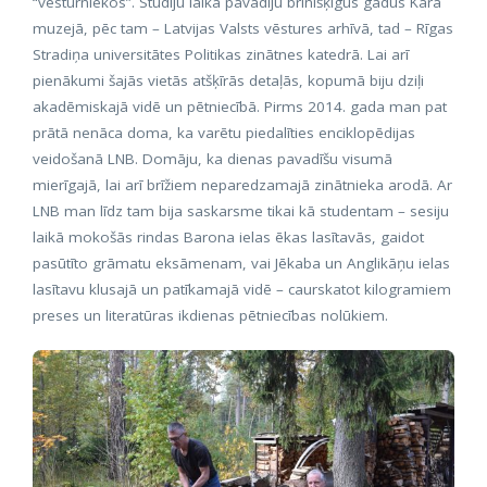
“vēsturniekos”. Studiju laikā pavadīju brīnišķīgus gadus Kara
muzejā, pēc tam – Latvijas Valsts vēstures arhīvā, tad – Rīgas
Stradiņa universitātes Politikas zinātnes katedrā. Lai arī
pienākumi šajās vietās atšķīrās detaļās, kopumā biju dziļi
akadēmiskajā vidē un pētniecībā. Pirms 2014. gada man pat
prātā nenāca doma, ka varētu piedalīties enciklopēdijas
veidošanā LNB. Domāju, ka dienas pavadīšu visumā
mierīgajā, lai arī brīžiem neparedzamajā zinātnieka arodā. Ar
LNB man līdz tam bija saskarsme tikai kā studentam – sesiju
laikā mokošās rindas Barona ielas ēkas lasītavās, gaidot
pasūtīto grāmatu eksāmenam, vai Jēkaba un Anglikāņu ielas
lasītavu klusajā un patīkamajā vidē – caurskatot kilogramiem
preses un literatūras ikdienas pētniecības nolūkiem.