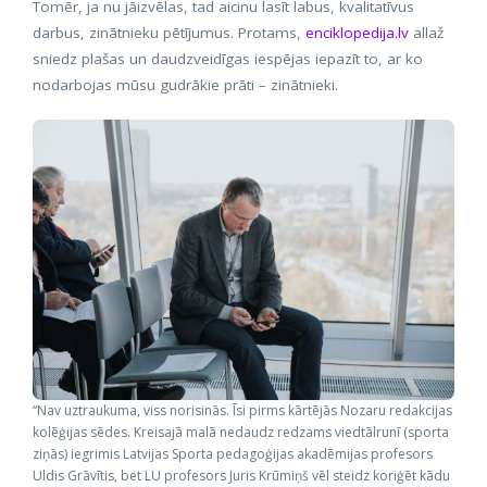
Tomēr, ja nu jāizvēlas, tad aicinu lasīt labus, kvalitatīvus
darbus, zinātnieku pētījumus. Protams,
enciklopedija.lv
allaž
sniedz plašas un daudzveidīgas iespējas iepazīt to, ar ko
nodarbojas mūsu gudrākie prāti – zinātnieki.
“Nav uztraukuma, viss norisinās. Īsi pirms kārtējās Nozaru redakcijas
kolēģijas sēdes. Kreisajā malā nedaudz redzams viedtālrunī (sporta
ziņās) iegrimis Latvijas Sporta pedagoģijas akadēmijas profesors
Uldis Grāvītis, bet LU profesors Juris Krūmiņš vēl steidz koriģēt kādu