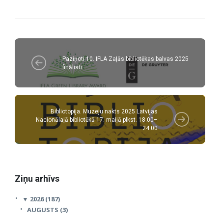
Paziņoti 10. IFLA Zaļās bibliotēkas balvas 2025
finālisti
Bibliotopija. Muzeju nakts 2025 Latvijas
Nacionālajā bibliotēkā 17. maijā plkst. 18.00–
24.00
Ziņu arhīvs
▼
2026 (187)
AUGUSTS (3)