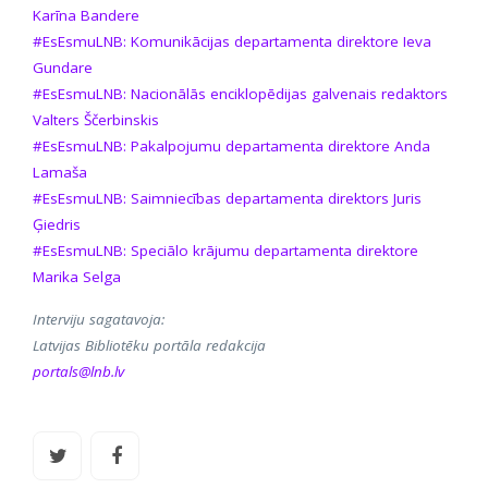
Karīna Bandere
#EsEsmuLNB: Komunikācijas departamenta direktore Ieva
Gundare
#EsEsmuLNB: Nacionālās enciklopēdijas galvenais redaktors
Valters Ščerbinskis
#EsEsmuLNB: Pakalpojumu departamenta direktore Anda
Lamaša
#EsEsmuLNB: Saimniecības departamenta direktors Juris
Ģiedris
#EsEsmuLNB: Speciālo krājumu departamenta direktore
Marika Selga
Interviju sagatavoja:
Latvijas Bibliotēku portāla redakcija
portals@lnb.lv