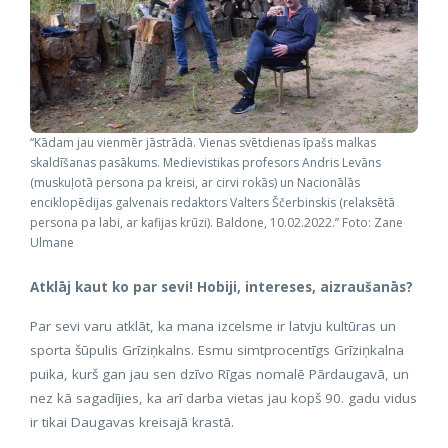
“Kādam jau vienmēr jāstrādā. Vienas svētdienas īpašs malkas
skaldīšanas pasākums. Medievistikas profesors Andris Levāns
(muskuļotā persona pa kreisi, ar cirvi rokās) un Nacionālās
enciklopēdijas galvenais redaktors Valters Ščerbinskis (relaksētā
persona pa labi, ar kafijas krūzi). Baldone, 10.02.2022.” Foto: Zane
Ulmane
Atklāj kaut ko par sevi! Hobiji, intereses, aizraušanās?
Par sevi varu atklāt, ka mana izcelsme ir latvju kultūras un
sporta šūpulis Grīziņkalns. Esmu simtprocentīgs Grīziņkalna
puika, kurš gan jau sen dzīvo Rīgas nomalē Pārdaugavā, un
nez kā sagadījies, ka arī darba vietas jau kopš 90. gadu vidus
ir tikai Daugavas kreisajā krastā.