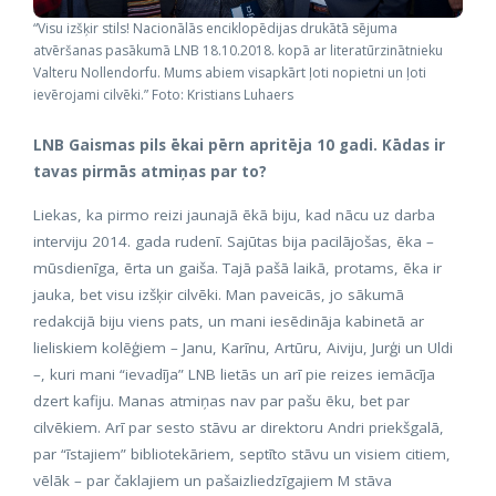
“Visu izšķir stils! Nacionālās enciklopēdijas drukātā sējuma
atvēršanas pasākumā LNB 18.10.2018. kopā ar literatūrzinātnieku
Valteru Nollendorfu. Mums abiem visapkārt ļoti nopietni un ļoti
ievērojami cilvēki.” Foto: Kristians Luhaers
LNB Gaismas pils ēkai pērn apritēja 10 gadi. Kādas ir
tavas pirmās atmiņas par to?
Liekas, ka pirmo reizi jaunajā ēkā biju, kad nācu uz darba
interviju 2014. gada rudenī. Sajūtas bija pacilājošas, ēka –
mūsdienīga, ērta un gaiša. Tajā pašā laikā, protams, ēka ir
jauka, bet visu izšķir cilvēki. Man paveicās, jo sākumā
redakcijā biju viens pats, un mani iesēdināja kabinetā ar
lieliskiem kolēģiem – Janu, Karīnu, Artūru, Aiviju, Jurģi un Uldi
–, kuri mani “ievadīja” LNB lietās un arī pie reizes iemācīja
dzert kafiju. Manas atmiņas nav par pašu ēku, bet par
cilvēkiem. Arī par sesto stāvu ar direktoru Andri priekšgalā,
par “īstajiem” bibliotekāriem, septīto stāvu un visiem citiem,
vēlāk – par čaklajiem un pašaizliedzīgajiem M stāva