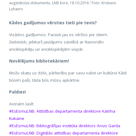
augstskolas dokumentu. LNB Kore, 18.10.2016.” Foto: Kristians
Luhaers
Kādos gadījumos vērsties tieši pie tevis?
Visādos gadījumos. Parasti jau es vēršos pie citiem.
Dabistiski
, jebkurš jautājums saistībā ar Nacionālo
enciklopēdiju un enciklopēdijām vispār.
Novēlējums bibliotekāriem!
Možu skatu uz dzīvi, pārliecību par savu valsti un kultūru! Kādi
būsim paši, tāda būs mūsu apkārtne.
Paldies!
Aicinām lasīt:
#EsEsmuLNB: Attīstības departamenta direktore Katrīna
Kukaine
#EsEsmuLNB: Bibliogrāfijas institūta direktors Ansis Garda
#EsEsmuLNB: Digitālās attīstības departamenta direktore